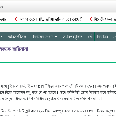
ব্দ
্ধার
‘আমার ছেলে নাই, দুনিয়া ছাড়িয়া চলে গেছে!’
সিলেটে সড়ক দু*
বুরুঙ্গা ইউনিয়ন ফাউন্ডেশন ইউকের ৫ম দ্বিবার্ষিক সম্মেলন ও নির্বাচনের তফস
লা
ইউরোপজুড়ে সিলেটি পণ্যের চাহিদা
স্থানীয় সরকার নির্বাচন পাঁচ
আন্তর্জাতিক
প্রবাসের সংবাদ
তথ্যপ্রযুক্তি
ধর্ম
বিনোদন
খ
ালিককে জরিমানা
, সাংস্কৃতিক ও রাজনৈতিক সমাবেশ নিষিদ্ধ করার পরও মৌলভীবাজার জেলার কমলগঞ্জে একট
র অভিযানে বিয়ের আয়োজন বন্ধু করে দেওয়া হয়েছে। সাথে কমিউনিটি সেন্টার সিলগালা করে মালি
টায় রহিমপুর ইউনিয়নের লিসা কমিউনিটি সেন্টারে এ অভিযানে এসব জরিমানা করা হয়।
ে ছিল পার্শ্ববর্তী মুন্সীবাজার ইউননিয়ন রুপশপুর গ্রামের এক বরের সাথে। বিয়ের অনুষ্ঠান 