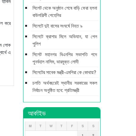
ী হাকিম
সিলেট থেকে অনুষ্ঠান শেষে বাড়ি ফেরা হলনা
বাউলশিল্পী পেহেলির
িল করে
সিলেটে দুই বাসের সংঘর্ষে নিহত ৯
সিলেটে ক্রাশার মিলে অভিযান, যা পেল
পুলিশ
যমে লোক
ার্থে এ
সিলেট মহানগর বিএনপির সভাপতি পদে
পুনর্বহাল নাসিম, ভারমুক্ত লোদী
সিলেটের সাবেক মন্ত্রী-এমপিরা কে কোথায়?
চলতি অর্থবছরেই স্থানীয় সরকারের সকল
নির্বাচন অনুষ্ঠিত হবে: প্রতিমন্ত্রী
আর্কাইভ
M
T
W
T
F
S
S
1
2