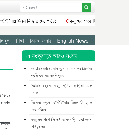
র্ঘ*ট*নায় মিলল নি হ ত দের পরিচয়
বন্ধুদের সাথে সিলেট থেকে বাড়ি ফের
িল ঘোষণা
সিলেটে সড়ক দু/র্ঘ/ট/নায় প্রাণ গেল যুবকের
যুক্তরাজ্যে 
 ধাপে করতে চায় বিএনপি
৪০ দিন জামাতে নামাজ ৩২ শিশু-কিশোরদের ২ লাখ 
েলাধুলা
শিক্ষা
ভিডিও সংবাদ
English News
এ সংক্রান্ত আরও সংবাদ
দোয়ারাবাজারে নৌকাডুবি: ৩ দিন পর নিখোঁজ
শ্রমিকের মরদেহ উদ্ধার
‘আমার ছেলে নাই, দুনিয়া ছাড়িয়া চলে
গেছে!’
ি বিয়ের
ককে নগদ
সিলেটে সড়ক দু*র্ঘ*ট*নায় মিলল নি হ ত
দের পরিচয়
বন্ধুদের সাথে সিলেট থেকে বাড়ি ফেরা হলনা
সম্পন্ন
সাইফুলের