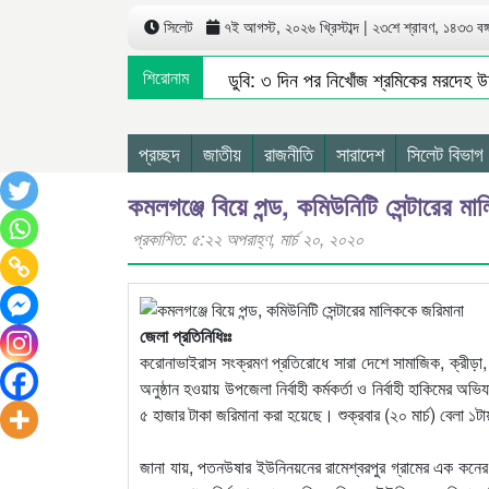
সিলেট
৭ই আগস্ট, ২০২৬ খ্রিস্টাব্দ | ২৩শে শ্রাবণ, ১৪৩৩ বঙ্গা
দোয়ারাবাজারে নৌকাডুবি: ৩ দিন পর নিখোঁজ শ্রমিকের মরদেহ উদ
শিরোনাম
সিলেটে শিশু ফাহিমা হত্যা মামলায় প্রধান আসামির মৃত্যুদণ্ড
সিলেটে নিষিদ্ধ ছাত্রলীগের অর্ধশত নেতাকর্মীর বি/রু/দ্ধে মা/ম/
প্রচ্ছদ
জাতীয়
রাজনীতি
সারাদেশ
সিলেট বিভাগ
কমলগঞ্জে বিয়ে পন্ড, কমিউনিটি সেন্টারের ম
প্রকাশিত: ৫:২২ অপরাহ্ণ, মার্চ ২০, ২০২০
জেলা প্রতিনিধিঃঃ
করোনাভাইরাস সংক্রমণ প্রতিরোধে সারা দেশে সামাজিক, ক্রীড়া
অনুষ্ঠান হওয়ায় উপজেলা নির্বাহী কর্মকর্তা ও নির্বাহী হাকিমে
৫ হাজার টাকা জরিমানা করা হয়েছে। শুক্রবার (২০ মার্চ) বেলা ১
জানা যায়, পতনউষার ইউনিনয়নের রামেশ্বরপুর গ্রামের এক কনের বিয়