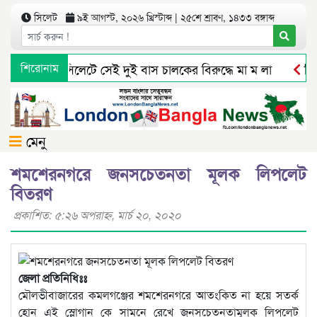
সিলেট
৯ই আগস্ট, ২০২৬ খ্রিস্টাব্দ | ২৫শে শ্রাবণ, ১৪৩৩ বঙ্গাব্দ
শিরোনাম
সিলেটে সেই দুই বাস চালকের বিরুদ্ধে মা ম লা
সিলেট
মেনু
শমশেরনগরে জনসচেতনতা মূলক লিপলেট
বিতরণ
প্রকাশিত: ৫:২৬ অপরাহ্ণ, মার্চ ২০, ২০২০
জেলা প্রতিনিধিঃঃ
মৌলভীবাজারের কমলগঞ্জের শমশেরনগরে আতংকিত না হয়ে সতর্ক
হোন এই স্লোগান কে সামনে রেখে জনসচেতনতামূলক লিপলেট