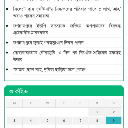
সিলেটে বাস দুর্ঘ*টনা*য় নিহ/তদের পরিবার পাবে ৫ লাখ, আহ/
তরাও পাবেন সহায়তা
জগন্নাথপুরে ইউপি সদস্যকে জড়িয়ে অপপ্রচারের বিরুদ্ধে
গ্রামবাসীর মানববন্ধন
জগন্নাথপুরে জুলাই গণঅভ্যুত্থান দিবস পালন
দোয়ারাবাজারে নৌকাডুবি: ৩ দিন পর নিখোঁজ শ্রমিকের মরদেহ
উদ্ধার
‘আমার ছেলে নাই, দুনিয়া ছাড়িয়া চলে গেছে!’
আর্কাইভ
M
T
W
T
F
S
S
1
2
3
4
5
6
7
8
9