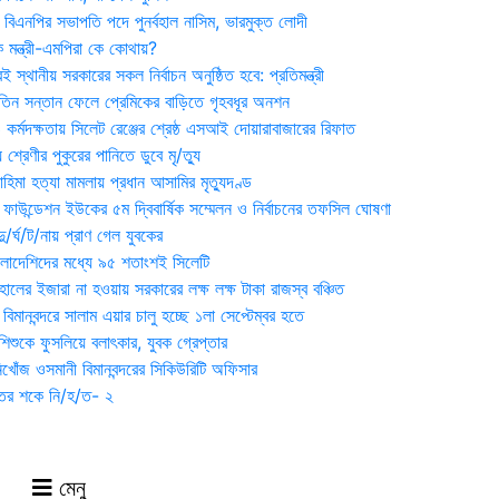
বিএনপির সভাপতি পদে পুনর্বহাল নাসিম, ভারমুক্ত লোদী
 মন্ত্রী-এমপিরা কে কোথায়?
 স্থানীয় সরকারের সকল নির্বাচন অনুষ্ঠিত হবে: প্রতিমন্ত্রী
তিন সন্তান ফেলে প্রেমিকের বাড়িতে গৃহবধূর অনশন
্মদক্ষতায় সিলেট রেঞ্জের শ্রেষ্ঠ এসআই দোয়ারাবাজারের রিফাত
 শ্রেণীর পুকুরের পানিতে ডুবে মৃ/ত্যু
হিমা হত্যা মামলায় প্রধান আসামির মৃত্যুদণ্ড
়ন ফাউন্ডেশন ইউকের ৫ম দ্বিবার্ষিক সম্মেলন ও নির্বাচনের তফসিল ঘোষণা
র্ঘ/ট/নায় প্রাণ গেল যুবকের
াংলাদেশিদের মধ্যে ৯৫ শতাংশই সিলেটি
ালের ইজারা না হওয়ায় সরকারের লক্ষ লক্ষ টাকা রাজস্ব বঞ্চিত
িমানবন্দরে সালাম এয়ার চালু হচ্ছে ১লা সেপ্টেম্বর হতে
িশুকে ফুসলিয়ে বলাৎকার, যুবক গ্রেপ্তার
খোঁজ ওসমানী বিমানবন্দরের সিকিউরিটি অফিসার
ুতের শকে নি/হ/ত- ২
মেনু