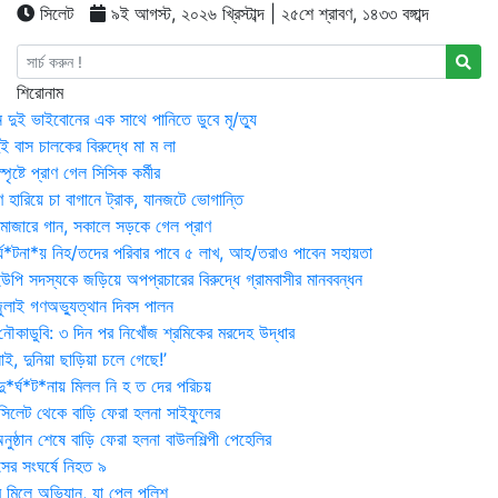
সিলেট
৯ই আগস্ট, ২০২৬ খ্রিস্টাব্দ | ২৫শে শ্রাবণ, ১৪৩৩ বঙ্গাব্দ
শিরোনাম
 দুই ভাইবোনের এক সাথে পানিতে ডুবে মৃ/ত্যু
 বাস চালকের বিরুদ্ধে মা ম লা
্পৃষ্টে প্রাণ গেল সিসিক কর্মীর
রণ হারিয়ে চা বাগানে ট্রাক, যানজটে ভোগান্তি
মাজারে গান, সকালে সড়কে গেল প্রাণ
র্ঘ*টনা*য় নিহ/তদের পরিবার পাবে ৫ লাখ, আহ/তরাও পাবেন সহায়তা
উপি সদস্যকে জড়িয়ে অপপ্রচারের বিরুদ্ধে গ্রামবাসীর মানববন্ধন
ুলাই গণঅভ্যুত্থান দিবস পালন
নৌকাডুবি: ৩ দিন পর নিখোঁজ শ্রমিকের মরদেহ উদ্ধার
ই, দুনিয়া ছাড়িয়া চলে গেছে!’
*র্ঘ*ট*নায় মিলল নি হ ত দের পরিচয়
 সিলেট থেকে বাড়ি ফেরা হলনা সাইফুলের
ষ্ঠান শেষে বাড়ি ফেরা হলনা বাউলশিল্পী পেহেলির
সের সংঘর্ষে নিহত ৯
র মিলে অভিযান, যা পেল পুলিশ