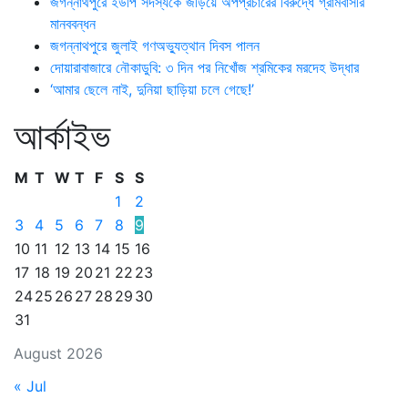
জগন্নাথপুরে ইউপি সদস্যকে জড়িয়ে অপপ্রচারের বিরুদ্ধে গ্রামবাসীর
মানববন্ধন
জগন্নাথপুরে জুলাই গণঅভ্যুত্থান দিবস পালন
দোয়ারাবাজারে নৌকাডুবি: ৩ দিন পর নিখোঁজ শ্রমিকের মরদেহ উদ্ধার
‘আমার ছেলে নাই, দুনিয়া ছাড়িয়া চলে গেছে!’
আর্কাইভ
M
T
W
T
F
S
S
1
2
3
4
5
6
7
8
9
10
11
12
13
14
15
16
17
18
19
20
21
22
23
24
25
26
27
28
29
30
31
August 2026
« Jul