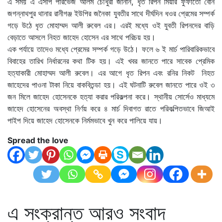
এ সময় এ এসপি পারভেজ আলম চৌধুরী জানান, ধৃত রিপন মিয়ার ফুফাতো বোন
জগন্নাথপুর থানার রানীগঞ্জ ইউপির জনৈকা যুবতীর সাথে দীর্ঘদিন ধওর প্রেমের সম্পর্ক
গড়ে উঠে ধৃত মোহাম্মদ আলী রুবেল এর। এরই মধ্যে ওই যুবতী রিপনদের বাড়ি
বেড়াতে আসলে নিহত জাহেদ হোসেন এর সাথে পরিচয় হয়।
এক পর্যায়ে তাদেও মধ্যে প্রেমের সম্পর্ক গড়ে উঠে। ফলে ৬ ই মার্চ পারিবারিকভাবে
বিবাহের তারিখ নির্ধারনের কথা টিক হয়। এই খবর জানতে পারে সাবেক প্রেমিক
হত্যাকারী মোহাম্মদ আলী রুবেল। এর আগে ধৃত রিপন এবং রনির নিকট নিহত
জাহেদের পাওনা টাকা নিয়ে বাকবিতন্ডা হয়। এই ঘটনাটি রুবেল জানতে পারে ওই ৩
জন মিলে জাহেদ হোসেনকে হত্যা করার পরিকল্পনা করে। স্থানীয় সোর্সেও মাধ্যমে
জাহেদ হোসেনের অবস্থা নির্ণয় করে ৪ মার্চ দিবাগত রাতে পরিকল্পিতভাবে জিআই
পাইপ দিয়ে জাহেদ হোসেনকে নির্মমভাবে খুন করে পালিয়ে যায়।
Spread the love
এ সংক্রান্ত আরও সংবাদ