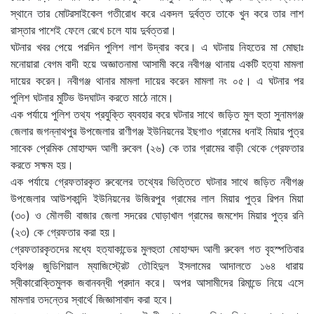
স্থানে তার মোটরসাইকেল গতীরোধ করে একদল দুর্বত্ত তাকে খুন করে তার লাশ
রাস্তার পাশেই ফেলে রেখে চলে যায় দুর্বত্তরা।
ঘটনার খবর পেয়ে পরদিন পুলিশ লাশ উদ্বার করে। এ ঘটনায় নিহতের মা মোছাঃ
মনোয়ারা বেগম বাদী হয়ে অজ্ঞাতনামা আসামী করে নবীগঞ্জ থানায় একটি হত্যা মামলা
দায়ের করেন। নবীগঞ্জ থানার মামলা দায়ের করেন মামলা নং ০৫। এ ঘটনার পর
পুলিশ ঘটনার মুটিভ উদঘাটন করতে মাঠে নামে।
এক পর্যায়ে পুলিশ তথ্য প্রযুক্তি ব্যবহার করে ঘটনার সাথে জড়িত মুল হুতা সুনামগঞ্জ
জেলার জগন্নাথপুর উপজেলার রাণীগঞ্জ ইউনিয়নের ইছগাও গ্রামের ধনাই মিয়ার পুত্র
সাবেক প্রেমিক মোহাম্মদ আলী রুবেল (২৬) কে তার গ্রামের বাড়ী থেকে গ্রেফতার
করতে সক্ষম হয়।
এক পর্যায়ে গ্রেফতারকৃত রুবেলের তথ্যের ভিত্তিতে ঘটনার সাথে জড়িত নবীগঞ্জ
উপজেলার আউশকান্দি ইউনিয়নের উজিরপুর গ্রামের লাল মিয়ার পুত্র রিপন মিয়া
(৩০) ও মৌলভী বাজার জেলা সদরের ঘোড়াখাল গ্রামের জমশেদ মিয়ার পুত্র রনি
(২৩) কে গ্রেফতার করা হয়।
গ্রেফতারকৃতদের মধ্যে হত্যাকান্ডের মুলহুতা মোহাম্মদ আলী রুবেল গত বৃহস্পতিবার
হবিগঞ্জ জুডিশিয়াল ম্যাজিস্ট্রেট তৌহিদুল ইসলামের আদালতে ১৬৪ ধারায়
স্বীকারোক্তিমুলক জবানবন্ধী প্রদান করে। অপর আসামীদের রিমান্ডে নিয়ে এসে
মামলার তদন্তের স্বার্থে জিজ্ঞাসাবাদ করা হবে।