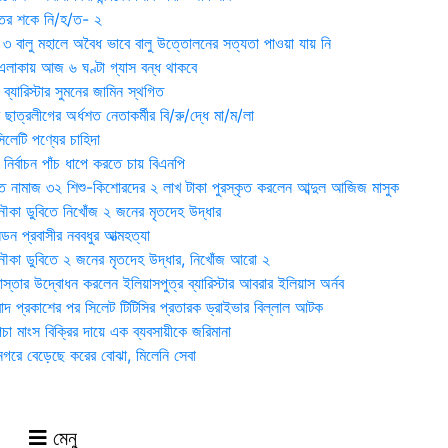
ুতের শকে নি/হ/ত- ২
ী ৩ বালু মহালে অবৈধ ভাবে বালু উত্তোলনের সত্যতা পাওয়া যায় নি
লাকায় আজ ৬ ঘণ্টা গ্যাস বন্ধ থাকবে
্যারিস্টার সুমনের জামিন স্থগিত
 ছাত্রলীগের অর্ধশত নেতাকর্মীর বি/রু/দ্ধে মা/ম/লা
েটি পণ্যের চাহিদা
নির্বাচন পাঁচ ধাপে করতে চায় বিএনপি
 নামাজ ৩২ শিশু-কিশোরদের ২ লাখ টাকা পুরস্কৃত করলেন আব্দুল আজিজ মাসুক
ৌকা ডুবিতে নিখোঁজ ২ জনের মৃতদেহ উদ্ধার
্ডন প্রবাসীর নববধুর আত্মহত্যা
ৌকা ডুবিতে ২ জনের মৃতদেহ উদ্ধার, নিখোঁজ আরো ২
্তার উদ্বোধন করলেন ইলিয়াসপুত্র ব্যারিস্টার আবরার ইলিয়াস অর্নব
াদ প্রকাশের পর সিলেট টিটিসির প্রতারক ড্রাইভার বিল্লাল আটক
া মাংস বিক্রির দায়ে এক ব্যবসায়ীকে জরিমানা
 নগরে বেড়েছে করের বোঝা, মিলেনি সেবা
মেনু