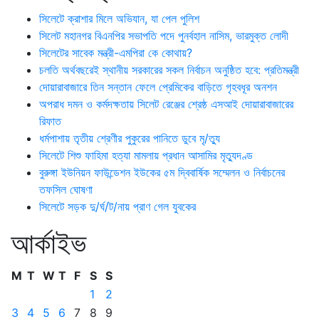
সিলেটে ক্রাশার মিলে অভিযান, যা পেল পুলিশ
সিলেট মহানগর বিএনপির সভাপতি পদে পুনর্বহাল নাসিম, ভারমুক্ত লোদী
সিলেটের সাবেক মন্ত্রী-এমপিরা কে কোথায়?
চলতি অর্থবছরেই স্থানীয় সরকারের সকল নির্বাচন অনুষ্ঠিত হবে: প্রতিমন্ত্রী
দোয়ারাবাজারে তিন সন্তান ফেলে প্রেমিকের বাড়িতে গৃহবধূর অনশন
অপরাধ দমন ও কর্মদক্ষতায় সিলেট রেঞ্জের শ্রেষ্ঠ এসআই দোয়ারাবাজারের
রিফাত
ধর্মপাশায় তৃতীয় শ্রেণীর পুকুরের পানিতে ডুবে মৃ/ত্যু
সিলেটে শিশু ফাহিমা হত্যা মামলায় প্রধান আসামির মৃত্যুদণ্ড
বুরুঙ্গা ইউনিয়ন ফাউন্ডেশন ইউকের ৫ম দ্বিবার্ষিক সম্মেলন ও নির্বাচনের
তফসিল ঘোষণা
সিলেটে সড়ক দু/র্ঘ/ট/নায় প্রাণ গেল যুবকের
আর্কাইভ
M
T
W
T
F
S
S
1
2
3
4
5
6
7
8
9