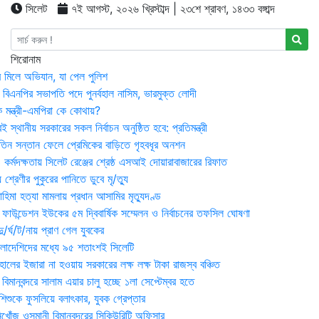
সিলেট
৭ই আগস্ট, ২০২৬ খ্রিস্টাব্দ | ২৩শে শ্রাবণ, ১৪৩৩ বঙ্গাব্দ
শিরোনাম
র মিলে অভিযান, যা পেল পুলিশ
বিএনপির সভাপতি পদে পুনর্বহাল নাসিম, ভারমুক্ত লোদী
 মন্ত্রী-এমপিরা কে কোথায়?
 স্থানীয় সরকারের সকল নির্বাচন অনুষ্ঠিত হবে: প্রতিমন্ত্রী
তিন সন্তান ফেলে প্রেমিকের বাড়িতে গৃহবধূর অনশন
্মদক্ষতায় সিলেট রেঞ্জের শ্রেষ্ঠ এসআই দোয়ারাবাজারের রিফাত
 শ্রেণীর পুকুরের পানিতে ডুবে মৃ/ত্যু
হিমা হত্যা মামলায় প্রধান আসামির মৃত্যুদণ্ড
়ন ফাউন্ডেশন ইউকের ৫ম দ্বিবার্ষিক সম্মেলন ও নির্বাচনের তফসিল ঘোষণা
র্ঘ/ট/নায় প্রাণ গেল যুবকের
াংলাদেশিদের মধ্যে ৯৫ শতাংশই সিলেটি
ালের ইজারা না হওয়ায় সরকারের লক্ষ লক্ষ টাকা রাজস্ব বঞ্চিত
িমানবন্দরে সালাম এয়ার চালু হচ্ছে ১লা সেপ্টেম্বর হতে
িশুকে ফুসলিয়ে বলাৎকার, যুবক গ্রেপ্তার
খোঁজ ওসমানী বিমানবন্দরের সিকিউরিটি অফিসার