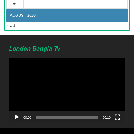
31
AUGUST 2026
« Jul
London Bangla Tv
Video
Player
00:00
00:19