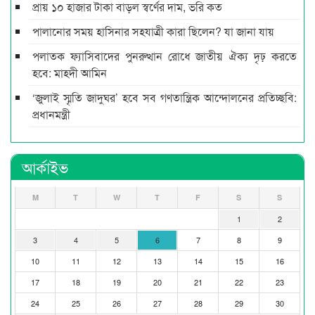
প্রায় ১০ হাজার টাকা বাড়ল স্বর্ণের দাম, ভরি কত
পালানোর সময় হাসিনার সহযাত্রী কারা ছিলেন? যা জানা যায়
পলাতক ফ্যাসিবাদের পুনরুত্থান রোধে জাতীয় ঐক্য দৃঢ় করতে
হবে: মাহ্দী আমিন
‘জুলাই স্মৃতি জাদুঘর’ হবে সব গণতান্ত্রিক আন্দোলনের প্রতিচ্ছবি:
প্রধানমন্ত্রী
আর্কাইভ
M
T
W
T
F
S
S
1
2
3
4
5
6
7
8
9
10
11
12
13
14
15
16
17
18
19
20
21
22
23
24
25
26
27
28
29
30