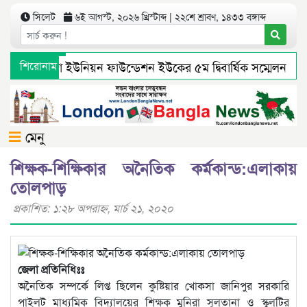
সিলেট
৬ই আগস্ট, ২০২৬ খ্রিস্টাব্দ | ২২শে শ্রাবণ, ১৪৩৩ বঙ্গাব্দ
শিরোনাম
বুরুঙ্গা ইউনিয়ন ফাউন্ডেশন ইউকের ৫ম দ্বিবার্ষিক সম্মেলন ও ন
সিলেট-ঢাকা মহাসড়কের ৬ লেন কাজে থাকছে না কোনো বাঁধা
মেনু
শিক্ষক-শিক্ষিকার অনৈতিক কর্মকান্ড:এলাকায়
তোলপাড়
প্রকাশিত: ১:২৮ অপরাহ্ণ, মার্চ ২১, ২০২০
জেলা প্রতিনিধিঃঃ
অনৈতিক সম্পর্কে লিপ্ত ছিলেন কুষ্টিয়ার খোকসা জানিপুর সরকারি
পাইলট মাধ্যমিক বিদ্যালয়ের শিক্ষক মুনিরা সুলতানা ও স্কুলটির