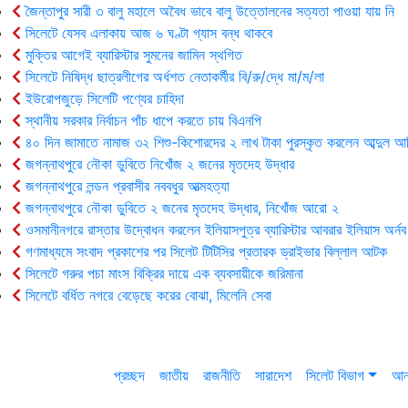
জৈন্তাপুর সারী ৩ বালু মহালে অবৈধ ভাবে বালু উত্তোলনের সত্যতা পাওয়া যায় নি
সিলেটে যেসব এলাকায় আজ ৬ ঘণ্টা গ্যাস বন্ধ থাকবে
মুক্তির আগেই ব্যারিস্টার সুমনের জামিন স্থগিত
সিলেটে নিষিদ্ধ ছাত্রলীগের অর্ধশত নেতাকর্মীর বি/রু/দ্ধে মা/ম/লা
ইউরোপজুড়ে সিলেটি পণ্যের চাহিদা
স্থানীয় সরকার নির্বাচন পাঁচ ধাপে করতে চায় বিএনপি
৪০ দিন জামাতে নামাজ ৩২ শিশু-কিশোরদের ২ লাখ টাকা পুরস্কৃত করলেন আব্দুল আ
জগন্নাথপুরে নৌকা ডুবিতে নিখোঁজ ২ জনের মৃতদেহ উদ্ধার
জগন্নাথপুরে লন্ডন প্রবাসীর নববধুর আত্মহত্যা
জগন্নাথপুরে নৌকা ডুবিতে ২ জনের মৃতদেহ উদ্ধার, নিখোঁজ আরো ২
ওসমানীনগরে রাস্তার উদ্বোধন করলেন ইলিয়াসপুত্র ব্যারিস্টার আবরার ইলিয়াস অর্নব
গণমাধ্যমে সংবাদ প্রকাশের পর সিলেট টিটিসির প্রতারক ড্রাইভার বিল্লাল আটক
সিলেটে গরুর পচা মাংস বিক্রির দায়ে এক ব্যবসায়ীকে জরিমানা
সিলেটে বর্ধিত নগরে বেড়েছে করের বোঝা, মিলেনি সেবা
প্রচ্ছদ
জাতীয়
রাজনীতি
সারাদেশ
সিলেট বিভাগ
আন্