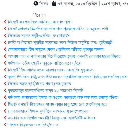
সিলেট
৭ই আগস্ট, ২০২৬ খ্রিস্টাব্দ | ২৩শে শ্রাবণ, ১৪৩৩ 
শিরোনাম
সিলেটে ক্রাশার মিলে অভিযান, যা পেল পুলিশ
সিলেট মহানগর বিএনপির সভাপতি পদে পুনর্বহাল নাসিম, ভারমুক্ত লোদী
সিলেটের সাবেক মন্ত্রী-এমপিরা কে কোথায়?
চলতি অর্থবছরেই স্থানীয় সরকারের সকল নির্বাচন অনুষ্ঠিত হবে: প্রতিমন্ত্রী
দোয়ারাবাজারে তিন সন্তান ফেলে প্রেমিকের বাড়িতে গৃহবধূর অনশন
অপরাধ দমন ও কর্মদক্ষতায় সিলেট রেঞ্জের শ্রেষ্ঠ এসআই দোয়ারাবাজারের রিফাত
ধর্মপাশায় তৃতীয় শ্রেণীর পুকুরের পানিতে ডুবে মৃ/ত্যু
সিলেটে শিশু ফাহিমা হত্যা মামলায় প্রধান আসামির মৃত্যুদণ্ড
বুরুঙ্গা ইউনিয়ন ফাউন্ডেশন ইউকের ৫ম দ্বিবার্ষিক সম্মেলন ও নির্বাচনের তফসিল ঘোষণ
সিলেটে সড়ক দু/র্ঘ/ট/নায় প্রাণ গেল যুবকের
যুক্তরাজ্যে বাংলাদেশিদের মধ্যে ৯৫ শতাংশই সিলেটি
ধর্মপাশায় জলমহালের ইজারা না হওয়ায় সরকারের লক্ষ লক্ষ টাকা রাজস্ব বঞ্চিত
সিলেট ওসমানী বিমানবন্দরে সালাম এয়ার চালু হচ্ছে ১লা সেপ্টেম্বর হতে
দোয়ারাবাজারে শিশুকে ফুসলিয়ে বলাৎকার, যুবক গ্রেপ্তার
২৬ দিন ধরে নিখোঁজ ওসমানী বিমানবন্দরের সিকিউরিটি অফিসার
শাল্লায় বিদ্যুতের শকে নি/হ/ত- ২