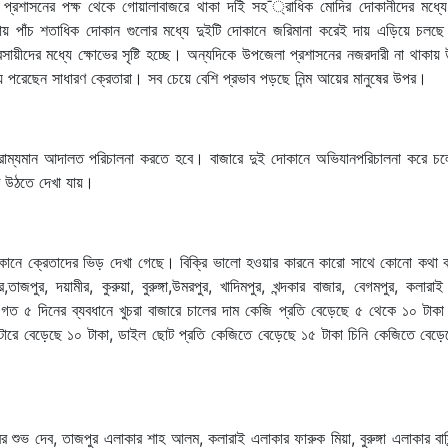
ে প্রশাসনের পক্ষ থেকে গোয়ালাবাজরে থাকা দইি সহ¯্রাধিক মোদির দোকানীদের মধ্য
রায় পাঁচ শতাধিক দোকান গুলোর মধ্যে দুইটি দোকানে জরিমানা করেই দায় এড়িয়ে চলছ
সায়ীদের মধ্যে ক্ষোভের সৃষ্টি হচ্ছে। অন্যদিকে উপজেলা প্রশাসনের নজরদারী না থাকায়
হয়ে পরেছেন সাধারণ ক্রেতারা। সব চেয়ে বেশি প্রভাব পড়ছে নিন্ম আয়ের মানুষের উপর।
 ভ্রাম্যমান আদালত পরিচালনা করতে হবে। বাজারে দুই দোকানে অভিযানপরিচালনা করে চল
তে উঠতে দেখা যায়।
 দোকানে ক্রেতাদের ভিড় দেখা গেছে। বিক্রি ভালো হওয়ার কারনে কারো সাথে কোনো কথা 
জপুর, দয়ামীর, কুরুয়া, বুরুঙ্গা,উমরপুর, খাদিমপুর, খন্দকার বাজার, বেগমপুর, কলারা
গত ৫ দিনের ব্যবধানে খুচরা বাজারে চালের দাম কেজি প্রতি বেড়েছে ৫ থেকে ১০ টাকা
লিটারে বেড়েছে ১০ টাকা, ডাইল ছোট প্রতি কেজিতে বেড়েছে ১৫ টাকা চিনি কেজিতে বেড়
ুভ দেব, তাজপুর এলাকার শাহ আলম, কলারাই এলাকার ফারুক মিয়া, বুরুঙ্গা এলাকার বাসি