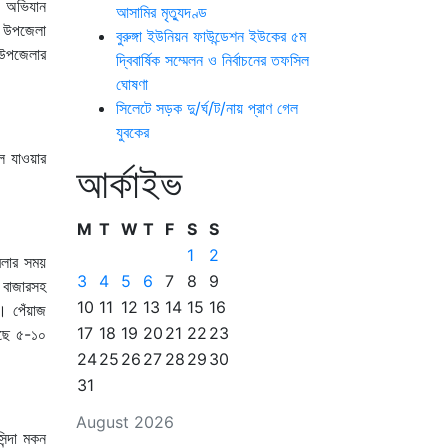
ে অভিযান
আসামির মৃত্যুদণ্ড
ে উপজেলা
বুরুঙ্গা ইউনিয়ন ফাউন্ডেশন ইউকের ৫ম
 উপজেলার
দ্বিবার্ষিক সম্মেলন ও নির্বাচনের তফসিল
ঘোষণা
সিলেটে সড়ক দু/র্ঘ/ট/নায় প্রাণ গেল
যুবকের
ে যাওয়ার
আর্কাইভ
M
T
W
T
F
S
S
1
2
বলার সময়
3
4
5
6
7
8
9
ই বাজারসহ
10
11
12
13
14
15
16
। পেঁয়াজ
17
18
19
20
21
22
23
েছে ৫-১০
24
25
26
27
28
29
30
31
August 2026
ন্দা মকন