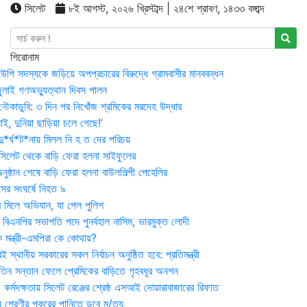
সিলেট
৮ই আগস্ট, ২০২৬ খ্রিস্টাব্দ | ২৪শে শ্রাবণ, ১৪৩৩ বঙ্গাব্দ
শিরোনাম
উপি সদস্যকে জড়িয়ে অপপ্রচারের বিরুদ্ধে গ্রামবাসীর মানববন্ধন
ুলাই গণঅভ্যুত্থান দিবস পালন
নৌকাডুবি: ৩ দিন পর নিখোঁজ শ্রমিকের মরদেহ উদ্ধার
ই, দুনিয়া ছাড়িয়া চলে গেছে!’
*র্ঘ*ট*নায় মিলল নি হ ত দের পরিচয়
 সিলেট থেকে বাড়ি ফেরা হলনা সাইফুলের
ষ্ঠান শেষে বাড়ি ফেরা হলনা বাউলশিল্পী পেহেলির
সের সংঘর্ষে নিহত ৯
র মিলে অভিযান, যা পেল পুলিশ
বিএনপির সভাপতি পদে পুনর্বহাল নাসিম, ভারমুক্ত লোদী
 মন্ত্রী-এমপিরা কে কোথায়?
 স্থানীয় সরকারের সকল নির্বাচন অনুষ্ঠিত হবে: প্রতিমন্ত্রী
তিন সন্তান ফেলে প্রেমিকের বাড়িতে গৃহবধূর অনশন
্মদক্ষতায় সিলেট রেঞ্জের শ্রেষ্ঠ এসআই দোয়ারাবাজারের রিফাত
 শ্রেণীর পুকুরের পানিতে ডুবে মৃ/ত্যু