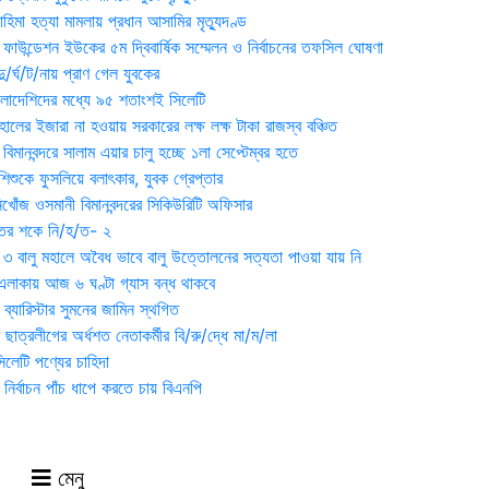
হিমা হত্যা মামলায় প্রধান আসামির মৃত্যুদণ্ড
়ন ফাউন্ডেশন ইউকের ৫ম দ্বিবার্ষিক সম্মেলন ও নির্বাচনের তফসিল ঘোষণা
র্ঘ/ট/নায় প্রাণ গেল যুবকের
াংলাদেশিদের মধ্যে ৯৫ শতাংশই সিলেটি
ালের ইজারা না হওয়ায় সরকারের লক্ষ লক্ষ টাকা রাজস্ব বঞ্চিত
িমানবন্দরে সালাম এয়ার চালু হচ্ছে ১লা সেপ্টেম্বর হতে
িশুকে ফুসলিয়ে বলাৎকার, যুবক গ্রেপ্তার
খোঁজ ওসমানী বিমানবন্দরের সিকিউরিটি অফিসার
ুতের শকে নি/হ/ত- ২
ী ৩ বালু মহালে অবৈধ ভাবে বালু উত্তোলনের সত্যতা পাওয়া যায় নি
লাকায় আজ ৬ ঘণ্টা গ্যাস বন্ধ থাকবে
্যারিস্টার সুমনের জামিন স্থগিত
 ছাত্রলীগের অর্ধশত নেতাকর্মীর বি/রু/দ্ধে মা/ম/লা
েটি পণ্যের চাহিদা
নির্বাচন পাঁচ ধাপে করতে চায় বিএনপি
মেনু