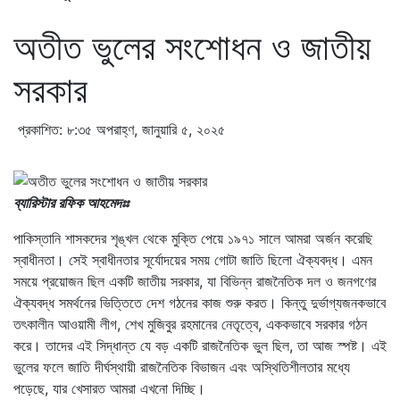
অতীত ভুলের সংশোধন ও জাতীয়
সরকার
প্রকাশিত: ৮:৩৫ অপরাহ্ণ, জানুয়ারি ৫, ২০২৫
ব্যারিস্টার রফিক আহমেদঃঃ
পাকিস্তানি শাসকদের শৃঙ্খল থেকে মুক্তি পেয়ে ১৯৭১ সালে আমরা অর্জন করেছি
স্বাধীনতা। সেই স্বাধীনতার সূর্যোদয়ের সময় গোটা জাতি ছিলো ঐক্যবদ্ধ। এমন
সময়ে প্রয়োজন ছিল একটি জাতীয় সরকার, যা বিভিন্ন রাজনৈতিক দল ও জনগণের
ঐক্যবদ্ধ সমর্থনের ভিত্তিতে দেশ গঠনের কাজ শুরু করত। কিন্তু দুর্ভাগ্যজনকভাবে
তৎকালীন আওয়ামী লীগ, শেখ মুজিবুর রহমানের নেতৃত্বে, এককভাবে সরকার গঠন
করে। তাদের এই সিদ্ধান্ত যে বড় একটি রাজনৈতিক ভুল ছিল, তা আজ স্পষ্ট। এই
ভুলের ফলে জাতি দীর্ঘস্থায়ী রাজনৈতিক বিভাজন এবং অস্থিতিশীলতার মধ্যে
পড়েছে, যার খেসারত আমরা এখনো দিচ্ছি।