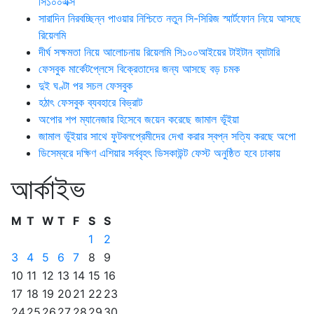
সি১০০এক্স
সারাদিন নিরবচ্ছিন্ন পাওয়ার নিশ্চিতে নতুন সি-সিরিজ স্মার্টফোন নিয়ে আসছে
রিয়েলমি
দীর্ঘ সক্ষমতা নিয়ে আলোচনায় রিয়েলমি সি১০০আইয়ের টাইটান ব্যাটারি
ফেসবুক মার্কেটপ্লেসে বিক্রেতাদের জন্য আসছে বড় চমক
দুই ঘণ্টা পর সচল ফেসবুক
হঠাৎ ফেসবুক ব্যবহারে বিভ্রাট
অপোর শপ ম্যানেজার হিসেবে জয়েন করেছে জামাল ভূঁইয়া
জামাল ভূঁইয়ার সাথে ফুটবলপ্রেমীদের দেখা করার স্বপ্ন সত্যি করছে অপো
ডিসেম্বরে দক্ষিণ এশিয়ার সর্ববৃহৎ ডিসকাউন্ট ফেস্ট অনুষ্ঠিত হবে ঢাকায়
আর্কাইভ
M
T
W
T
F
S
S
1
2
3
4
5
6
7
8
9
10
11
12
13
14
15
16
17
18
19
20
21
22
23
24
25
26
27
28
29
30