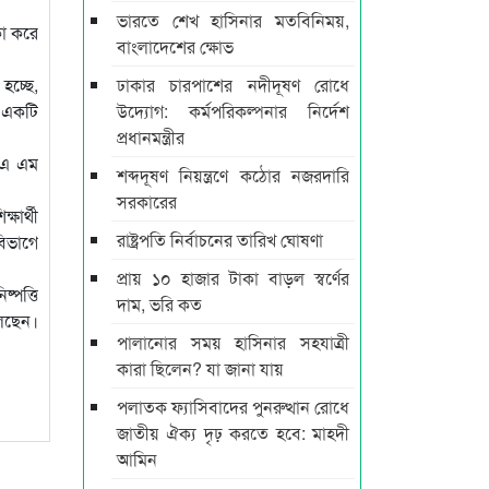
ভারতে শেখ হাসিনার মতবিনিময়,
কা করে
বাংলাদেশের ক্ষোভ
হচ্ছে,
ঢাকার চারপাশের নদীদূষণ রোধে
ং একটি
উদ্যোগ: কর্মপরিকল্পনার নির্দেশ
প্রধানমন্ত্রীর
ী এ এম
শব্দদূষণ নিয়ন্ত্রণে কঠোর নজরদারি
সরকারের
ষার্থী
রাষ্ট্রপতি নির্বাচনের তারিখ ঘোষণা
বিভাগে
প্রায় ১০ হাজার টাকা বাড়ল স্বর্ণের
্পত্তি
দাম, ভরি কত
লেছেন।
পালানোর সময় হাসিনার সহযাত্রী
কারা ছিলেন? যা জানা যায়
পলাতক ফ্যাসিবাদের পুনরুত্থান রোধে
জাতীয় ঐক্য দৃঢ় করতে হবে: মাহ্দী
আমিন