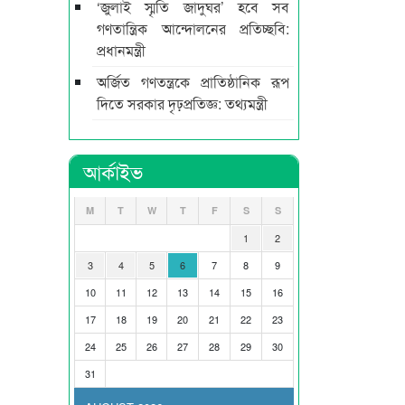
‘জুলাই স্মৃতি জাদুঘর’ হবে সব
গণতান্ত্রিক আন্দোলনের প্রতিচ্ছবি:
প্রধানমন্ত্রী
অর্জিত গণতন্ত্রকে প্রাতিষ্ঠানিক রূপ
দিতে সরকার দৃঢ়প্রতিজ্ঞ: তথ্যমন্ত্রী
আর্কাইভ
M
T
W
T
F
S
S
1
2
3
4
5
6
7
8
9
10
11
12
13
14
15
16
17
18
19
20
21
22
23
24
25
26
27
28
29
30
31