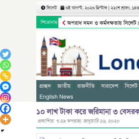
সিলেট
৬ই আগস্ট, ২০২৬ খ্রিস্টাব্দ | ২২শে শ্রাবণ, ১৪৩৩
শিরোনাম
অপরাধ দমন ও কর্মদক্ষতায় সিলেট রেঞ্
নবীগঞ্জের আউশকান্দিতে ‘দি লিটল ফ্লাওয়া
প্রচ্ছদ
জাতীয়
রাজনীতি
সারাদেশ
সিলেট
English News
১০ লাখ টাকা করে জরিমানা ৩ বেসরকার
প্রকাশিত: ৭:২৯ অপরাহ্ণ, জানুয়ারি ২৬, ২০২০