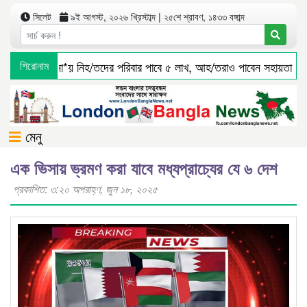
সিলেট
৯ই আগস্ট, ২০২৬ খ্রিস্টাব্দ | ২৫শে শ্রাবণ, ১৪৩৩ বঙ্গাব্দ
ে বাস দুর্ঘ*টনা*য় নিহ/তদের পরিবার পাবে ৫ লাখ, আহ/তরাও পাবেন সহায়তা
শিরোনাম
মেনু
এক ভিসায় ভ্রমণ করা যাবে মধ্যপ্রাচ্যের যে ৬ দেশ
প্রকাশিত: ৩:২০ অপরাহ্ণ, জুন ১৮, ২০২৫