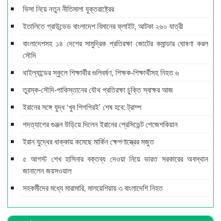
ভিসা নিয়ে নতুন নীতিমালা যুক্তরাষ্ট্রের
ইতালিতে গ্রাউন্ডেড বাংলাদেশ বিমানের ফ্লাইট, আটকা ২৬০ যাত্রী
বাংলাদেশসহ ১৪ দেশের সামুদ্রিক প্রতিরক্ষা জোটের কমান্ডার ঘোষণা করল
সৌদি
থাইল্যান্ডের স্কুলে শিক্ষার্থীর গুলিবর্ষণ, শিক্ষক-শিক্ষার্থীসহ নিহত ৬
তুরস্ক-সৌদি-পাকিস্তানের যৌথ প্রতিরক্ষা চুক্তি স্বাক্ষর আজ
ইরানের সঙ্গে যুদ্ধ ‘খুব শিগগিরই’ শেষ হবে: ট্রাম্প
পদত্যাগের গুঞ্জন উড়িয়ে দিলেন ইরানের প্রেসিডেন্ট পেজেশকিয়ান
ইরান যুদ্ধের ধাক্কায় কমেছে মার্কিন ক্ষেপণাস্ত্রের মজুত
৫ আগস্ট শেখ হাসিনার বক্তব্য দেওয়া নিয়ে ভারত সরকারের অবস্থান
জানালেন জয়সওয়াল
সহকর্মীদের মধ্যে মারামারি, মালয়েশিয়ায় ৩ বাংলাদেশি নিহত