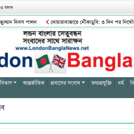
 বঙ্গাব্দ
ত্থান দিবস পালন
দোয়ারাবাজারে নৌকাডুবি: ৩ দিন পর নিখোঁজ শ্
সিলেটে নিষিদ্ধ ছাত্রলীগের অর্ধশত নেতাকর্মীর বি/রু/দ্ধে মা/ম/লা
 বিভাগ
আন্তর্জাতিক
প্রবাসের সংবাদ
তথ্যপ্রযুক্তি
ধর্ম
ব
রব