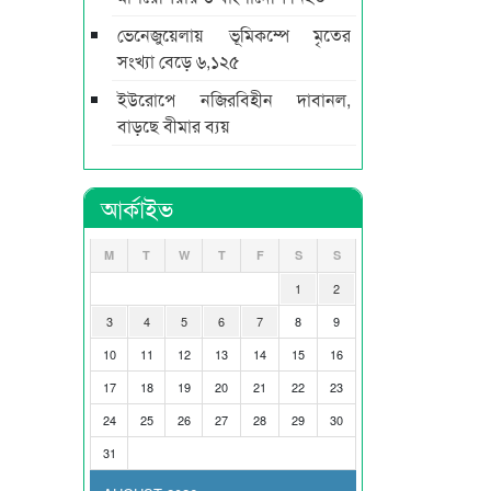
ভেনেজুয়েলায় ভূমিকম্পে মৃতের
সংখ্যা বেড়ে ৬,১২৫
ইউরোপে নজিরবিহীন দাবানল,
বাড়ছে বীমার ব্যয়
আর্কাইভ
M
T
W
T
F
S
S
1
2
3
4
5
6
7
8
9
10
11
12
13
14
15
16
17
18
19
20
21
22
23
24
25
26
27
28
29
30
31