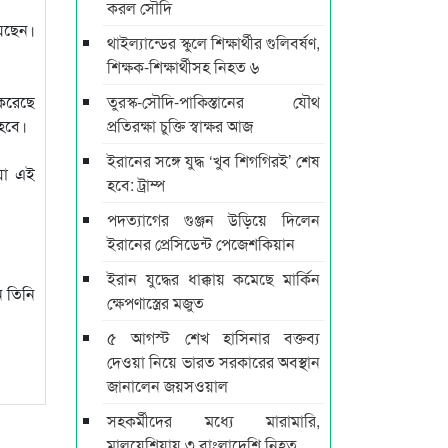
করল সৌদি
য়েছেন।
থাইল্যান্ডের স্কুলে শিক্ষার্থীর গুলিবর্ষণ,
শিক্ষক-শিক্ষার্থীসহ নিহত ৬
 করেছে
তুরস্ক-সৌদি-পাকিস্তানের যৌথ
 হবে।
প্রতিরক্ষা চুক্তি স্বাক্ষর আজ
ইরানের সঙ্গে যুদ্ধ ‘খুব শিগগিরই’ শেষ
 যা এই
হবে: ট্রাম্প
পদত্যাগের গুঞ্জন উড়িয়ে দিলেন
ইরানের প্রেসিডেন্ট পেজেশকিয়ান
ইরান যুদ্ধের ধাক্কায় কমেছে মার্কিন
ে তিনি
ক্ষেপণাস্ত্রের মজুত
৫ আগস্ট শেখ হাসিনার বক্তব্য
দেওয়া নিয়ে ভারত সরকারের অবস্থান
জানালেন জয়সওয়াল
সহকর্মীদের মধ্যে মারামারি,
মালয়েশিয়ায় ৩ বাংলাদেশি নিহত