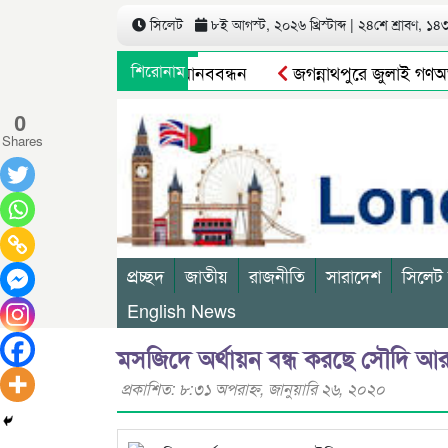
সিলেট
৮ই আগস্ট, ২০২৬ খ্রিস্টাব্দ | ২৪শে শ্রাবণ, ১৪৩৩
রের বিরুদ্ধে গ্রামবাসীর মানববন্ধন
শিরোনাম
জগন্নাথপুরে জুলাই গণঅভ্যু
বন্ধ থাকবে
মুক্তির আগেই ব্যারিস্টার সুমনের জামিন স্থগিত
0
Shares
প্রচ্ছদ
জাতীয়
রাজনীতি
সারাদেশ
সিলেট
English News
মসজিদে অর্থায়ন বন্ধ করছে সৌদি আ
প্রকাশিত: ৮:৩১ অপরাহ্ণ, জানুয়ারি ২৬, ২০২০