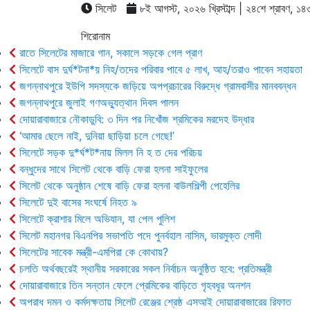
সিলেট
৮ই আগস্ট, ২০২৬ খ্রিস্টাব্দ | ২৪শে শ্রাবণ, ১৪৩৩ 
শিরোনাম
রাতে সিলেটের মাজারে গান, সকালে সড়কে গেল প্রাণ
সিলেটে বাস দুর্ঘ*টনা*য় নিহ/তদের পরিবার পাবে ৫ লাখ, আহ/তরাও পাবেন সহায়তা
জগন্নাথপুরে ইউপি সদস্যকে জড়িয়ে অপপ্রচারের বিরুদ্ধে গ্রামবাসীর মানববন্ধন
জগন্নাথপুরে জুলাই গণঅভ্যুত্থান দিবস পালন
দোয়ারাবাজারে নৌকাডুবি: ৩ দিন পর নিখোঁজ শ্রমিকের মরদেহ উদ্ধার
‘আমার ছেলে নাই, দুনিয়া ছাড়িয়া চলে গেছে!’
সিলেটে সড়ক দু*র্ঘ*ট*নায় মিলল নি হ ত দের পরিচয়
বন্ধুদের সাথে সিলেট থেকে বাড়ি ফেরা হলনা সাইফুলের
সিলেট থেকে অনুষ্ঠান শেষে বাড়ি ফেরা হলনা বাউলশিল্পী পেহেলির
সিলেটে দুই বাসের সংঘর্ষে নিহত ৯
সিলেটে ক্রাশার মিলে অভিযান, যা পেল পুলিশ
সিলেট মহানগর বিএনপির সভাপতি পদে পুনর্বহাল নাসিম, ভারমুক্ত লোদী
সিলেটের সাবেক মন্ত্রী-এমপিরা কে কোথায়?
চলতি অর্থবছরেই স্থানীয় সরকারের সকল নির্বাচন অনুষ্ঠিত হবে: প্রতিমন্ত্রী
দোয়ারাবাজারে তিন সন্তান ফেলে প্রেমিকের বাড়িতে গৃহবধূর অনশন
অপরাধ দমন ও কর্মদক্ষতায় সিলেট রেঞ্জের শ্রেষ্ঠ এসআই দোয়ারাবাজারের রিফাত