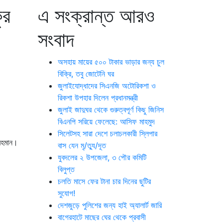
ুর
এ সংক্রান্ত আরও
সংবাদ
অসহায় মায়ের ৫০০ টাকার ভাড়ার জন্য চুল
বিক্রি, তবু জোটেনি ঘর
জুলাইযোদ্ধাদের সিএনজি অটোরিকশা ও
রিকশা উপহার দিলেন প্রধানমন্ত্রী
জুলাই জাদুঘর থেকে গুরুত্বপূর্ণ কিছু জিনিস
বিএনপি সরিয়ে ফেলেছে: আসিফ মাহমুদ
সিলেটসহ সারা দেশে চলাচলকারী স্লিপার
 রহমান।
বাস যেন মৃ/ত্যু/দূত
যুবদলের ২ উপজেলা, ৩ পৌর কমিটি
বিলুপ্ত
চলতি মাসে ফের টানা চার দিনের ছুটির
সুযোগ!
দেশজুড়ে পুলিশের জন্য হাই অ্যালার্ট জারি
বাগেরহাটে মাছের ঘের থেকে প্রবাসী