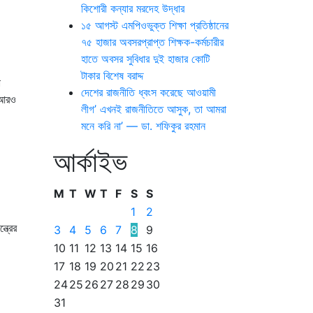
কিশোরী কন্যার মরদেহ উদ্ধার
১৫ আগস্ট এমপিওভুক্ত শিক্ষা প্রতিষ্ঠানের
৭৫ হাজার অবসরপ্রাপ্ত শিক্ষক-কর্মচারীর
হাতে অবসর সুবিধার দুই হাজার কোটি
টাকার বিশেষ বরাদ্দ
া
দেশের রাজনীতি ধ্বংস করেছে আওয়ামী
, আরও
লীগ’ এখনই রাজনীতিতে আসুক, তা আমরা
মনে করি না’ — ডা. শফিকুর রহমান
আর্কাইভ
M
T
W
T
F
S
S
1
2
ত্রের
3
4
5
6
7
8
9
10
11
12
13
14
15
16
17
18
19
20
21
22
23
24
25
26
27
28
29
30
31