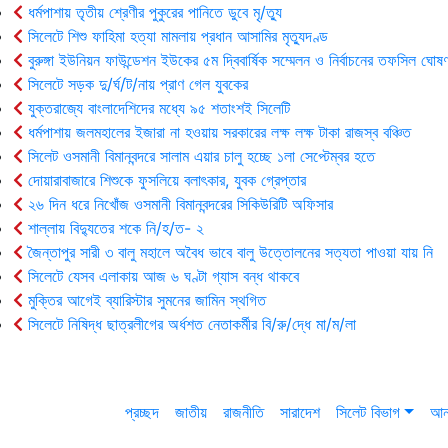
ধর্মপাশায় তৃতীয় শ্রেণীর পুকুরের পানিতে ডুবে মৃ/ত্যু
সিলেটে শিশু ফাহিমা হত্যা মামলায় প্রধান আসামির মৃত্যুদণ্ড
বুরুঙ্গা ইউনিয়ন ফাউন্ডেশন ইউকের ৫ম দ্বিবার্ষিক সম্মেলন ও নির্বাচনের তফসিল ঘোষণ
সিলেটে সড়ক দু/র্ঘ/ট/নায় প্রাণ গেল যুবকের
যুক্তরাজ্যে বাংলাদেশিদের মধ্যে ৯৫ শতাংশই সিলেটি
ধর্মপাশায় জলমহালের ইজারা না হওয়ায় সরকারের লক্ষ লক্ষ টাকা রাজস্ব বঞ্চিত
সিলেট ওসমানী বিমানবন্দরে সালাম এয়ার চালু হচ্ছে ১লা সেপ্টেম্বর হতে
দোয়ারাবাজারে শিশুকে ফুসলিয়ে বলাৎকার, যুবক গ্রেপ্তার
২৬ দিন ধরে নিখোঁজ ওসমানী বিমানবন্দরের সিকিউরিটি অফিসার
শাল্লায় বিদ্যুতের শকে নি/হ/ত- ২
জৈন্তাপুর সারী ৩ বালু মহালে অবৈধ ভাবে বালু উত্তোলনের সত্যতা পাওয়া যায় নি
সিলেটে যেসব এলাকায় আজ ৬ ঘণ্টা গ্যাস বন্ধ থাকবে
মুক্তির আগেই ব্যারিস্টার সুমনের জামিন স্থগিত
সিলেটে নিষিদ্ধ ছাত্রলীগের অর্ধশত নেতাকর্মীর বি/রু/দ্ধে মা/ম/লা
প্রচ্ছদ
জাতীয়
রাজনীতি
সারাদেশ
সিলেট বিভাগ
আন্