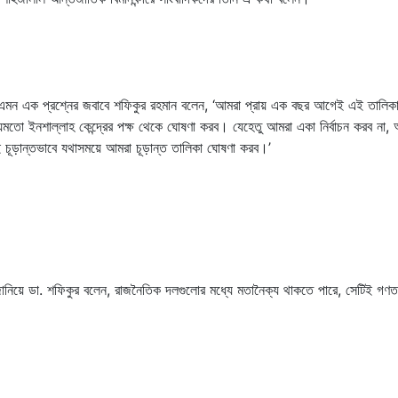
ন এমন এক প্রশ্নের জবাবে শফিকুর রহমান বলেন, ‘আমরা প্রায় এক বছর আগেই এই তালিক
ময়মতো ইনশাল্লাহ কেন্দ্রের পক্ষ থেকে ঘোষণা করব। যেহেতু আমরা একা নির্বাচন করব না
ই চূড়ান্তভাবে যথাসময়ে আমরা চূড়ান্ত তালিকা ঘোষণা করব।’
য়ে ডা. শফিকুর বলেন, রাজনৈতিক দলগুলোর মধ্যে মতানৈক্য থাকতে পারে, সেটিই গণতন্