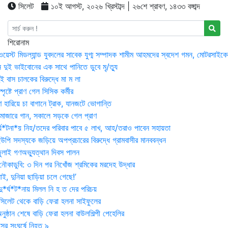
সিলেট
১০ই আগস্ট, ২০২৬ খ্রিস্টাব্দ | ২৬শে শ্রাবণ, ১৪৩৩ বঙ্গাব্দ
শিরোনাম
ওয়েস্ট মিডল্যান্ড যুবদলের সাবেক যুগ্ম সম্পাদক শামীম আহমদের স্বদেশ গমন, মোটরসাইক
 দুই ভাইবোনের এক সাথে পানিতে ডুবে মৃ/ত্যু
 বাস চালকের বিরুদ্ধে মা ম লা
্পৃষ্টে প্রাণ গেল সিসিক কর্মীর
রণ হারিয়ে চা বাগানে ট্রাক, যানজটে ভোগান্তি
মাজারে গান, সকালে সড়কে গেল প্রাণ
র্ঘ*টনা*য় নিহ/তদের পরিবার পাবে ৫ লাখ, আহ/তরাও পাবেন সহায়তা
উপি সদস্যকে জড়িয়ে অপপ্রচারের বিরুদ্ধে গ্রামবাসীর মানববন্ধন
ুলাই গণঅভ্যুত্থান দিবস পালন
নৌকাডুবি: ৩ দিন পর নিখোঁজ শ্রমিকের মরদেহ উদ্ধার
ই, দুনিয়া ছাড়িয়া চলে গেছে!’
*র্ঘ*ট*নায় মিলল নি হ ত দের পরিচয়
 সিলেট থেকে বাড়ি ফেরা হলনা সাইফুলের
ষ্ঠান শেষে বাড়ি ফেরা হলনা বাউলশিল্পী পেহেলির
সের সংঘর্ষে নিহত ৯