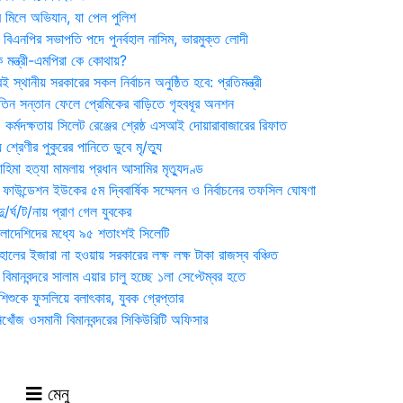
র মিলে অভিযান, যা পেল পুলিশ
বিএনপির সভাপতি পদে পুনর্বহাল নাসিম, ভারমুক্ত লোদী
 মন্ত্রী-এমপিরা কে কোথায়?
 স্থানীয় সরকারের সকল নির্বাচন অনুষ্ঠিত হবে: প্রতিমন্ত্রী
তিন সন্তান ফেলে প্রেমিকের বাড়িতে গৃহবধূর অনশন
্মদক্ষতায় সিলেট রেঞ্জের শ্রেষ্ঠ এসআই দোয়ারাবাজারের রিফাত
 শ্রেণীর পুকুরের পানিতে ডুবে মৃ/ত্যু
হিমা হত্যা মামলায় প্রধান আসামির মৃত্যুদণ্ড
়ন ফাউন্ডেশন ইউকের ৫ম দ্বিবার্ষিক সম্মেলন ও নির্বাচনের তফসিল ঘোষণা
র্ঘ/ট/নায় প্রাণ গেল যুবকের
াংলাদেশিদের মধ্যে ৯৫ শতাংশই সিলেটি
ালের ইজারা না হওয়ায় সরকারের লক্ষ লক্ষ টাকা রাজস্ব বঞ্চিত
িমানবন্দরে সালাম এয়ার চালু হচ্ছে ১লা সেপ্টেম্বর হতে
িশুকে ফুসলিয়ে বলাৎকার, যুবক গ্রেপ্তার
খোঁজ ওসমানী বিমানবন্দরের সিকিউরিটি অফিসার
মেনু