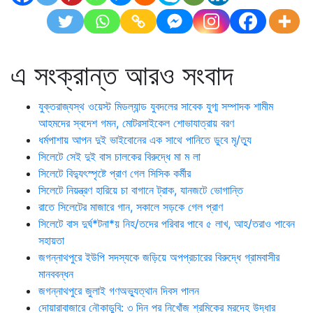
এ সংক্রান্ত আরও সংবাদ
যুক্তরাজ্যস্থ ওয়েস্ট মিডল্যান্ড যুবদলের সাবেক যুগ্ম সম্পাদক শামীম
আহমদের স্বদেশ গমন, মোটরসাইকেল শোভাযাত্রায় বরণ
ধর্মপাশায় আপন দুই ভাইবোনের এক সাথে পানিতে ডুবে মৃ/ত্যু
সিলেটে সেই দুই বাস চালকের বিরুদ্ধে মা ম লা
সিলেটে বিদ্যুৎস্পৃষ্টে প্রাণ গেল সিসিক কর্মীর
সিলেটে নিয়ন্ত্রণ হারিয়ে চা বাগানে ট্রাক, যানজটে ভোগান্তি
রাতে সিলেটের মাজারে গান, সকালে সড়কে গেল প্রাণ
সিলেটে বাস দুর্ঘ*টনা*য় নিহ/তদের পরিবার পাবে ৫ লাখ, আহ/তরাও পাবেন
সহায়তা
জগন্নাথপুরে ইউপি সদস্যকে জড়িয়ে অপপ্রচারের বিরুদ্ধে গ্রামবাসীর
মানববন্ধন
জগন্নাথপুরে জুলাই গণঅভ্যুত্থান দিবস পালন
দোয়ারাবাজারে নৌকাডুবি: ৩ দিন পর নিখোঁজ শ্রমিকের মরদেহ উদ্ধার