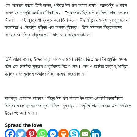
এক শুভেচ্ছা বার্তায় তিনি বলেন, পবিত্র ঈদ উল আযহা ত্যাগ, আত্মশুদ্ধি ও মহান
আল্লাহর সন্তুষ্টি অর্জনের শিক্ষা দেয়। “ত্যাগের মহিমায় উদ্ভাসিত হোক সকলের
জীবন”— এই প্রত্যাশা ব্যক্ত করে তিনি বলেন, ঈদ মানুষের মধ্যে ভ্রাতৃত্ববোধ,
সহমর্মিতা ও সৌহার্দ্য বৃদ্ধির এক অনন্য দৃষ্টান্ত। তিনি সমাজের বিত্তবানদের
অসহায় ও দরিদ্র মানুষের পাশে দাঁড়ানোর আহ্বান জানান।
তিনি আরও বলেন, ঈদের আনন্দ সকলের মাঝে ছড়িয়ে দিতে হলে বৈষম্যহীন সমাজ
গঠন এবং মানবিক মূল্যবোধ প্রতিষ্ঠার বিকল্প নেই। দেশ ও জাতির কল্যাণ, শান্তি,
সমৃদ্ধি এবং মুসলিম উম্মাহর ঐক্য কামনা করেন তিনি।
আহবাবুর হোসাইন আহবাব পবিত্র ঈদ উল আযহা উপলক্ষে ওসমানীনগরবাসীসহ
বিশ্বের সকল মুসলমানের সুখ, শান্তি, সুস্বাস্থ্য ও সমৃদ্ধি কামনা করেন এবং সবাইকে
ঈদের শুভেচ্ছা জানান।
Spread the love