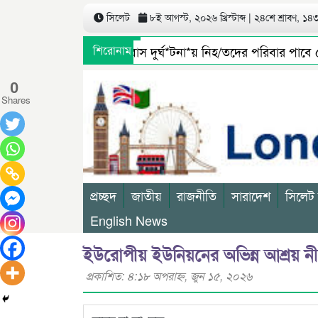
সিলেট
৮ই আগস্ট, ২০২৬ খ্রিস্টাব্দ | ২৪শে শ্রাবণ, ১৪৩৩
সিলেটে বাস দুর্ঘ*টনা*য় নিহ/তদের পরিবার পাবে ৫
শিরোনাম
জৈন্তাপুর সারী ৩ বালু মহালে অবৈধ ভাবে বালু উত্তো
0
Shares
প্রচ্ছদ
জাতীয়
রাজনীতি
সারাদেশ
সিলেট
English News
ইউরোপীয় ইউনিয়নের অভিন্ন আশ্রয় নীতি
প্রকাশিত: ৪:১৮ অপরাহ্ণ, জুন ১৫, ২০২৬