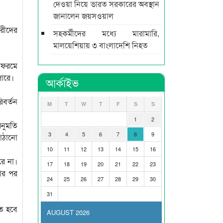
দেওয়া নিয়ে ভারত সরকারের অবস্থান
জানালেন জয়সওয়াল
ারীদের
সহকর্মীদের মধ্যে মারামারি,
মালয়েশিয়ায় ৩ বাংলাদেশি নিহত
র ফরমে
পারে।
আর্কাইভ
িবর্তন
M
T
W
T
F
S
S
1
2
নুমতি
3
4
5
6
7
8
9
পাঠানো
10
11
12
13
14
15
16
রে না।
17
18
19
20
21
22
23
রার পর
24
25
26
27
28
29
30
31
তে হবে
AUGUST 2026