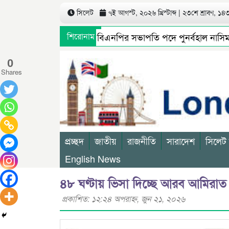
সিলেট
৭ই আগস্ট, ২০২৬ খ্রিস্টাব্দ | ২৩শে শ্রাবণ, ১৪৩৩
সিলেট মহানগর বিএনপির সভাপতি পদে পুনর্বহাল নাসিম, ভার
শিরোনাম
গণমাধ্যমে সংবাদ প্রকাশের পর সিলেট টিটিসির প্রতারক ড্রাই
0
Shares
প্রচ্ছদ
জাতীয়
রাজনীতি
সারাদেশ
সিলেট
English News
৪৮ ঘণ্টায় ভিসা দিচ্ছে আরব আমিরাত
প্রকাশিত: ১২:২৪ অপরাহ্ণ, জুন ২১, ২০২৬