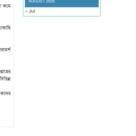
AUGUST 2026
ড়া কমে
« Jul
ছাকাছি
রামর্শ
্তাহের
িভিন্ন
যটকদের