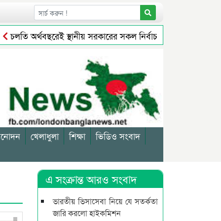
তি অর্থবছরেই স্থানীয় সরকারের সকল নির্বাচন অনুষ্ঠিত হবে: প্রতিমন্ত্রী
সায়ীকে জরিমানা
সিলেটে বর্ধিত নগরে বেড়েছে করের বোঝা, মিল
িনোদন
খেলাধুলা
শিক্ষা
ভিডিও সংবাদ
এ সংক্রান্ত আরও সংবাদ
ভারতীয় ভিসাসেবা নিয়ে যে সতর্কতা
জারি করলো হাইকমিশন