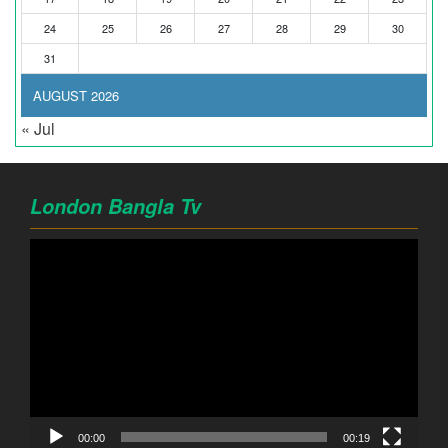
24
25
26
27
28
29
30
31
AUGUST 2026
« Jul
London Bangla Tv
Video
Player
00:00
00:19