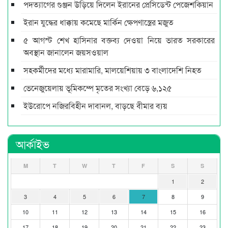
পদত্যাগের গুঞ্জন উড়িয়ে দিলেন ইরানের প্রেসিডেন্ট পেজেশকিয়ান
ইরান যুদ্ধের ধাক্কায় কমেছে মার্কিন ক্ষেপণাস্ত্রের মজুত
৫ আগস্ট শেখ হাসিনার বক্তব্য দেওয়া নিয়ে ভারত সরকারের
অবস্থান জানালেন জয়সওয়াল
সহকর্মীদের মধ্যে মারামারি, মালয়েশিয়ায় ৩ বাংলাদেশি নিহত
ভেনেজুয়েলায় ভূমিকম্পে মৃতের সংখ্যা বেড়ে ৬,১২৫
ইউরোপে নজিরবিহীন দাবানল, বাড়ছে বীমার ব্যয়
আর্কাইভ
M
T
W
T
F
S
S
1
2
3
4
5
6
7
8
9
10
11
12
13
14
15
16
17
18
19
20
21
22
23