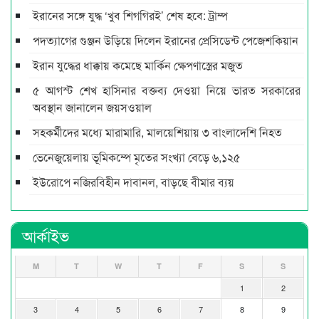
ইরানের সঙ্গে যুদ্ধ ‘খুব শিগগিরই’ শেষ হবে: ট্রাম্প
পদত্যাগের গুঞ্জন উড়িয়ে দিলেন ইরানের প্রেসিডেন্ট পেজেশকিয়ান
ইরান যুদ্ধের ধাক্কায় কমেছে মার্কিন ক্ষেপণাস্ত্রের মজুত
৫ আগস্ট শেখ হাসিনার বক্তব্য দেওয়া নিয়ে ভারত সরকারের
অবস্থান জানালেন জয়সওয়াল
সহকর্মীদের মধ্যে মারামারি, মালয়েশিয়ায় ৩ বাংলাদেশি নিহত
ভেনেজুয়েলায় ভূমিকম্পে মৃতের সংখ্যা বেড়ে ৬,১২৫
ইউরোপে নজিরবিহীন দাবানল, বাড়ছে বীমার ব্যয়
আর্কাইভ
M
T
W
T
F
S
S
1
2
3
4
5
6
7
8
9