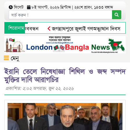
সিলেট
৮ই আগস্ট, ২০২৬ খ্রিস্টাব্দ | ২৪শে শ্রাবণ, ১৪৩৩ বঙ্গাব্দ
ামবাসীর মানববন্ধন
শিরোনাম
জগন্নাথপুরে জুলাই গণঅভ্যুত্থান দিবস পালন
মুক্তির আগেই ব্যারিস্টার সুমনের জামিন স্থগিত
সিলেটে নিষিদ্ধ ছ
মেনু
ইরানি তেলে নিষেধাজ্ঞা শিথিল ও জব্দ সম্পদ
মুক্তির দাবি আরাগচির
প্রকাশিত: ২:০২ অপরাহ্ণ, জুন ২২, ২০২৬