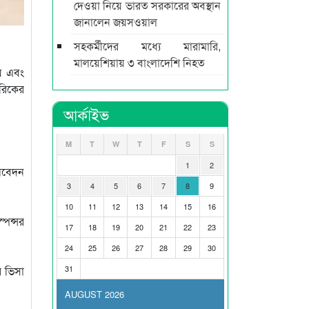
দেওয়া নিয়ে ভারত সরকারের অবস্থান
জানালেন জয়সওয়াল
সহকর্মীদের মধ্যে মারামারি,
মালয়েশিয়ায় ৩ বাংলাদেশি নিহত
য় এবং
রিকের
আর্কাইভ
M
T
W
T
F
S
S
1
2
 আবেদন
3
4
5
6
7
8
9
10
11
12
13
14
15
16
্পন্সর
17
18
19
20
21
22
23
24
25
26
27
28
29
30
র ভিসা
31
AUGUST 2026