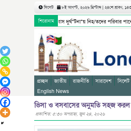
সিলেট
৮ই আগস্ট, ২০২৬ খ্রিস্টাব্দ | ২৪শে শ্রাবণ, ১৪৩৩
সিলেটে বাস দুর্ঘ*টনা*য় নিহ/তদের পরিবার পাবে 
শিরোনাম
প্রচ্ছদ
জাতীয়
রাজনীতি
সারাদেশ
সিলেট
English News
ভিসা ও বসবাসের অনুমতি সহজ করল
প্রকাশিত: ৫:৩০ অপরাহ্ণ, জুন ২৪, ২০২৬