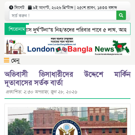
সিলেট
৯ই আগস্ট, ২০২৬ খ্রিস্টাব্দ | ২৫শে শ্রাবণ, ১৪৩৩ বঙ্গাব্দ
সিলেটে বাস দুর্ঘ*টনা*য় নিহ/তদের পরিবার পাবে ৫ লাখ, আহ/তরা
শিরোনাম
জৈন্তাপুর সারী ৩ বালু মহালে অবৈধ ভাবে বালু উত্তোলনের সত্যতা প
মেনু
অভিবাসী ভিসাধারীদের উদ্দেশে মার্কিন
দূতাবাসের সর্তক বার্তা
প্রকাশিত: ২:৩০ অপরাহ্ণ, জুন ২৮, ২০২৬