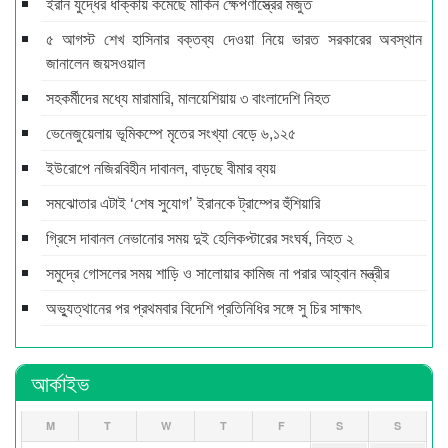
ইরান যুদ্ধের ধাক্কায় কমেছে মার্কিন ক্ষেপণাস্ত্রের মজুত
৫ আগস্ট শেখ হাসিনার বক্তব্য দেওয়া নিয়ে ভারত সরকারের অবস্থান
জানালেন জয়সওয়াল
সহকর্মীদের মধ্যে মারামারি, মালয়েশিয়ায় ৩ বাংলাদেশি নিহত
ভেনেজুয়েলায় ভূমিকম্পে মৃতের সংখ্যা বেড়ে ৬,১২৫
ইউরোপে নজিরবিহীন দাবানল, বাড়ছে বীমার ব্যয়
সমঝোতার এটাই ‘শেষ সুযোগ’ ইরানকে ট্রাম্পের হুঁশিয়ারি
গ্রিসে দাবানল নেভানোর সময় দুই হেলিকপ্টারের সংঘর্ষ, নিহত ২
সমুদ্রে গোসলের সময় শাড়ি ও সালোয়ার কামিজ না পরার আহ্বান মন্ত্রীর
অভ্যুত্থানের পর প্রথমবার বিদেশি প্রতিনিধির সঙ্গে সু চির সাক্ষাৎ
আর্কাইভ
M
T
W
T
F
S
S