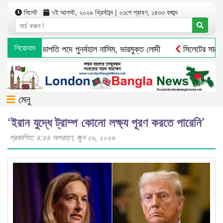
সিলেট
৭ই আগস্ট, ২০২৬ খ্রিস্টাব্দ | ২৩শে শ্রাবণ, ১৪৩৩ বঙ্গাব্দ
 বিএনপির সভাপতি পদে পুনর্বহাল নাসিম, ভারমুক্ত লোদী
শিরোনাম
সিলেটের সাবেক ম
মেনু
‘ইরান যুদ্ধে ট্রাম্প কোনো লক্ষ্য পূরণ করতে পারেনি’
প্রকাশিত: ৪:৪৪ অপরাহ্ণ, জুন ২৯, ২০২৬