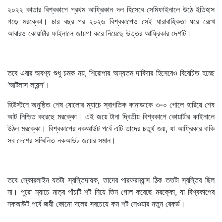
২০২২ কাতার বিশ্বকাপে প্রথম আফ্রিকান দল হিসেবে সেমিফাইনালে উঠে ইতিহাস
গড়ে মরক্কো। চার বছর পর ২০২৬ বিশ্বকাপেও সেই ধারাবাহিকতা ধরে রেখে
আবারও কোয়ার্টার ফাইনালে জায়গা করে নিয়েছে উত্তর আফ্রিকার দেশটি।
তবে এবার অবশ্য শুধু চমক নয়, শিরোপার অন্যতম দাবিদার হিসেবেও বিবেচিত হচ্ছে
‘আটলাস লায়ন্স’।
হিউস্টনে অনুষ্ঠিত শেষ ষোলোর ম্যাচে স্বাগতিক কানাডাকে ৩-০ গোলে হারিয়ে শেষ
আট নিশ্চিত করেছে মরক্কো। এই জয়ে টানা দ্বিতীয় বিশ্বকাপে কোয়ার্টার ফাইনালে
উঠল মরক্কো। বিশ্বকাপের নকআউট পর্বে এটি তাদের চতুর্থ জয়, যা আফ্রিকার বাকি
সব দেশের সম্মিলিত নকআউট জয়ের সমান।
তবে স্কোরলাইন যতটা স্বস্তিদায়ক, তাদের পারফরম্যান্স ঠিক ততটা স্বস্তির ছিল
না। পুরো ম্যাচে মাত্র পাঁচটি শট নিয়ে তিন গোল করেছে মরক্কো, যা বিশ্বকাপের
নকআউট পর্বে জয়ী কোনো দলের সবচেয়ে কম শট নেওয়ার নতুন রেকর্ড।