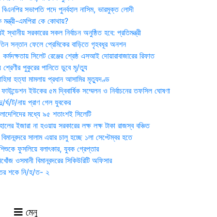
বিএনপির সভাপতি পদে পুনর্বহাল নাসিম, ভারমুক্ত লোদী
 মন্ত্রী-এমপিরা কে কোথায়?
 স্থানীয় সরকারের সকল নির্বাচন অনুষ্ঠিত হবে: প্রতিমন্ত্রী
তিন সন্তান ফেলে প্রেমিকের বাড়িতে গৃহবধূর অনশন
্মদক্ষতায় সিলেট রেঞ্জের শ্রেষ্ঠ এসআই দোয়ারাবাজারের রিফাত
 শ্রেণীর পুকুরের পানিতে ডুবে মৃ/ত্যু
হিমা হত্যা মামলায় প্রধান আসামির মৃত্যুদণ্ড
়ন ফাউন্ডেশন ইউকের ৫ম দ্বিবার্ষিক সম্মেলন ও নির্বাচনের তফসিল ঘোষণা
র্ঘ/ট/নায় প্রাণ গেল যুবকের
াংলাদেশিদের মধ্যে ৯৫ শতাংশই সিলেটি
ালের ইজারা না হওয়ায় সরকারের লক্ষ লক্ষ টাকা রাজস্ব বঞ্চিত
িমানবন্দরে সালাম এয়ার চালু হচ্ছে ১লা সেপ্টেম্বর হতে
িশুকে ফুসলিয়ে বলাৎকার, যুবক গ্রেপ্তার
খোঁজ ওসমানী বিমানবন্দরের সিকিউরিটি অফিসার
ুতের শকে নি/হ/ত- ২
মেনু