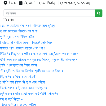
সিলেট
৯ই আগস্ট, ২০২৬ খ্রিস্টাব্দ | ২৫শে শ্রাবণ, ১৪৩৩ বঙ্গাব্দ
শিরোনাম
 দুই ভাইবোনের এক সাথে পানিতে ডুবে মৃ/ত্যু
 বাস চালকের বিরুদ্ধে মা ম লা
্পৃষ্টে প্রাণ গেল সিসিক কর্মীর
রণ হারিয়ে চা বাগানে ট্রাক, যানজটে ভোগান্তি
মাজারে গান, সকালে সড়কে গেল প্রাণ
র্ঘ*টনা*য় নিহ/তদের পরিবার পাবে ৫ লাখ, আহ/তরাও পাবেন সহায়তা
উপি সদস্যকে জড়িয়ে অপপ্রচারের বিরুদ্ধে গ্রামবাসীর মানববন্ধন
ুলাই গণঅভ্যুত্থান দিবস পালন
নৌকাডুবি: ৩ দিন পর নিখোঁজ শ্রমিকের মরদেহ উদ্ধার
ই, দুনিয়া ছাড়িয়া চলে গেছে!’
*র্ঘ*ট*নায় মিলল নি হ ত দের পরিচয়
 সিলেট থেকে বাড়ি ফেরা হলনা সাইফুলের
ষ্ঠান শেষে বাড়ি ফেরা হলনা বাউলশিল্পী পেহেলির
সের সংঘর্ষে নিহত ৯
র মিলে অভিযান, যা পেল পুলিশ