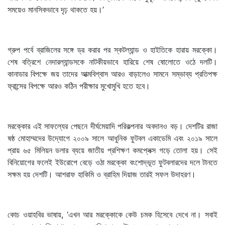
সময়েও মানসিকভাবে দৃঢ় থাকতে হয়।’
গ্রুপ পর্বে ব্রাজিলের সঙ্গে ড্র করার পর স্কটল্যান্ড ও হাইতিকে হারায় মরক্কো।
শেষ বত্রিশে নেদারল্যান্ডসকে নাটকীয়ভাবে হারিয়ে শেষ ষোলোতে ওঠে দলটি।
কানাডার বিপক্ষে জয় তাদের আত্মবিশ্বাস আরও বাড়ালেও সামনে সম্ভাব্য প্রতিপক্ষ
ফ্রান্সের বিপক্ষে আরও কঠিন পরীক্ষার মুখোমুখি হতে হবে।
মরক্কোর এই সাফল্যের পেছনে দীর্ঘমেয়াদি পরিকল্পনার অবদানও বড়। দেশটির রাজা
ষষ্ঠ মোহাম্মদের উদ্যোগে ২০০৯ সালে আধুনিক ফুটবল একাডেমি এবং ২০১৯ সালে
প্রায় ৬৫ মিলিয়ন ডলার ব্যয়ে জাতীয় প্রশিক্ষণ কমপ্লেক্স গড়ে তোলা হয়। সেই
বিনিয়োগের ফলেই ইউরোপে বেড়ে ওঠা মরক্কো বংশোদ্ভূত ফুটবলারদের দলে টানতে
সক্ষম হয় দেশটি। আশরাফ হাকিমি ও ব্রাহিম দিয়াজ তারই সফল উদাহরণ।
কোচ ওয়াহবির ভাষায়, ‘এখন আর মরক্কোকে কেউ চমক হিসেবে দেখে না। সবাই