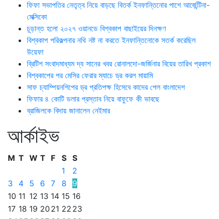
ফিফা সভাপতির নেতৃত্ব নিয়ে বাড়ছে বিতর্ক ইনফান্তিনোর পাশে আর্জেন্টিনা-
মেক্সিকো
চূড়ান্ত হলো ২০২৭ ওয়ানডে বিশ্বকাপ বাছাইয়ের দিনক্ষণ
বিশ্বকাপ পরিকল্পনার নথি নষ্ট না করতে ইনফান্তিনোকে সতর্ক করেছিল
উয়েফা
ব্রিটিশ সংবাদমাধ্যম দ্য সানের খবর রোনালদো-জর্জিনার বিয়ের তারিখ প্রকাশ
বিশ্বকাপের পর মেসির ফেরার ম্যাচে ড্র করল মায়ামি
সাফ চ্যাম্পিয়নশিপের ড্র প্রতিপক্ষ হিসেবে কাদের পেল বাংলাদেশ
ফিফার ৪ কোটি ডলার প্রস্তাব নিয়ে বাফুফে কী ভাবছে
ব্রাজিলকে বিদায় জানালেন নেইমার
আর্কাইভ
M
T
W
T
F
S
S
1
2
3
4
5
6
7
8
9
10
11
12
13
14
15
16
17
18
19
20
21
22
23