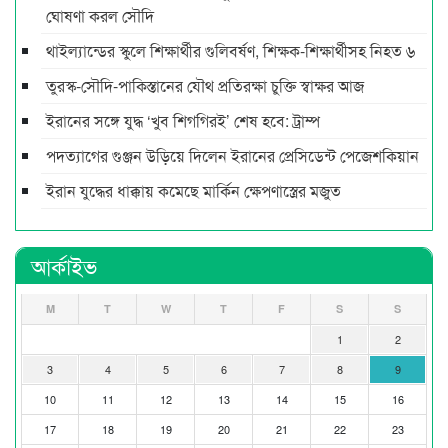
ঘোষণা করল সৌদি
থাইল্যান্ডের স্কুলে শিক্ষার্থীর গুলিবর্ষণ, শিক্ষক-শিক্ষার্থীসহ নিহত ৬
তুরস্ক-সৌদি-পাকিস্তানের যৌথ প্রতিরক্ষা চুক্তি স্বাক্ষর আজ
ইরানের সঙ্গে যুদ্ধ ‘খুব শিগগিরই’ শেষ হবে: ট্রাম্প
পদত্যাগের গুঞ্জন উড়িয়ে দিলেন ইরানের প্রেসিডেন্ট পেজেশকিয়ান
ইরান যুদ্ধের ধাক্কায় কমেছে মার্কিন ক্ষেপণাস্ত্রের মজুত
আর্কাইভ
M
T
W
T
F
S
S
1
2
3
4
5
6
7
8
9
10
11
12
13
14
15
16
17
18
19
20
21
22
23