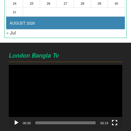
24
25
26
27
28
29
30
31
AUGUST 2026
« Jul
London Bangla Tv
Video
Player
00:00
00:19