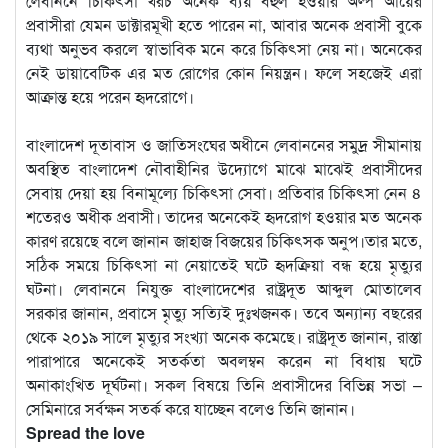
লেবাননে চিকিৎসা খরচ অনেক ব্যয় বহুল হওয়ার অল্প আয়ের
প্রবাসীরা যেমন ডাক্টারমূখী হতে পারেন না, আবার অনেক প্রবাসী বুকে
ব্যথা অনুভব করলে স্বাভাবিক মনে করে চিকিৎসা নেয় না। অনেকের
নেই ডায়াবেটিক এর মত রোগের কোন নিয়ন্ত্রন। ফলে সহজেই এরা
আক্রান্ত হয়ে পরেন হৃদরোগে।
বাংলাদেশ দূতাবাস ও জাতিসংঘের অধীনে লেবাননের সমুদ্র সীমানায়
অবস্থিত বাংলাদেশ নৌবাহীনির উদ্যোগে মাঝে মাঝেই প্রবাসীদের
সেবায় দেয়া হয় বিনামূল্যে চিকিৎসা সেবা। প্রতিবার চিকিৎসা নেন ৪
শতেরও অধীক প্রবাসী। তাদের অনেকেই হৃদরোগ হওয়ার মত অনেক
কারণ রয়েছে বলে জানান জাহাজ বিজয়ের চিকিৎসক অনুপ।তার মতে,
সঠিক সময়ে চিকিৎসা না নেয়াতেই ঘটে হৃদক্রিয়া বন্ধ হয়ে মৃত্যুর
ঘটনা। লেবাননে নিযুক্ত বাংলাদেশের রাষ্ট্রদূত আব্দুল মোতালেব
সরকার জানান, প্রবাসে মৃত্যু সত্যিই দুঃখজনক। তবে অন্যান্য বছরের
থেকে ২০১৯ সালে মৃত্যুর সংখ্যা অনেক কমেছে। রাষ্ট্রদূত জানান, রাস্তা
পারাপারে অনেকেই সতর্কতা অবলম্বন করেন না বিধায় ঘটে
অনাকাংখিত দূর্ঘটনা। সকল বিষয়ে তিনি প্রবাসীদের বিভিন্ন সভা –
সেমিনারে সর্বক্ষন সতর্ক করে যাচ্ছেন বলেও তিনি জানান।
Spread the love