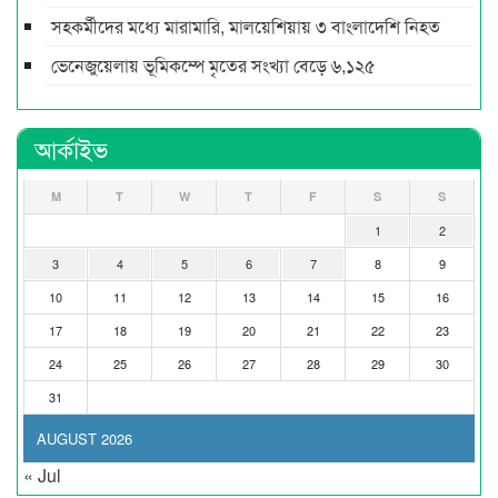
সহকর্মীদের মধ্যে মারামারি, মালয়েশিয়ায় ৩ বাংলাদেশি নিহত
ভেনেজুয়েলায় ভূমিকম্পে মৃতের সংখ্যা বেড়ে ৬,১২৫
আর্কাইভ
M
T
W
T
F
S
S
1
2
3
4
5
6
7
8
9
10
11
12
13
14
15
16
17
18
19
20
21
22
23
24
25
26
27
28
29
30
31
AUGUST 2026
« Jul