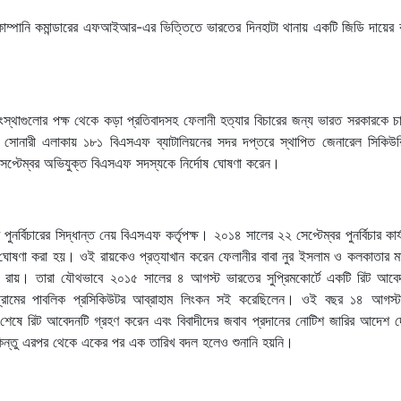
োম্পানি কমান্ডারের এফআইআর-এর ভিত্তিতে ভারতের দিনহাটা থানায় একটি জিডি দায়ের
সংস্থাগুলোর পক্ষ থেকে কড়া প্রতিবাদসহ ফেলানী হত্যার বিচারের জন্য ভারত সরকারকে চ
োনারী এলাকায় ১৮১ বিএসএফ ব্যাটালিয়নের সদর দপ্তরে স্থাপিত জেনারেল সিকিউরি
প্টেম্বর অভিযুক্ত বিএসএফ সদস্যকে নির্দোষ ঘোষণা করেন।
ুনর্বিচারের সিদ্ধান্ত নেয় বিএসএফ কর্তৃপক্ষ। ২০১৪ সালের ২২ সেপ্টেম্বর পুনর্বিচার কার্য
োষণা করা হয়। ওই রায়কেও প্রত্যাখান করেন ফেলানীর বাবা নুর ইসলাম ও কলকাতার মা
িরিটি রায়। তারা যৌথভাবে ২০১৫ সালের ৪ আগস্ট ভারতের সুপ্রিমকোর্টে একটি রিট আবে
িগ্রামের পাবলিক প্রসিকিউটর আব্রাহাম লিংকন সই করেছিলেন। ওই বছর ১৪ আগস্
ুনানি শেষে রিট আবেদনটি গ্রহণ করেন এবং বিবাদীদের জবাব প্রদানের নোটিশ জারির আদেশ
 কিন্তু এরপর থেকে একের পর এক তারিখ বদল হলেও শুনানি হয়নি।