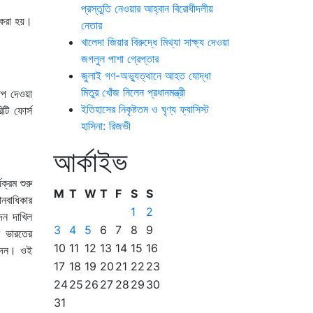
প্রস্তুতি নেওয়ার আহ্বান বিরোধীদলীয়
 করা হয়।
নেতার
খালেদা জিয়ার বিরুদ্ধে মিথ্যা সাক্ষ্য দেওয়া
জগলুল পাশা গ্রেপ্তার
জুলাই গণ-অভ্যুত্থানে আহত যোদ্ধা
মিতুর খোঁজ নিলেন প্রধানমন্ত্রী
াপ দেওয়া
ইতিহাসের নিকৃষ্টতম ও ঘৃণ্য ফ্যাসিস্ট
টি ফোর্স
হাসিনা: রিজভী
আর্কাইভ
ক্রম শুরু
M
T
W
T
F
S
S
নবাধিকার
1
2
দন দাখিল
3
4
5
6
7
8
9
ট ভারতের
10
11
12
13
14
15
16
 দেন। ওই
17
18
19
20
21
22
23
24
25
26
27
28
29
30
31