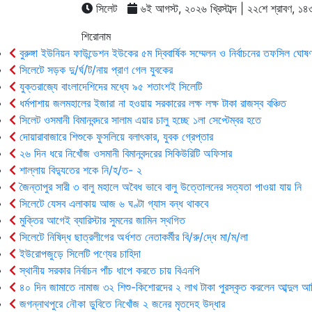
সিলেট
৬ই আগস্ট, ২০২৬ খ্রিস্টাব্দ | ২২শে শ্রাবণ, ১৪৩৩ 
শিরোনাম
বুরুঙ্গা ইউনিয়ন ফাউন্ডেশন ইউকের ৫ম দ্বিবার্ষিক সম্মেলন ও নির্বাচনের তফসিল ঘোষণ
সিলেটে সড়ক দু/র্ঘ/ট/নায় প্রাণ গেল যুবকের
যুক্তরাজ্যে বাংলাদেশিদের মধ্যে ৯৫ শতাংশই সিলেটি
ধর্মপাশায় জলমহালের ইজারা না হওয়ায় সরকারের লক্ষ লক্ষ টাকা রাজস্ব বঞ্চিত
সিলেট ওসমানী বিমানবন্দরে সালাম এয়ার চালু হচ্ছে ১লা সেপ্টেম্বর হতে
দোয়ারাবাজারে শিশুকে ফুসলিয়ে বলাৎকার, যুবক গ্রেপ্তার
২৬ দিন ধরে নিখোঁজ ওসমানী বিমানবন্দরের সিকিউরিটি অফিসার
শাল্লায় বিদ্যুতের শকে নি/হ/ত- ২
জৈন্তাপুর সারী ৩ বালু মহালে অবৈধ ভাবে বালু উত্তোলনের সত্যতা পাওয়া যায় নি
সিলেটে যেসব এলাকায় আজ ৬ ঘণ্টা গ্যাস বন্ধ থাকবে
মুক্তির আগেই ব্যারিস্টার সুমনের জামিন স্থগিত
সিলেটে নিষিদ্ধ ছাত্রলীগের অর্ধশত নেতাকর্মীর বি/রু/দ্ধে মা/ম/লা
ইউরোপজুড়ে সিলেটি পণ্যের চাহিদা
স্থানীয় সরকার নির্বাচন পাঁচ ধাপে করতে চায় বিএনপি
৪০ দিন জামাতে নামাজ ৩২ শিশু-কিশোরদের ২ লাখ টাকা পুরস্কৃত করলেন আব্দুল আ
জগন্নাথপুরে নৌকা ডুবিতে নিখোঁজ ২ জনের মৃতদেহ উদ্ধার