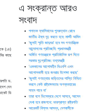
এ সংক্রান্ত আরও
সংবাদ
পলাতক ফ্যাসিবাদের পুনরুত্থান রোধে
জাতীয় ঐক্য দৃঢ় করতে হবে: মাহ্দী আমিন
‘জুলাই স্মৃতি জাদুঘর’ হবে সব গণতান্ত্রিক
আন্দোলনের প্রতিচ্ছবি: প্রধানমন্ত্রী
ীকে (১৪)
অর্জিত গণতন্ত্রকে প্রাতিষ্ঠানিক রূপ দিতে
বির কাছে
সরকার দৃঢ়প্রতিজ্ঞ: তথ্যমন্ত্রী
‘এককালের আপোষহীন বিএনপি এখন
আপোসকামী হয়ে জনরায় উপেক্ষা করছে’
‘জুলাই গণহত্যায় জড়িতদের শাস্তি নিশ্চিত
চারপতি ড.
করলে কেউ রাষ্ট্রক্ষমতার অপব্যবহারের
আদেশ দেন
সাহস পাবে না’
ভোকেট ডি
তারা বলে ডিসেম্বরে দেশে আসবে, আসেন
দেখা হবে রাজপথে: ভারপ্রাপ্ত রাষ্ট্রপতি
আরেকটি বিপ্লব আসন্ন, দেশবাসীকে