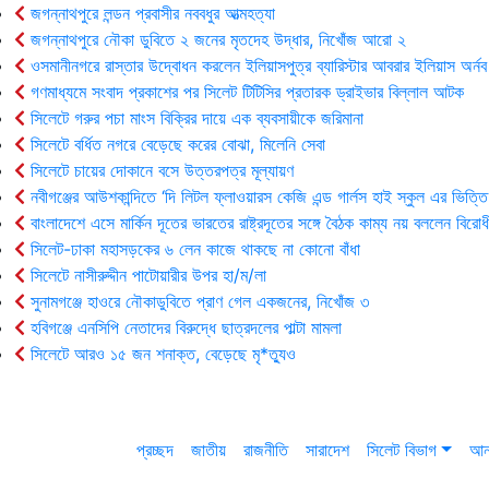
জগন্নাথপুরে লন্ডন প্রবাসীর নববধুর আত্মহত্যা
জগন্নাথপুরে নৌকা ডুবিতে ২ জনের মৃতদেহ উদ্ধার, নিখোঁজ আরো ২
ওসমানীনগরে রাস্তার উদ্বোধন করলেন ইলিয়াসপুত্র ব্যারিস্টার আবরার ইলিয়াস অর্নব
গণমাধ্যমে সংবাদ প্রকাশের পর সিলেট টিটিসির প্রতারক ড্রাইভার বিল্লাল আটক
সিলেটে গরুর পচা মাংস বিক্রির দায়ে এক ব্যবসায়ীকে জরিমানা
সিলেটে বর্ধিত নগরে বেড়েছে করের বোঝা, মিলেনি সেবা
সিলেটে চায়ের দোকানে বসে উত্তরপত্র মূল্যায়ণ
নবীগঞ্জের আউশকান্দিতে ‘দি লিটল ফ্লাওয়ারস কেজি এন্ড গার্লস হাই স্কুল এর ভিত্তি
বাংলাদেশে এসে মার্কিন দূতের ভারতের রাষ্ট্রদূতের সঙ্গে বৈঠক কাম্য নয় বললেন বিরোধ
সিলেট-ঢাকা মহাসড়কের ৬ লেন কাজে থাকছে না কোনো বাঁধা
সিলেটে নাসীরুদ্দীন পাটোয়ারীর উপর হা/ম/লা
সুনামগঞ্জে হাওরে নৌকাডুবিতে প্রাণ গেল একজনের, নিখোঁজ ৩
হবিগঞ্জে এনসিপি নেতাদের বিরুদ্ধে ছাত্রদলের পাল্টা মামলা
সিলেটে আরও ১৫ জন শনাক্ত, বেড়েছে মৃ*ত্যুও
প্রচ্ছদ
জাতীয়
রাজনীতি
সারাদেশ
সিলেট বিভাগ
আন্