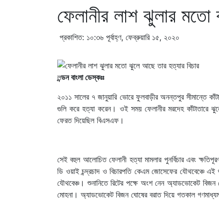
ফেলানীর লাশ ঝুলার মতো 
প্রকাশিত: ১০:৩৬ পূর্বাহ্ণ, ফেব্রুয়ারি ১৫, ২০২০
ল
ন্ডন বাংলা ডেস্কঃঃ
২০১১ সালের ৭ জানুয়ারি ভোরে ফুলবাড়ীর অনন্তপুর সীমান্তে ক
গুলি করে হত্যা করেন। ওই সময় ফেলানীর মরদেহ কাঁটাতারে ঝু
ফেরত দিয়েছিল বিএসএফ।
সেই বহুল আলোচিত ফেলানী হত্যা মামলার পুনর্বিচার এবং ক্ষতিপূর
ডি ওয়াই চন্দ্রচাদ ও বিচারপতি কেএম জোসেফের যৌথবেঞ্চে এই শু
যৌথবেঞ্চ। শুনানিতে রিটের পক্ষে অংশ নেন অ্যাডভোকেট বিজ
মোহনা। অ্যাডভোকেট বিজন ঘোষের বরাত দিয়ে গতকাল গণমাধ্যমক