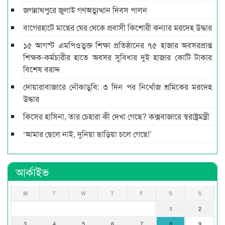
জগন্নাথপুরে জুলাই গণঅভ্যুত্থান দিবস পালন
বাগেরহাটে মাছের ঘের থেকে প্রবাসী কিশোরী কন্যার মরদেহ উদ্ধার
১৫ আগস্ট এমপিওভুক্ত শিক্ষা প্রতিষ্ঠানের ৭৫ হাজার অবসরপ্রাপ্ত
শিক্ষক-কর্মচারীর হাতে অবসর সুবিধার দুই হাজার কোটি টাকার
বিশেষ বরাদ্দ
দোয়ারাবাজারে নৌকাডুবি: ৩ দিন পর নিখোঁজ শ্রমিকের মরদেহ
উদ্ধার
কিসের হাসিনা, তার চেহারা কী দেখা গেছে? কক্সবাজারে স্বরাষ্ট্রমন্ত্রী
‘আমার ছেলে নাই, দুনিয়া ছাড়িয়া চলে গেছে!’
আর্কাইভ
M
T
W
T
F
S
S
1
2
3
4
5
6
7
8
9