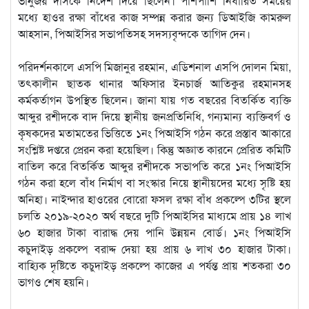
ভানুজয় দাসকে নির্দেশ দিয়ে ছিলেন। পাশপাশি নির্ধারিত সময়ের
মধ্যে হাওর রক্ষা বাঁধের কাজ সম্পন্ন করার জন্য ডিআইজি কামরুল
আহসান, পিআইসির সভাপতিসহ সদস্যবৃন্দকে তাগিদ দেন।
পরিদর্শনকালে এসপি মিজানুর রহমান, এডিশনাল এসপি দোলন মিয়া,
তৎকালীন ছাতক থানার অফিসার ইনচার্জ আতিকুর রহমানসহ
কর্মকর্তাগন উপস্থিত ছিলেন। জানা যায় গত বছরের বিতর্কিত ব্যক্তি
আব্দুর রশীদকে বাদ দিয়ে স্থানীয় জনপ্রতিনিধি, গন্যমান্য ব্যক্তিবর্গ ও
কৃষকদের মতামতের ভিত্তিতে ১নং পিআইসি গঠন করে প্রস্তাব আকারে
সংশ্লিষ্ট দপ্তরে প্রেরন করা হয়েছিল। কিন্তু অজ্ঞাত কারনে প্রেরিত কমিটি
বাতিল করে বিতর্কিত আব্দুর রশীদকে সভাপতি করে ১নং পিআইসি
গঠন করা হলে বাঁধ নির্মাণ বা সংস্কার নিয়ে স্থানীয়দের মধ্যে সৃষ্টি হয়
অনিহা। নাইন্দার হাওরের বোরো ফসল রক্ষা বাঁধ প্রকল্পে ৩টির স্থলে
চলতি ২০১৯-২০২০ অর্থ বছরে দুটি পিআইসির মাধ্যমে প্রায় ১৪ লাখ
৬০ হাজার টাকা বারাদ্ধ দেয় পানি উন্নয়ন বোর্ড। ১নং পিআইসি
কচুদাইড় প্রকল্পে বরাদ্দ দেয়া হয় প্রায় ৬ লাখ ৩০ হাজার টাকা।
বাহ্যিক দৃষ্টিতে কচুদাইড় প্রকল্পে কাজের এ পর্যন্ত প্রায় শতকরা ৩০
ভাগও শেষ হয়নি।