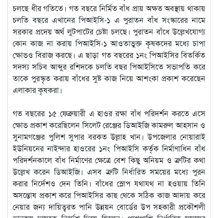
চলছে ধীর গতিতে। গত বছরে নির্মিত বাঁধ প্রায় অক্ষত অবস্থায় থাকায়
চলতি বছরে এখানের পিআইসি-১ এ পুরাতন বাঁধ সংস্কারের নামে
সরকার প্রদেয় অর্থ লুটপাটের চেষ্টা চলছে। পুরাতন বাঁধে উল্লেখযোগ্য
কোন কাজ না করায় পিআইসি-১ আওতাভুক্ত কৃষকদের মধ্যে চাপা
ক্ষোভও বিরাজ করছে। এ ছাড়া গত বছরের ১নং পিআইসির বিতর্কিত
সদস্য সচিব আব্দুর রশিদকে চলতি বছর পিআইসিতে সভাপতি করে
তাকে পুরস্কৃত করায় বাঁধের সুষ্ট কাজ নিয়ে আশংকা প্রকাশ করেছেন
এলাকার কৃষকরা।
গত বছরের ১৫ ফেব্রুয়ারী এ হাওর রক্ষা বাঁধ পরিদর্শন করতে এসে
ক্ষোভ প্রকাশ করেছিলেন সিলেট রেঞ্জের ডিআইজি কামরুল আহসান ও
সুনামগঞ্জের পুলিশ সুপার বরকত উল্লাহ খান। উপজেলার নোয়ারাই
ইউনিয়নের নাইন্দার হাওরের ১নং পিআইসি কর্তৃক নির্মাণাধিন বাঁধ
পরিদর্শনকালে বাঁধ নির্মাণের ক্ষেত্রে বেশ কিছু অনিয়ম ও ত্রুটির কথা
উল্লেখ করেন ডিআইজি। এসব ত্রুটি নির্ধারিত সময়ের মধ্যে পুরন
করার নির্দেশও দেন তিনি। বাঁধের স্লোপ যথাযথ না হওয়ায় তিনি
অসন্তোষ প্রকাশ করে পিআইসির কাছ থেকে সঠিক কাজ আদায় করে
নেয়ার জন্য দায়িত্বরত পানি উন্নয়ন বোর্ডের উপ সহকারী প্রকৌশলী