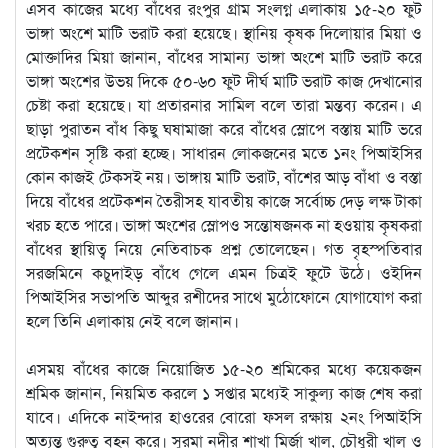
এসব কাজের মধ্যে বাঁধের রংপুর গ্রাম সংলগ্ন এলাকায় ১৫-২০ ফুট
ভাঙ্গা অংশে মাটি ভরাট করা হয়েছে। স্থানিয় কৃষক দিলোয়ার মিয়া ও
মোক্তাদির মিয়া জানান, বাঁধের সামান্য ভাঙ্গা অংশে মাটি ভরাট করে
ভাঙ্গা অংশের উভয় দিকে ৫০-৬০ ফুট দীর্ঘ মাটি ভরাট কাজ দেখানোর
চেষ্টা করা হয়েছে। যা প্রতারনার সামিল বলে তারা মন্তব্য করেন। এ
ছাড়া পুরাতন বাঁধ কিছু ঘষামাজা করে বাঁধের স্লোপে বস্তায় মাটি ভরে
প্রটেকশন সৃষ্টি করা হচ্ছে। সাধারন লোকজনের মতে ১নং পিআইসির
কোন কাজই টেকসই নয়। ভাঙ্গায় মাটি ভরাট, বাঁশের আড় বাঁধা ও বস্তা
দিয়ে বাঁধের প্রটেকশন তৈরীসহ যাবতীয় কাজে সর্বোচ্চ দেড় লক্ষ টাকা
খরচ হতে পারে। ভাঙ্গা অংশের স্লোপও সন্তোষজনক না হওয়ায় কৃষকরা
বাঁধের স্থায়িত্ব নিয়ে নেতিবাচক প্রশ্ন তোলেছেন। গত বৃহস্পতিবার
সরজমিনে কচুদাইড় বাঁধে গেলে এমন চিত্রই ফুটে উঠে। ওইদিন
পিআইসির সভাপতি আব্দুর রশীদের সাথে মুঠোফোনে যোগাযোগ করা
হলে তিনি এলাকায় নেই বলে জানান।
এসময় বাঁধের কাজে নিয়োজিত ১৫-২০ শ্রমিকের মধ্যে কয়েকজন
শ্রমিক জানান, নিয়মিত করলে ১ সপ্তার মধ্যেই সাকুল্য কাজ শেষ করা
যাবে। এদিকে নাইন্দার হাওরের বোরো ফসল রক্ষায় ২নং পিআইসি
অত্যন্ত গুরুত্ব বহন করে। সুরমা নদীর শাখা মির্জা খাল, চৌধুরী খাল ও