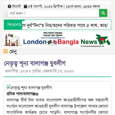
সিলেট
৮ই আগস্ট, ২০২৬ খ্রিস্টাব্দ | ২৪শে শ্রাবণ, ১৪৩৩ বঙ্গাব্দ
সিলেটে বাস দুর্ঘ*টনা*য় নিহ/তদের পরিবার পাবে ৫ লাখ, আহ/তরাও
শিরোনাম
জৈন্তাপুর সারী ৩ বালু মহালে অবৈধ ভাবে বালু উত্তোলনের সত্যতা পা
মেনু
নেতৃত্ব শূন্য বালাগঞ্জ যুবলীগ
প্রকাশিত: ১০:৪৭ পূর্বাহ্ণ, ফেব্রুয়ারি ১৭, ২০২০
রনিক পাল/বালাগঞ্জঃঃ
বালাগঞ্জ দীর্ঘ দিন যাবত বাংলাদেশ আওয়ামীলীগের অঙ্গ সহযোগী
সংগঠন বাংলাদেশ আওয়ামী যুবলীগ বালাগঞ্জ উপজেলা শাখার কোনো
সাংগঠনিক কার্যক্রম চোখে পড়েনি। বালাগঞ্জে সংগঠনটির কোনো