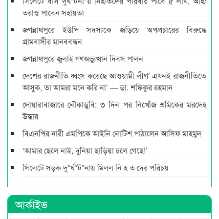
সিলেটে বাস দুর্ঘ*টনা*য় নিহ/তদের পরিবার পাবে ৫ লাখ, আহ/
তরাও পাবেন সহায়তা
জগন্নাথপুরে ইউপি সদস্যকে জড়িয়ে অপপ্রচারের বিরুদ্ধে
গ্রামবাসীর মানববন্ধন
জগন্নাথপুরে জুলাই গণঅভ্যুত্থান দিবস পালন
দেশের রাজনীতি ধ্বংস করেছে আওয়ামী লীগ’ এখনই রাজনীতিতে
আসুক, তা আমরা মনে করি না’ — ডা. শফিকুর রহমান
দোয়ারাবাজারে নৌকাডুবি: ৩ দিন পর নিখোঁজ শ্রমিকের মরদেহ
উদ্ধার
বিএনপির নারী এমপিকে আইনি নোটিশ পাঠালেন আসিফ মাহমুদ
‘আমার ছেলে নাই, দুনিয়া ছাড়িয়া চলে গেছে!’
সিলেটে সড়ক দু*র্ঘ*ট*নায় মিলল নি হ ত দের পরিচয়
আর্কাইভ