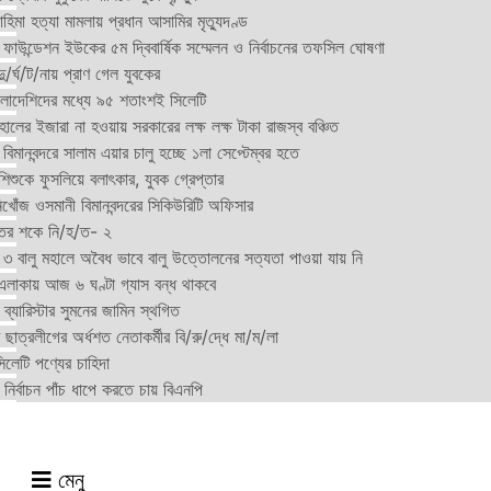
হিমা হত্যা মামলায় প্রধান আসামির মৃত্যুদণ্ড
়ন ফাউন্ডেশন ইউকের ৫ম দ্বিবার্ষিক সম্মেলন ও নির্বাচনের তফসিল ঘোষণা
র্ঘ/ট/নায় প্রাণ গেল যুবকের
াংলাদেশিদের মধ্যে ৯৫ শতাংশই সিলেটি
ালের ইজারা না হওয়ায় সরকারের লক্ষ লক্ষ টাকা রাজস্ব বঞ্চিত
িমানবন্দরে সালাম এয়ার চালু হচ্ছে ১লা সেপ্টেম্বর হতে
িশুকে ফুসলিয়ে বলাৎকার, যুবক গ্রেপ্তার
খোঁজ ওসমানী বিমানবন্দরের সিকিউরিটি অফিসার
ুতের শকে নি/হ/ত- ২
ী ৩ বালু মহালে অবৈধ ভাবে বালু উত্তোলনের সত্যতা পাওয়া যায় নি
লাকায় আজ ৬ ঘণ্টা গ্যাস বন্ধ থাকবে
্যারিস্টার সুমনের জামিন স্থগিত
 ছাত্রলীগের অর্ধশত নেতাকর্মীর বি/রু/দ্ধে মা/ম/লা
েটি পণ্যের চাহিদা
নির্বাচন পাঁচ ধাপে করতে চায় বিএনপি
মেনু