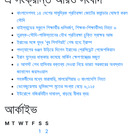
বাংলাদেশসহ ১৪ দেশের সামুদ্রিক প্রতিরক্ষা জোটের কমান্ডার ঘোষণা করল
সৌদি
থাইল্যান্ডের স্কুলে শিক্ষার্থীর গুলিবর্ষণ, শিক্ষক-শিক্ষার্থীসহ নিহত ৬
তুরস্ক-সৌদি-পাকিস্তানের যৌথ প্রতিরক্ষা চুক্তি স্বাক্ষর আজ
ইরানের সঙ্গে যুদ্ধ ‘খুব শিগগিরই’ শেষ হবে: ট্রাম্প
পদত্যাগের গুঞ্জন উড়িয়ে দিলেন ইরানের প্রেসিডেন্ট পেজেশকিয়ান
ইরান যুদ্ধের ধাক্কায় কমেছে মার্কিন ক্ষেপণাস্ত্রের মজুত
৫ আগস্ট শেখ হাসিনার বক্তব্য দেওয়া নিয়ে ভারত সরকারের অবস্থান
জানালেন জয়সওয়াল
সহকর্মীদের মধ্যে মারামারি, মালয়েশিয়ায় ৩ বাংলাদেশি নিহত
ভেনেজুয়েলায় ভূমিকম্পে মৃতের সংখ্যা বেড়ে ৬,১২৫
ইউরোপে নজিরবিহীন দাবানল, বাড়ছে বীমার ব্যয়
আর্কাইভ
M
T
W
T
F
S
S
1
2