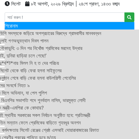
সিলেট
৮ই আগস্ট, ২০২৬ খ্রিস্টাব্দ | ২৪শে শ্রাবণ, ১৪৩৩ বঙ্গাব্দ
শিরোনাম
উপি সদস্যকে জড়িয়ে অপপ্রচারের বিরুদ্ধে গ্রামবাসীর মানববন্ধন
ুলাই গণঅভ্যুত্থান দিবস পালন
নৌকাডুবি: ৩ দিন পর নিখোঁজ শ্রমিকের মরদেহ উদ্ধার
ই, দুনিয়া ছাড়িয়া চলে গেছে!’
*র্ঘ*ট*নায় মিলল নি হ ত দের পরিচয়
 সিলেট থেকে বাড়ি ফেরা হলনা সাইফুলের
ষ্ঠান শেষে বাড়ি ফেরা হলনা বাউলশিল্পী পেহেলির
সের সংঘর্ষে নিহত ৯
র মিলে অভিযান, যা পেল পুলিশ
বিএনপির সভাপতি পদে পুনর্বহাল নাসিম, ভারমুক্ত লোদী
 মন্ত্রী-এমপিরা কে কোথায়?
 স্থানীয় সরকারের সকল নির্বাচন অনুষ্ঠিত হবে: প্রতিমন্ত্রী
তিন সন্তান ফেলে প্রেমিকের বাড়িতে গৃহবধূর অনশন
্মদক্ষতায় সিলেট রেঞ্জের শ্রেষ্ঠ এসআই দোয়ারাবাজারের রিফাত
 শ্রেণীর পুকুরের পানিতে ডুবে মৃ/ত্যু