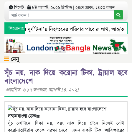
সিলেট
৮ই আগস্ট, ২০২৬ খ্রিস্টাব্দ | ২৪শে শ্রাবণ, ১৪৩৩ বঙ্গাব্দ
িলেটে বাস দুর্ঘ*টনা*য় নিহ/তদের পরিবার পাবে ৫ লাখ, আহ/তরাও 
শিরোনাম
ৈন্তাপুর সারী ৩ বালু মহালে অবৈধ ভাবে বালু উত্তোলনের সত্যতা পাওয়
মেনু
সূঁচ নয়, নাক দিয়ে করোনা টিকা, ট্রায়াল হবে
বাংলাদেশে
প্রকাশিত: ৬:১৭ অপরাহ্ণ, আগস্ট ১৪, ২০২১
লন্ডনবাংলা ডেস্কঃঃ
সূঁচ ফোটানো টিকা নয়, বরং নাক দিয়ে টেনে নিলেই সেটা
করোনাভাইরাস থেকে সুরক্ষা দেবে। এমন একটি টিকা আবিষ্কারের