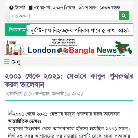
সিলেট
৮ই আগস্ট, ২০২৬ খ্রিস্টাব্দ | ২৪শে শ্রাবণ, ১৪৩৩ বঙ্গাব্দ
সিলেটে বাস দুর্ঘ*টনা*য় নিহ/তদের পরিবার পাবে ৫ লাখ, আহ/তরাও 
শিরোনাম
জৈন্তাপুর সারী ৩ বালু মহালে অবৈধ ভাবে বালু উত্তোলনের সত্যতা পাও
মেনু
২০০১ থেকে ২০২১: যেভাবে কাবুল পুনরুদ্ধার
করল তালেবান
প্রকাশিত: ৪:১০ অপরাহ্ণ, আগস্ট ১৬, ২০২১
আন্তর্জাতিক ডেস্কঃঃ
কাবুলের সিংহাসন থেকে তালেবানকে হটানো হয়েছিল ২০০১ সালে।
দীর্ঘ ২০ বছর আগ্রাসনের পর যুক্তরাষ্ট্র দেশটি থেকে সেনা প্রত্যাহার