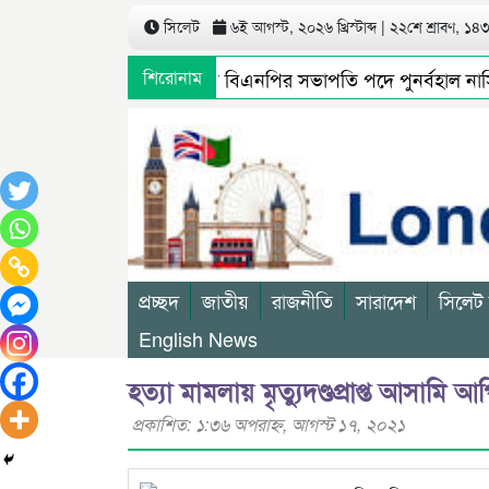
সিলেট
৬ই আগস্ট, ২০২৬ খ্রিস্টাব্দ | ২২শে শ্রাবণ, ১৪৩৩
সিলেট মহানগর বিএনপির সভাপতি পদে পুনর্বহাল নাসিম, 
শিরোনাম
প্রচ্ছদ
জাতীয়
রাজনীতি
সারাদেশ
সিলেট
English News
হত্যা মামলায় মৃত্যুদণ্ডপ্রাপ্ত আসামি
প্রকাশিত: ১:৩৬ অপরাহ্ণ, আগস্ট ১৭, ২০২১