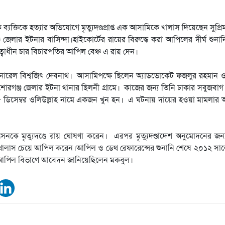
্তিকে হত্যার অভিযোগে মৃত্যুদণ্ডপ্রাপ্ত এক আসামিকে খালাস দিয়েছেন সুপ্রিম
েলার ইটনার বাসিন্দা।হাইকোর্টের রায়ের বিরুদ্ধে করা আপিলের দীর্ঘ শুনা
ত্বাধীন চার বিচারপতির আপিল বেঞ্চ এ রায় দেন।
নি জেনারেল বিশ্বজিৎ দেবনাথ। আসামিপক্ষে ছিলেন অ্যাডভোকেট ফজলুর রহমান ও
োরগঞ্জ জেলার ইটনা থানার ছিলনী গ্রামে। কাজের জন্য তিনি ঢাকার সবুজবাগ
ডিসেম্বর ওলিউল্লাহ নামে একজন খুন হন। এ ঘটনায় দায়ের হওয়া মামলার 
োসেনকে মৃত্যুদণ্ডে রায় ঘোষণা করেন। এরপর মৃত্যুদণ্ডাদেশ অনুমোদনের জন
 খালাস চেয়ে আপিল করেন।আপিল ও ডেথ রেফারেন্সের শুনানি শেষে ২০১২ সা
দ্ধে আপিল বিভাগে আবেদন জানিয়েছিলেন মকবুল।