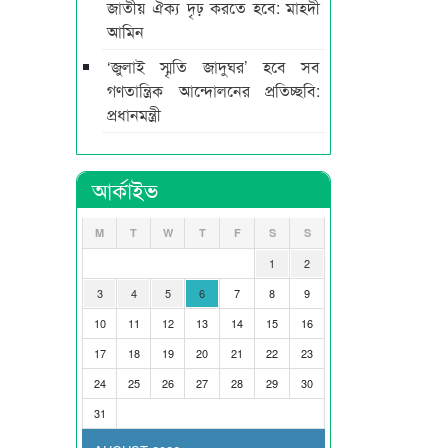
জাতীয় ঐক্য দৃঢ় করতে হবে: মাহ্দী
আমিন
‘জুলাই স্মৃতি জাদুঘর’ হবে সব
গণতান্ত্রিক আন্দোলনের প্রতিচ্ছবি:
প্রধানমন্ত্রী
আর্কাইভ
M
T
W
T
F
S
S
1
2
3
4
5
6
7
8
9
10
11
12
13
14
15
16
17
18
19
20
21
22
23
24
25
26
27
28
29
30
31