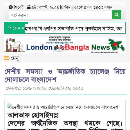
সিলেট
৬ই আগস্ট, ২০২৬ খ্রিস্টাব্দ | ২২শে শ্রাবণ, ১৪৩৩ বঙ্গাব্দ
সিলেট মহানগর বিএনপির সভাপতি পদে পুনর্বহাল নাসিম, ভারমুক্ত ল
শিরোনাম
গণমাধ্যমে সংবাদ প্রকাশের পর সিলেট টিটিসির প্রতারক ড্রাইভার বিল্
মেনু
দেশীয় সমস্যা ও আন্তর্জাতিক চ্যালেঞ্জ নিয়ে
দোলাচলে বাংলাদেশ
প্রকাশিত: ১:৪৮ অপরাহ্ণ, ফেব্রুয়ারি ২৯, ২০২০
আলতাফ হোসাইনঃঃ
দেশের অর্থনৈতিক অবস্থা থমকে গেছে।