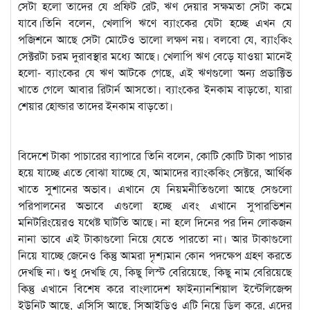
সেটা হলো তাদের যে প্রফিট রেট, ঋণ দেয়ার সক্ষমতা সেটা কমে
যাবে।তিনি বলেন, খেলাপি ঋণে ব্যাংকের যেটা হচ্ছে এখন যে
পজিশনে আছে সেটা মোটেও ভালো লক্ষণ নয়। বলবো যে, ব্যাংকিং
সেক্টরটা চরম দুরাবস্থার মধ্যে আছে। খেলাপি ঋণ বেড়ে যাওয়া মানেই
হলো- ব্যাংকের যে ঋণ আটকে গেছে, এই ঋণগুলো অন্য প্রডাক্টিভ
খাতে গেলে আবার রিটার্ন আসতো। ব্যাংকের ইনকাম বাড়তো, যারা
শেয়ার হোল্ডার তাদের ইনকাম বাড়তো।
বিদেশে টাকা পাচারের ব্যাপারে তিনি বলেন, কোটি কোটি টাকা পাচার
হয়ে যাচ্ছে এতে বোঝা যাচ্ছে যে, আমাদের ব্যাংককিং সেক্টরে, আর্থিক
খাতে সুশানের অভাব। এখানে যে নিয়মনীতিগুলো আছে সেগুলো
পরিপালনের অভাবে এগুলো হচ্ছে এবং এখানে সুপারভিশন
মনিটরিংয়েরও যথেষ্ট ঘাটতি আছে। না হলে দিনের পর দিন লোকজন
নানা ভাবে এই টাকাগুলো নিয়ে যেতে পারতো না। আর টাকাগুলো
নিয়ে যাচ্ছে জেনেও কিন্তু আমরা দৃশ্যমান কোন পদক্ষেপ গ্রহণ করতে
দেখছি না। শুধু দেখছি যে, কিছু লিস্ট বেরিয়েছে, কিছু নাম বেরিয়েছে
কিন্তু এখানে বিশেষ করে বাংলাদেশ ফাইন্যানশিয়াল ইন্টেলিজেন্স
ইউনিট আছে, এসিসি আছে, সিআইডিও এটি নিয়ে ডিল করে, এদের