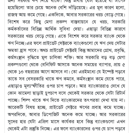
জন্য সরকার ঋণ নিয়ে থাকে। কিন্তু এবার যেটা হয়েছে যা টার্গেট
হয়েছিলো তার চেয়ে অনেক বেশি দাঁড়িয়েছে। এর মূল কারণ হলো,
রাজস্ব আয় কমে গেছে। একদিকে, আবার সরকারের খরচ বেড়ে গেছে।
বিশেষ করে কিছু মেগা প্রকল্প বাস্তবায়নে যে খরচ, সরকারি
কর্মকর্তাদের বিভিন্ন আর্থিক সুবিধা দেয়া। এছাড়া বিভিন্ন কারণে
সরকারের খরচ বেড়ে গেছে। এতে বিশেষ করে সরকার ব্যাংক থেকে
ঋণ নিচ্ছে।এর ফলে প্রাইভেট সেক্টরকে ব্যাংকগুলো যে ঋণ দেয় সেটার
ক্ষমতা হ্রাস পাবে। অথচ প্রাইভেট সেক্টরই কিন্তু আমাদের গ্রোথ, প্রবৃদ্ধি,
কর্মসংস্থান বৃদ্ধিতে মূল চালিকা শক্তি। আর সরকারি বড় বড় মেগা
প্রকল্পগুলো থেকে বেনিফিট আসতে অনেক সময়ের ব্যাপার, প্রায় ৫
থেকে ১০ বছররের আগে আসবে না। তো এরইমধ্যে যে ইম্পেক্ট পড়বে
তাতে সব বেসরকারি খাতে ঋণ কমবে, কর্মসংস্থান কমে যেতে পারে,
এছাড়াও মূল্যস্ফীতির ওপর চাপ পড়বে। আর ব্যাংকাররাও দেখে যে
কোন ঝামেলা ছাড়াই চুপচাপ বসে থেকেই সরকার থেকে সেটা রিটার্ন
পাচ্ছে। শিল্প খাতে ঋণ দিতে ব্যাংকারদের তৎপরতা দেখা যায় না।
আরেকটি বিষয় হচ্ছে, প্রাইভেট সেক্টরে ঋণের প্রবাহ কমে যাচ্ছে।
অপরদিকে, আবার ডিপোজিট অনেক কমে যাচ্ছে। আর সরকারের
সুদের হার যেটা এপ্রিল মাসে কার্যকর হবে কিন্তু ব্যাংকগুলো এখন
থেকেই এটা প্রস্তুতি নিচ্ছে। এর ফলে ব্যাংকারদের ওপর যে চাপ পড়বে