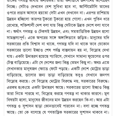
তাদের গণতন্ত্র আবার অন্যরকম। তারা অন্যভাবে জনগনের অংশগ্রহণ
নিচ্ছে। সেটাও দেখবেন বেশ সুবিধা হবে না, আল্টিমেটলি তাদের
ওপরে প্রভাব আসবে হয়তো সেটা এখন দেখবেন না। এরপর রাশিয়ায়
উন্নয়ন হচ্ছিলো তারপর টুকরো টুকরো হয়ে গেলো। এখন পুতিন ধরে
রেখেছে, শক্তিশালী দেশ বলা যায় কিন্তু সেটাকে উন্নত দেশে বলা যাবে
না। অর্থাৎ গণতন্ত্র ও টেকসই উন্নয়ন, এবং সমতাভিত্তিক উন্নয়ন হলো
সামঞ্জস্যপূর্ণ। একে অপরের সঙ্গে অঙ্গাঙ্গিভাবে জড়িত। মানুষের যদি
সরকারের প্রতি বিশ্বাস না থাকে, গণতন্ত্র যদি না থাকে তবে যেকোন
সরকারের ভালো ইচ্ছাও শেষ পর্যন্ত বাস্তবায়ন হয় না, বিদ্রোহ দেখা
যায়। একটা উদাহরণ হয়েছে প্যারিসে, সেখানে সামান্য ফুয়েলের ওপর
টেক্স বাড়িয়েছে। এটা সে দেশের জন্য কিন্তু তেমন কিছু না। অথচ এতে
সেখানকার মানুষজন ক্ষোভে ফেটে পড়ছে। একটি দেশে মেট্রোর ভাড়া
বাড়িয়েছে, ভালোর জন্য ভাড়া বাড়িয়েছে তবুও সেখানে জনগণ
বিদ্রোহ করছে। সে বিদ্রোহ মেট্রোর বিরুদ্ধে নয়, সরকারের বিরুদ্ধে।
এরকম হংকংয়ে একটা উদাহরণ আছে। সরকারের ভালো ইচ্ছাও কিন্তু
তারা নিতে পারছে না, বিদ্রোহ করছে গণতন্ত্র না থাকার কারণে। মূল
বিষয়টা হলো, মানুষের জীবনের মান উন্নয়ন করছেন কি-না। আর এটা
গণতন্ত্র ও সুশাসন ছাড়া কোনভাবেই পারবেন না। বলা হচ্ছে গণতন্ত্র
আছে। তো কে বলেছে যে গণতান্ত্রিক সরকারের সুশাসন থাকবে না।