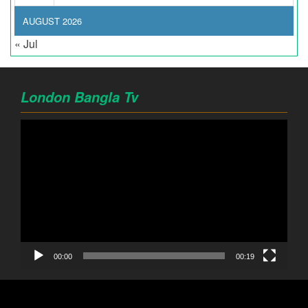
AUGUST 2026
« Jul
London Bangla Tv
Video
Player
00:00
00:19