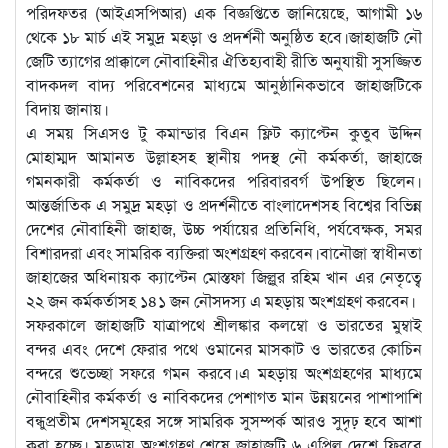
পরিদফতর (আইএসপিআর) এক বিজ্ঞপ্তিতে জানিয়েছে, আগামী ১৬
থেকে ১৮ মার্চ এই সমুদ্র মহড়া ও প্রদর্শনী অনুষ্ঠিত হবে।জাহাজটি নৌ
জেটি ত্যাগের প্রাক্কালে নৌবাহিনীর ঐতিহ্যবাহী রীতি অনুযায়ী সুসজ্জিত
বাদকদল বাদ্য পরিবেশনের মাধ্যমে আনুষ্ঠানিকভাবে জাহাজটিকে
বিদায় জানায়।
এ সময় সিএসও টু কমান্ডার বিএন ফ্লিট ক্যাপ্টেন কুতুব উদ্দিন
মোহাম্মদ আমানত উল্লাহ্সহ স্থানীয় পদস্থ নৌ কর্মকর্তা, জাহাজে
গমনকারী কর্মকর্তা ও নাবিকদের পরিবারবর্গ উপস্থিত ছিলেন।
আন্তর্জাতিক এ সমুদ্র মহড়া ও প্রদর্শনীতে বাংলাদেশসহ বিশ্বের বিভিন্ন
দেশের নৌবাহিনী জাহাজ, উচ্চ পর্যায়ের প্রতিনিধি, পর্যবেক্ষক, সমর
বিশারদরা এবং সামরিক ব্যক্তিরা অংশগ্রহণ করবেন।বানৌজা স্বাধীনতা
জাহাজের অধিনায়ক ক্যাপ্টেন মোস্তফা জিল্লুর রহিম খান এর নেতৃত্বে
২২ জন কর্মকর্তাসহ ১৪১ জন নৌসদস্য এ মহড়ায় অংশগ্রহণ করবেন।
সফরকালে জাহাজটি যাত্রাপথে শ্রীলঙ্কার কলম্বো ও ভারতের মুম্বাই
বন্দর এবং দেশে ফেরার পথে ওমানের মাসকাট ও ভারতের কোচিন
বন্দরে শুভেচ্ছা সফরে গমন করবে।এ মহড়ায় অংশগ্রহণের মাধ্যমে
নৌবাহিনীর কর্মকর্তা ও নাবিকদের পেশাগত মান উন্নয়নের পাশাপাশি
বন্ধুপ্রতীম দেশসমূহের সঙ্গে সামরিক সুসম্পর্ক আরও সুদৃঢ় হবে আশা
করা হচ্ছে। মহড়ায় অংশগ্রহণ শেষে জাহাজটি ৬ এপ্রিল দেশে ফিরবে