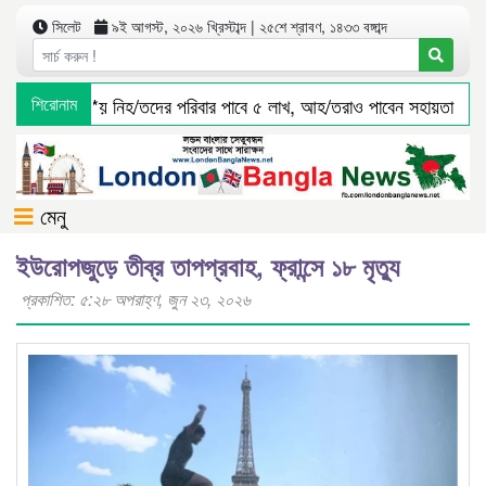
সিলেট
৯ই আগস্ট, ২০২৬ খ্রিস্টাব্দ | ২৫শে শ্রাবণ, ১৪৩৩ বঙ্গাব্দ
বাস দুর্ঘ*টনা*য় নিহ/তদের পরিবার পাবে ৫ লাখ, আহ/তরাও পাবেন সহায়তা
শিরোনাম
মেনু
ইউরোপজুড়ে তীব্র তাপপ্রবাহ, ফ্রান্সে ১৮ মৃত্যু
প্রকাশিত: ৫:২৮ অপরাহ্ণ, জুন ২৩, ২০২৬