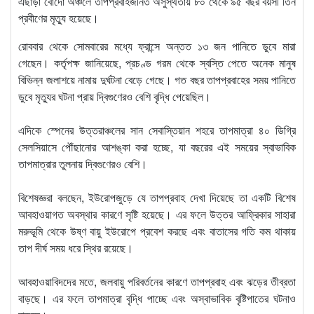
এছাড়া বোর্দো অঞ্চলে তাপপ্রবাহজনিত অসুস্থতায় ৮০ থেকে ৯৫ বছর বয়সী তিন
প্রবীণের মৃত্যু হয়েছে।
রোববার থেকে সোমবারের মধ্যে ফ্রান্সে অন্তত ১৩ জন পানিতে ডুবে মারা
গেছেন। কর্তৃপক্ষ জানিয়েছে, প্রচণ্ড গরম থেকে স্বস্তি পেতে অনেক মানুষ
বিভিন্ন জলাশয়ে নামায় দুর্ঘটনা বেড়ে গেছে। গত বছর তাপপ্রবাহের সময় পানিতে
ডুবে মৃত্যুর ঘটনা প্রায় দ্বিগুণেরও বেশি বৃদ্ধি পেয়েছিল।
এদিকে স্পেনের উত্তরাঞ্চলের সান সেবাস্তিয়ান শহরে তাপমাত্রা ৪০ ডিগ্রি
সেলসিয়াসে পৌঁছানোর আশঙ্কা করা হচ্ছে, যা বছরের এই সময়ের স্বাভাবিক
তাপমাত্রার তুলনায় দ্বিগুণেরও বেশি।
বিশেষজ্ঞরা বলছেন, ইউরোপজুড়ে যে তাপপ্রবাহ দেখা দিয়েছে তা একটি বিশেষ
আবহাওয়াগত অবস্থার কারণে সৃষ্টি হয়েছে। এর ফলে উত্তর আফ্রিকার সাহারা
মরুভূমি থেকে উষ্ণ বায়ু ইউরোপে প্রবেশ করছে এবং বাতাসের গতি কম থাকায়
তাপ দীর্ঘ সময় ধরে স্থির রয়েছে।
আবহাওয়াবিদদের মতে, জলবায়ু পরিবর্তনের কারণে তাপপ্রবাহ এবং ঝড়ের তীব্রতা
বাড়ছে। এর ফলে তাপমাত্রা বৃদ্ধি পাচ্ছে এবং অস্বাভাবিক বৃষ্টিপাতের ঘটনাও