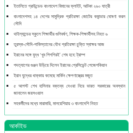
ইতালিতে গ্রাউন্ডেড বাংলাদেশ বিমানের ফ্লাইট, আটকা ২৬০ যাত্রী
বাংলাদেশসহ ১৪ দেশের সামুদ্রিক প্রতিরক্ষা জোটের কমান্ডার ঘোষণা করল
সৌদি
থাইল্যান্ডের স্কুলে শিক্ষার্থীর গুলিবর্ষণ, শিক্ষক-শিক্ষার্থীসহ নিহত ৬
তুরস্ক-সৌদি-পাকিস্তানের যৌথ প্রতিরক্ষা চুক্তি স্বাক্ষর আজ
ইরানের সঙ্গে যুদ্ধ ‘খুব শিগগিরই’ শেষ হবে: ট্রাম্প
পদত্যাগের গুঞ্জন উড়িয়ে দিলেন ইরানের প্রেসিডেন্ট পেজেশকিয়ান
ইরান যুদ্ধের ধাক্কায় কমেছে মার্কিন ক্ষেপণাস্ত্রের মজুত
৫ আগস্ট শেখ হাসিনার বক্তব্য দেওয়া নিয়ে ভারত সরকারের অবস্থান
জানালেন জয়সওয়াল
সহকর্মীদের মধ্যে মারামারি, মালয়েশিয়ায় ৩ বাংলাদেশি নিহত
আর্কাইভ