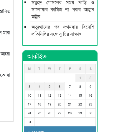
সমুদ্রে গোসলের সময় শাড়ি ও
সালোয়ার কামিজ না পরার আহ্বান
্তাবিত
মন্ত্রীর
অভ্যুত্থানের পর প্রথমবার বিদেশি
ন মারা
প্রতিনিধির সঙ্গে সু চির সাক্ষাৎ
তে আরো
আর্কাইভ
M
T
W
T
F
S
S
রতে বা
1
2
3
4
5
6
7
8
9
10
11
12
13
14
15
16
17
18
19
20
21
22
23
24
25
26
27
28
29
30
31