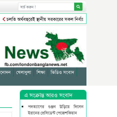
চলতি অর্থবছরেই স্থানীয় সরকারের সকল নির্বাচন অনুষ্ঠিত হবে: প্রতিমন্ত্
যবসায়ীকে জরিমানা
সিলেটে বর্ধিত নগরে বেড়েছে করের বোঝা, মি
িনোদন
খেলাধুলা
শিক্ষা
ভিডিও সংবাদ
এ সংক্রান্ত আরও সংবাদ
পদত্যাগের গুঞ্জন উড়িয়ে দিলেন
ইরানের প্রেসিডেন্ট পেজেশকিয়ান