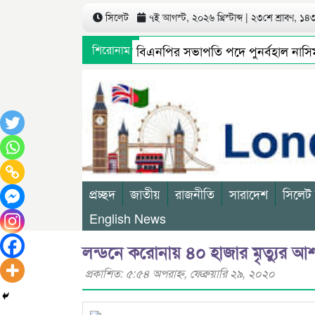
সিলেট
৭ই আগস্ট, ২০২৬ খ্রিস্টাব্দ | ২৩শে শ্রাবণ, ১৪৩৩
সিলেট মহানগর বিএনপির সভাপতি পদে পুনর্বহাল নাসিম, ভ
শিরোনাম
গণমাধ্যমে সংবাদ প্রকাশের পর সিলেট টিটিসির প্রতারক ড্র
প্রচ্ছদ
জাতীয়
রাজনীতি
সারাদেশ
সিলেট
English News
লন্ডনে করোনায় ৪০ হাজার মৃত্যুর আ
প্রকাশিত: ৫:৫৪ অপরাহ্ণ, ফেব্রুয়ারি ২৯, ২০২০