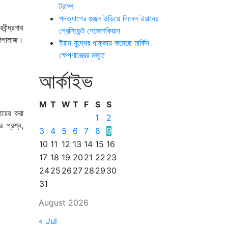
ট্রাম্প
পদত্যাগের গুঞ্জন উড়িয়ে দিলেন ইরানের
ীন্দ্রনাথ
প্রেসিডেন্ট পেজেশকিয়ান
লিগালাজ।
ইরান যুদ্ধের ধাক্কায় কমেছে মার্কিন
ক্ষেপণাস্ত্রের মজুত
আর্কাইভ
M
T
W
T
F
S
S
ায়ের করা
1
2
 প্রশ্ন,
3
4
5
6
7
8
9
10
11
12
13
14
15
16
17
18
19
20
21
22
23
24
25
26
27
28
29
30
31
August 2026
« Jul