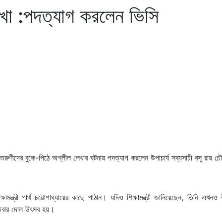
েখা :পদত্যাগ করলেন ভিসি
রুণ-তরুণীদের বুকে-পিঠে অশ্লীল লেখার ঘটনায় পদত্যাগ করলেন উপাচার্য সব্যসাচী বসু রায় চ
্ত্রী পার্থ চট্টোপাধ্যায়ের কাছে পাঠান। যদিও শিক্ষামন্ত্রী জানিয়েছেন, তিনি এখনও উ
্পতিবার দোল উৎসব হয়।