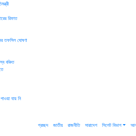
রী
র রিফাত
র তফসিল ঘোষণা
ঞ্চিত
য়া যায় নি
প্রচ্ছদ
জাতীয়
রাজনীতি
সারাদেশ
সিলেট বিভাগ
আন্