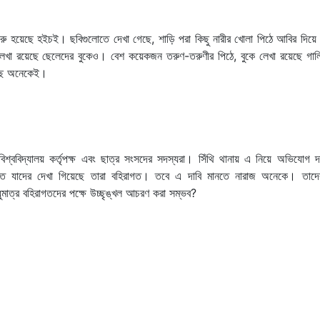
ুরু হয়েছে হইচই। ছবিগুলোতে দেখা গেছে, শাড়ি পরা কিছু নারীর খোলা পিঠে আবির দিয়ে রব
দ লেখা রয়েছে ছেলেদের বুকেও। বেশ কয়েকজন তরুণ-তরুণীর পিঠে, বুকে লেখা রয়েছে গা
চছে অনেকেই।
শ্ববিদ্যালয় কর্তৃপক্ষ এবং ছাত্র সংসদের সদস্যরা। সিঁথি থানায় এ নিয়ে অভিযোগ দ
ছবিতে যাদের দেখা গিয়েছে তারা বহিরাগত। তবে এ দাবি মানতে নারাজ অনেকে। তাদের
শুধুমাত্র বহিরাগতদের পক্ষে উচ্ছৃঙ্খল আচরণ করা সম্ভব?