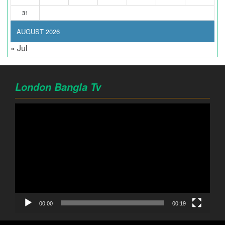
31
AUGUST 2026
« Jul
London Bangla Tv
Video
Player
00:00
00:19