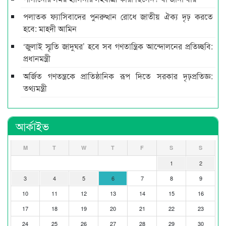
পলাতক ফ্যাসিবাদের পুনরুত্থান রোধে জাতীয় ঐক্য দৃঢ় করতে
হবে: মাহ্দী আমিন
‘জুলাই স্মৃতি জাদুঘর’ হবে সব গণতান্ত্রিক আন্দোলনের প্রতিচ্ছবি:
প্রধানমন্ত্রী
অর্জিত গণতন্ত্রকে প্রাতিষ্ঠানিক রূপ দিতে সরকার দৃঢ়প্রতিজ্ঞ:
তথ্যমন্ত্রী
আর্কাইভ
M
T
W
T
F
S
S
1
2
3
4
5
6
7
8
9
10
11
12
13
14
15
16
17
18
19
20
21
22
23
24
25
26
27
28
29
30