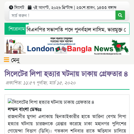
সিলেট
৭ই আগস্ট, ২০২৬ খ্রিস্টাব্দ | ২৩শে শ্রাবণ, ১৪৩৩ বঙ্গাব্দ
েট মহানগর বিএনপির সভাপতি পদে পুনর্বহাল নাসিম, ভারমুক্ত লোদী
শিরোনাম
ধ্যমে সংবাদ প্রকাশের পর সিলেট টিটিসির প্রতারক ড্রাইভার বিল্লাল
মেনু
সিলেটের লিপা হত্যার ঘটনায় ঢাকায় গ্রেফতার ৪
প্রকাশিত: ১১:৫৭ পূর্বাহ্ণ, মার্চ ১৫, ২০২০
লন্ডন বাংলা ডেস্কঃঃ
রাজধানীর মুগদা এলাকায় ছিনতাইকারীর হাতে তারিনা বেগম লিপা
হত্যার ঘটনায় চারজনকে গ্রেপ্তার করেছে ঢাকা মহানগর পুলিশের
গোয়েন্দা বিভাগ (ডিবি)। গতকাল শনিবার রাতে অভিযান চালিয়ে