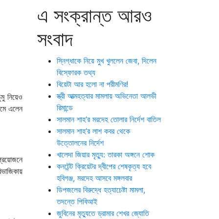
এ সংক্রান্ত আরও
সংবাদ
স্নিগ্ধাকে নিয়ে মুখ খুললেন জেবা, দিলেন
বিস্ফোরক তথ্য
বিয়েটা আর হলো না পরীমণির!
স্ত্রী আত্মহত্যার মামলায় অভিনেতা আলভী
মু নিয়েও
রিমান্ডে
ামে এলেন
সালমান শাহ’র মরদেহ তোলার নির্দেশ বাতিল
সালমান শাহ’র লাশ কবর থেকে
উত্তোলনের নির্দেশ
খালেদা জিয়ার মৃত্যু: তারকা অঙ্গনে শোক
প্রয়োজনে
কনটেন্ট ক্রিয়েটর দ্বীপের শেষকৃত্য হবে
বিভাজিকায়
হবিগঞ্জ, মরদেহ আসবে মঙ্গলবার
ডিপজলের বিরুদ্ধে হত্যাচেষ্টা মামলা,
তদন্তে পিবিআই
জুবিনের মৃত্যুতে ড্রামার শেখর জ্যোতি