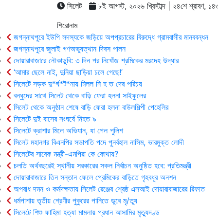
সিলেট
৮ই আগস্ট, ২০২৬ খ্রিস্টাব্দ | ২৪শে শ্রাবণ, ১৪৩৩ 
শিরোনাম
জগন্নাথপুরে ইউপি সদস্যকে জড়িয়ে অপপ্রচারের বিরুদ্ধে গ্রামবাসীর মানববন্ধন
জগন্নাথপুরে জুলাই গণঅভ্যুত্থান দিবস পালন
দোয়ারাবাজারে নৌকাডুবি: ৩ দিন পর নিখোঁজ শ্রমিকের মরদেহ উদ্ধার
‘আমার ছেলে নাই, দুনিয়া ছাড়িয়া চলে গেছে!’
সিলেটে সড়ক দু*র্ঘ*ট*নায় মিলল নি হ ত দের পরিচয়
বন্ধুদের সাথে সিলেট থেকে বাড়ি ফেরা হলনা সাইফুলের
সিলেট থেকে অনুষ্ঠান শেষে বাড়ি ফেরা হলনা বাউলশিল্পী পেহেলির
সিলেটে দুই বাসের সংঘর্ষে নিহত ৯
সিলেটে ক্রাশার মিলে অভিযান, যা পেল পুলিশ
সিলেট মহানগর বিএনপির সভাপতি পদে পুনর্বহাল নাসিম, ভারমুক্ত লোদী
সিলেটের সাবেক মন্ত্রী-এমপিরা কে কোথায়?
চলতি অর্থবছরেই স্থানীয় সরকারের সকল নির্বাচন অনুষ্ঠিত হবে: প্রতিমন্ত্রী
দোয়ারাবাজারে তিন সন্তান ফেলে প্রেমিকের বাড়িতে গৃহবধূর অনশন
অপরাধ দমন ও কর্মদক্ষতায় সিলেট রেঞ্জের শ্রেষ্ঠ এসআই দোয়ারাবাজারের রিফাত
ধর্মপাশায় তৃতীয় শ্রেণীর পুকুরের পানিতে ডুবে মৃ/ত্যু
সিলেটে শিশু ফাহিমা হত্যা মামলায় প্রধান আসামির মৃত্যুদণ্ড