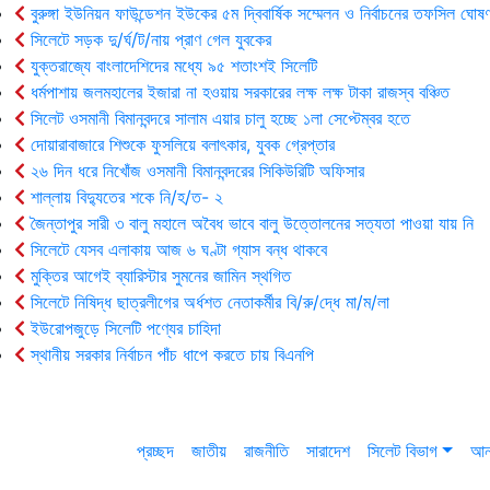
বুরুঙ্গা ইউনিয়ন ফাউন্ডেশন ইউকের ৫ম দ্বিবার্ষিক সম্মেলন ও নির্বাচনের তফসিল ঘোষণ
সিলেটে সড়ক দু/র্ঘ/ট/নায় প্রাণ গেল যুবকের
যুক্তরাজ্যে বাংলাদেশিদের মধ্যে ৯৫ শতাংশই সিলেটি
ধর্মপাশায় জলমহালের ইজারা না হওয়ায় সরকারের লক্ষ লক্ষ টাকা রাজস্ব বঞ্চিত
সিলেট ওসমানী বিমানবন্দরে সালাম এয়ার চালু হচ্ছে ১লা সেপ্টেম্বর হতে
দোয়ারাবাজারে শিশুকে ফুসলিয়ে বলাৎকার, যুবক গ্রেপ্তার
২৬ দিন ধরে নিখোঁজ ওসমানী বিমানবন্দরের সিকিউরিটি অফিসার
শাল্লায় বিদ্যুতের শকে নি/হ/ত- ২
জৈন্তাপুর সারী ৩ বালু মহালে অবৈধ ভাবে বালু উত্তোলনের সত্যতা পাওয়া যায় নি
সিলেটে যেসব এলাকায় আজ ৬ ঘণ্টা গ্যাস বন্ধ থাকবে
মুক্তির আগেই ব্যারিস্টার সুমনের জামিন স্থগিত
সিলেটে নিষিদ্ধ ছাত্রলীগের অর্ধশত নেতাকর্মীর বি/রু/দ্ধে মা/ম/লা
ইউরোপজুড়ে সিলেটি পণ্যের চাহিদা
স্থানীয় সরকার নির্বাচন পাঁচ ধাপে করতে চায় বিএনপি
প্রচ্ছদ
জাতীয়
রাজনীতি
সারাদেশ
সিলেট বিভাগ
আন্