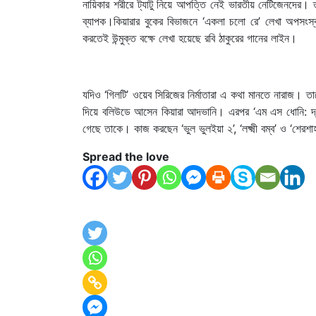
নায়িকার শরীরে ট্যাটু নিয়ে আপত্তি নেই ভারতীয় নেটিজেনদের। তব
ব্যাপক।কিয়ারার বুকের বিভাজনে ‘একলা চলো রে’ লেখা অপস
করতেই উন্মুক্ত বক্ষে লেখা হয়েছে রবি ঠাকুরের গানের লাইন।
যদিও ‘গিলটি’ ওয়েব সিরিজের নির্মাতারা এ কথা মানতে নারাজ। তা
দিয়ে বলিউডে আসেন কিয়ারা আদভানি। এরপর ‘এম এস ধোনি: দ্য 
গেছে তাকে। কাজ করছেন ‘ভুল ভুলইয়া ২’, ‘লক্ষ্মী বম্ব’ ও ‘শেরশ
Spread the love