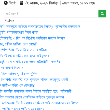
সিলেট
৮ই আগস্ট, ২০২৬ খ্রিস্টাব্দ | ২৪শে শ্রাবণ, ১৪৩৩ বঙ্গাব্দ
শিরোনাম
উপি সদস্যকে জড়িয়ে অপপ্রচারের বিরুদ্ধে গ্রামবাসীর মানববন্ধন
ুলাই গণঅভ্যুত্থান দিবস পালন
নৌকাডুবি: ৩ দিন পর নিখোঁজ শ্রমিকের মরদেহ উদ্ধার
ই, দুনিয়া ছাড়িয়া চলে গেছে!’
*র্ঘ*ট*নায় মিলল নি হ ত দের পরিচয়
 সিলেট থেকে বাড়ি ফেরা হলনা সাইফুলের
ষ্ঠান শেষে বাড়ি ফেরা হলনা বাউলশিল্পী পেহেলির
সের সংঘর্ষে নিহত ৯
র মিলে অভিযান, যা পেল পুলিশ
বিএনপির সভাপতি পদে পুনর্বহাল নাসিম, ভারমুক্ত লোদী
 মন্ত্রী-এমপিরা কে কোথায়?
 স্থানীয় সরকারের সকল নির্বাচন অনুষ্ঠিত হবে: প্রতিমন্ত্রী
তিন সন্তান ফেলে প্রেমিকের বাড়িতে গৃহবধূর অনশন
্মদক্ষতায় সিলেট রেঞ্জের শ্রেষ্ঠ এসআই দোয়ারাবাজারের রিফাত
 শ্রেণীর পুকুরের পানিতে ডুবে মৃ/ত্যু