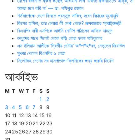
দেশের রাজনীতি ধ্বংস করেছে আওয়ামী লীগ’ এখনই রাজনীতিতে আসুক, তা
আমরা মনে করি না’ — ডা. শফিকুর রহমান
শর্তসাপেক্ষে দেশে ফিরতে প্রস্তুত সাকিব, হবেন বিচারের মুখোমুখি
কিসের হাসিনা, তার চেহারা কী দেখা গেছে? কক্সবাজারে স্বরাষ্ট্রমন্ত্রী
বিএনপির নারী এমপিকে আইনি নোটিশ পাঠালেন আসিফ মাহমুদ
বন্ধুদের সাথে সিলেট থেকে বাড়ি ফেরা হলনা সাইফুলের
এম ইলিয়াস আলীকে ‘দ্বিতীয় চেষ্টায়’ অ*প*হ*রণ, নেতৃত্বে জিয়াউল
সুখবর পেলেন বিএনপির ৬ নেতা
সিলেটসহ দেশের সব হাসপাতাল-ক্লিনিকের জন্য জরুরি নির্দেশ
আর্কাইভ
M
T
W
T
F
S
S
1
2
3
4
5
6
7
8
9
10
11
12
13
14
15
16
17
18
19
20
21
22
23
24
25
26
27
28
29
30
31