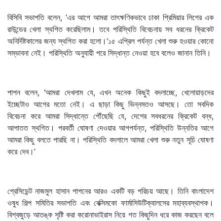
বিসিবি সভাপতি বলেন, ‘এর আগে আমরা তাৎক্ষণিকভাবে ঢাকা প্রিমিয়ার লিগের এক
রাউন্ডের খেলা স্থগিত করেছিলাম। তবে পরিস্থিতি বিবেচনায় সব ধরনের ক্রিকেট
অনির্দিষ্টকালের জন্য স্থগিত করা হলো।’১৫ এপ্রিল পর্যন্ত খেলা শুরু হওয়ার কোনো
সম্ভাবনা নেই। পরিস্থিতি অনুযায়ী পরে সিদ্ধান্ত নেওয়া হবে বলেও জানান তিনি।
পাপন বলেন, ‘আমরা দেখলাম যে, এখন অনেক কিছুই বদলাচ্ছে, খেলোয়াড়দের
ইচ্ছেটাও আগের মতো নেই। এ ছাড়া কিছু ভিন্নমতও আসছে। তো সবদিক
বিবেচনা করে আমরা সিদ্ধান্তে পৌঁছেছি যে, দেশের সবধরনের ক্রিকেট বন্ধ,
আপাতত স্থগিত। পরবর্তী ঘোষণা দেওয়ার আগপর্যন্ত, পরিস্থিতি উন্নতির আগে
আমরা কিছু বলতে পারছি না। পরিস্থিতি বদলালে আমরা খেলা শুরু নতুন সূচি ঘোষণা
করে দেব।’
প্রেসিডেন্ট নাজমুল হাসান পাপনের আরও একটি বড় পরিচয় আছে। তিনি বাংলাদেশ
ওষুধ শিল্প সমিতির সভাপতি এবং বেক্সিমকো ফার্মাসিউটিক্যালসের মহাব্যবস্থাপক।
বিশ্বজুড়ে আতঙ্ক সৃষ্টি করা করোনাভাইরাস নিয়ে গত কিছুদিন ধরে কাজ করছেন বলে