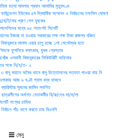
হিমা হত্যা মামলায় প্রধান আসামির মৃত্যুদণ্ড
়ন ফাউন্ডেশন ইউকের ৫ম দ্বিবার্ষিক সম্মেলন ও নির্বাচনের তফসিল ঘোষণা
র্ঘ/ট/নায় প্রাণ গেল যুবকের
াংলাদেশিদের মধ্যে ৯৫ শতাংশই সিলেটি
ালের ইজারা না হওয়ায় সরকারের লক্ষ লক্ষ টাকা রাজস্ব বঞ্চিত
িমানবন্দরে সালাম এয়ার চালু হচ্ছে ১লা সেপ্টেম্বর হতে
িশুকে ফুসলিয়ে বলাৎকার, যুবক গ্রেপ্তার
খোঁজ ওসমানী বিমানবন্দরের সিকিউরিটি অফিসার
ুতের শকে নি/হ/ত- ২
ী ৩ বালু মহালে অবৈধ ভাবে বালু উত্তোলনের সত্যতা পাওয়া যায় নি
লাকায় আজ ৬ ঘণ্টা গ্যাস বন্ধ থাকবে
্যারিস্টার সুমনের জামিন স্থগিত
 ছাত্রলীগের অর্ধশত নেতাকর্মীর বি/রু/দ্ধে মা/ম/লা
েটি পণ্যের চাহিদা
নির্বাচন পাঁচ ধাপে করতে চায় বিএনপি
মেনু