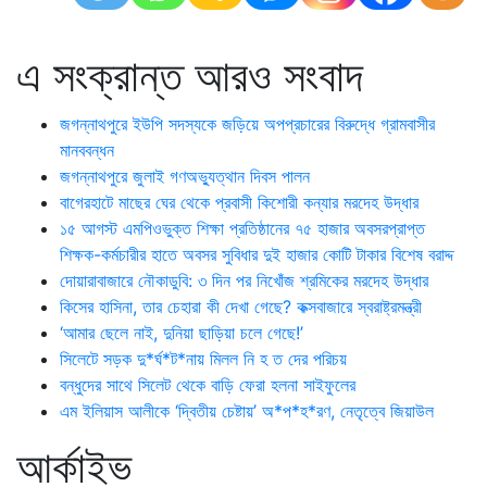
এ সংক্রান্ত আরও সংবাদ
জগন্নাথপুরে ইউপি সদস্যকে জড়িয়ে অপপ্রচারের বিরুদ্ধে গ্রামবাসীর
মানববন্ধন
জগন্নাথপুরে জুলাই গণঅভ্যুত্থান দিবস পালন
বাগেরহাটে মাছের ঘের থেকে প্রবাসী কিশোরী কন্যার মরদেহ উদ্ধার
১৫ আগস্ট এমপিওভুক্ত শিক্ষা প্রতিষ্ঠানের ৭৫ হাজার অবসরপ্রাপ্ত
শিক্ষক-কর্মচারীর হাতে অবসর সুবিধার দুই হাজার কোটি টাকার বিশেষ বরাদ্দ
দোয়ারাবাজারে নৌকাডুবি: ৩ দিন পর নিখোঁজ শ্রমিকের মরদেহ উদ্ধার
কিসের হাসিনা, তার চেহারা কী দেখা গেছে? কক্সবাজারে স্বরাষ্ট্রমন্ত্রী
‘আমার ছেলে নাই, দুনিয়া ছাড়িয়া চলে গেছে!’
সিলেটে সড়ক দু*র্ঘ*ট*নায় মিলল নি হ ত দের পরিচয়
বন্ধুদের সাথে সিলেট থেকে বাড়ি ফেরা হলনা সাইফুলের
এম ইলিয়াস আলীকে ‘দ্বিতীয় চেষ্টায়’ অ*প*হ*রণ, নেতৃত্বে জিয়াউল
আর্কাইভ