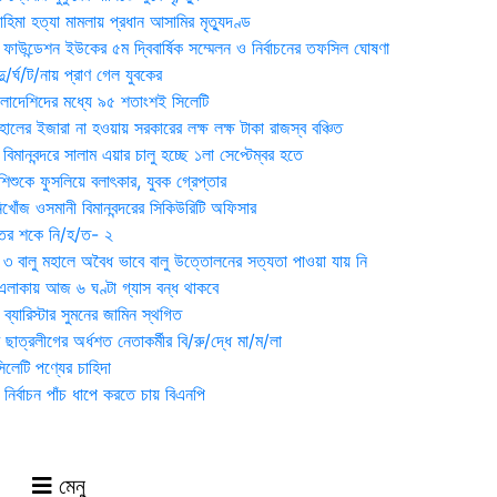
হিমা হত্যা মামলায় প্রধান আসামির মৃত্যুদণ্ড
়ন ফাউন্ডেশন ইউকের ৫ম দ্বিবার্ষিক সম্মেলন ও নির্বাচনের তফসিল ঘোষণা
র্ঘ/ট/নায় প্রাণ গেল যুবকের
াংলাদেশিদের মধ্যে ৯৫ শতাংশই সিলেটি
ালের ইজারা না হওয়ায় সরকারের লক্ষ লক্ষ টাকা রাজস্ব বঞ্চিত
িমানবন্দরে সালাম এয়ার চালু হচ্ছে ১লা সেপ্টেম্বর হতে
িশুকে ফুসলিয়ে বলাৎকার, যুবক গ্রেপ্তার
খোঁজ ওসমানী বিমানবন্দরের সিকিউরিটি অফিসার
ুতের শকে নি/হ/ত- ২
ী ৩ বালু মহালে অবৈধ ভাবে বালু উত্তোলনের সত্যতা পাওয়া যায় নি
লাকায় আজ ৬ ঘণ্টা গ্যাস বন্ধ থাকবে
্যারিস্টার সুমনের জামিন স্থগিত
 ছাত্রলীগের অর্ধশত নেতাকর্মীর বি/রু/দ্ধে মা/ম/লা
েটি পণ্যের চাহিদা
নির্বাচন পাঁচ ধাপে করতে চায় বিএনপি
মেনু