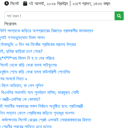
সিলেট
৭ই আগস্ট, ২০২৬ খ্রিস্টাব্দ | ২৩শে শ্রাবণ, ১৪৩৩ বঙ্গাব্দ
শিরোনাম
উপি সদস্যকে জড়িয়ে অপপ্রচারের বিরুদ্ধে গ্রামবাসীর মানববন্ধন
ুলাই গণঅভ্যুত্থান দিবস পালন
নৌকাডুবি: ৩ দিন পর নিখোঁজ শ্রমিকের মরদেহ উদ্ধার
ই, দুনিয়া ছাড়িয়া চলে গেছে!’
*র্ঘ*ট*নায় মিলল নি হ ত দের পরিচয়
 সিলেট থেকে বাড়ি ফেরা হলনা সাইফুলের
ষ্ঠান শেষে বাড়ি ফেরা হলনা বাউলশিল্পী পেহেলির
সের সংঘর্ষে নিহত ৯
র মিলে অভিযান, যা পেল পুলিশ
বিএনপির সভাপতি পদে পুনর্বহাল নাসিম, ভারমুক্ত লোদী
 মন্ত্রী-এমপিরা কে কোথায়?
 স্থানীয় সরকারের সকল নির্বাচন অনুষ্ঠিত হবে: প্রতিমন্ত্রী
তিন সন্তান ফেলে প্রেমিকের বাড়িতে গৃহবধূর অনশন
্মদক্ষতায় সিলেট রেঞ্জের শ্রেষ্ঠ এসআই দোয়ারাবাজারের রিফাত
 শ্রেণীর পুকুরের পানিতে ডুবে মৃ/ত্যু