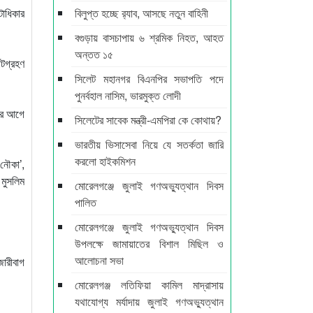
টাধিকার
বিলুপ্ত হচ্ছে র‍্যাব, আসছে নতুন বাহিনী
বগুড়ায় বাসচাপায় ৬ শ্রমিক নিহত, আহত
অন্তত ১৫
টগ্রহণ
সিলেট মহানগর বিএনপির সভাপতি পদে
পুনর্বহাল নাসিম, ভারমুক্ত লোদী
।এর আগে
সিলেটের সাবেক মন্ত্রী-এমপিরা কে কোথায়?
ভারতীয় ভিসাসেবা নিয়ে যে সতর্কতা জারি
করলো হাইকমিশন
‘নৌকা’,
 মুসলিম
মোরেলগঞ্জে জুলাই গণঅভ্যুত্থান দিবস
পালিত
মোরেলগঞ্জে জুলাই গণঅভ্যুত্থান দিবস
উপলক্ষে জামায়াতের বিশাল মিছিল ও
আলোচনা সভা
জারীবাগ
মোরেলগঞ্জ লতিফিয়া কামিল মাদ্রাসায়
যথাযোগ্য মর্যাদায় জুলাই গণঅভ্যুত্থান