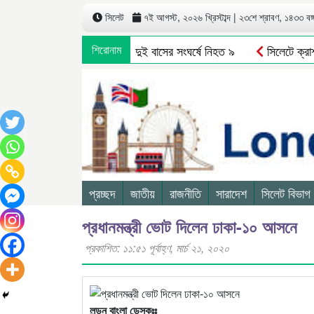
সিলেট
৭ই আগস্ট, ২০২৬ খ্রিস্টাব্দ | ২৩শে শ্রাবণ, ১৪৩৩ বঙ্গা
সিলেটে দুই বাসের সংঘর্ষে নিহত ৯
শিরোনাম
সিলেটে ক্রাশার
প্রচ্ছদ
জাতীয়
রাজনীতি
সারাদেশ
সিলেট বিভাগ
প্রধানমন্ত্রী ভোট দিলেন ঢাকা-১০ আসনে
প্রকাশিত: ১১:৫১ পূর্বাহ্ণ, মার্চ ২১, ২০২০
লন্ডন বাংলা ডেস্কঃঃ