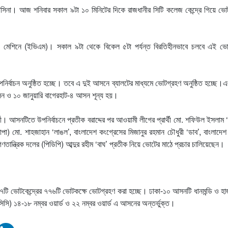
হাসিনা। আজ শনিবার সকাল ৯টা ১০ মিনিটের দিকে রাজধানীর সিটি কলেজ কেন্দ্রে গিয়ে ভো
ং মেশিনে (ইভিএম)। সকাল ৯টা থেকে বিকেল ৫টা পর্যন্ত বিরতিহীনভাবে চলবে এই ভো
র্বাচন অনুষ্ঠিত হচ্ছে। তবে এ দুই আসনে ব্যালটের মাধ্যমে ভোটগ্রহণ অনুষ্ঠিত হচ্ছে
ন ও ১০ জানুয়ারি বাগেরহাট-৪ আসন শূন্য হয়।
র্থী। আসনটিতে উপনির্বাচনে প্রতীক বরাদ্দের পর আওয়ামী লীগের প্রার্থী মো. শফিউল ইসলাম 
(জাপা) মো. শাহজাহান ‘লাঙল’, বাংলাদেশ কংগ্রেসের মিজানুর রহমান চৌধুরী ‘ডাব’, বাংলাদেশ
ান্ত্রিক দলের (পিডিপি) আব্দুর রহীম ‘বাঘ’ প্রতীক নিয়ে ভোটের মাঠে প্রচার চালিয়েছেন।
ি ভোটকেন্দ্রের ৭৭৬টি ভোটকক্ষে ভোটগ্রহণ করা হচ্ছে। ঢাকা-১০ আসনটি ধানমন্ডি ও হা
িসি) ১৪-১৮ নম্বর ওয়ার্ড ও ২২ নম্বর ওয়ার্ড এ আসনের অন্তর্ভুক্ত।