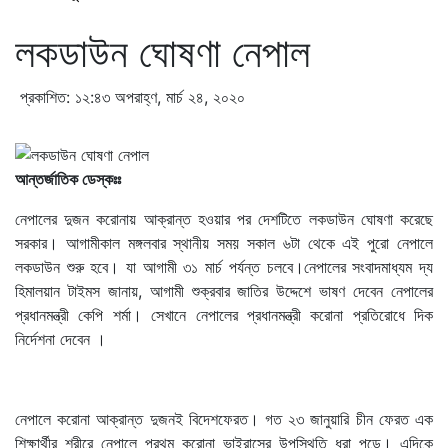
লকডাউন ঘোষণা নেপাল
প্রকাশিত: ১২:৪৩ অপরাহ্ণ, মার্চ ২৪, ২০২০
আন্তর্জাতিক ডেস্কঃঃ
নেপালের দুজন করোনায় আক্রান্ত হওয়ার পর দেশটিতে লকডাউন ঘোষণা করেছে
সরকার। আগামীকাল মঙ্গলবার স্থানীয় সময় সকাল ৬টা থেকে এই পুরো নেপালে
লকডাউন শুরু হবে। যা আগামী ৩১ মার্চ পর্যন্ত চলবে।নেপালের সংবাদমাধ্যম দ্য
হিমালয়ান টাইমস জানায়, আগামী শুক্রবার জাতির উদ্দেশে ভাষণ দেবেন নেপালের
প্রধানমন্ত্রী কেপি শর্মা। সেখানে নেপালের প্রধানমন্ত্রী করোনা প্রতিরোধে দিক
নির্দেশনা দেবেন ।
নেপালে করোনা আক্রান্ত দুজনই বিদেশফেরত। গত ২৩ জানুয়ারি চীন ফেরত এক
শিক্ষার্থীর শরীরে নেপালে প্রথম করোনা ভাইরাসের উপস্থিতি ধরা পড়ে। এদিকে