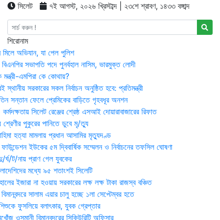
সিলেট
৭ই আগস্ট, ২০২৬ খ্রিস্টাব্দ | ২৩শে শ্রাবণ, ১৪৩৩ বঙ্গাব্দ
শিরোনাম
র মিলে অভিযান, যা পেল পুলিশ
বিএনপির সভাপতি পদে পুনর্বহাল নাসিম, ভারমুক্ত লোদী
 মন্ত্রী-এমপিরা কে কোথায়?
 স্থানীয় সরকারের সকল নির্বাচন অনুষ্ঠিত হবে: প্রতিমন্ত্রী
তিন সন্তান ফেলে প্রেমিকের বাড়িতে গৃহবধূর অনশন
্মদক্ষতায় সিলেট রেঞ্জের শ্রেষ্ঠ এসআই দোয়ারাবাজারের রিফাত
 শ্রেণীর পুকুরের পানিতে ডুবে মৃ/ত্যু
হিমা হত্যা মামলায় প্রধান আসামির মৃত্যুদণ্ড
়ন ফাউন্ডেশন ইউকের ৫ম দ্বিবার্ষিক সম্মেলন ও নির্বাচনের তফসিল ঘোষণা
র্ঘ/ট/নায় প্রাণ গেল যুবকের
াংলাদেশিদের মধ্যে ৯৫ শতাংশই সিলেটি
ালের ইজারা না হওয়ায় সরকারের লক্ষ লক্ষ টাকা রাজস্ব বঞ্চিত
িমানবন্দরে সালাম এয়ার চালু হচ্ছে ১লা সেপ্টেম্বর হতে
িশুকে ফুসলিয়ে বলাৎকার, যুবক গ্রেপ্তার
খোঁজ ওসমানী বিমানবন্দরের সিকিউরিটি অফিসার