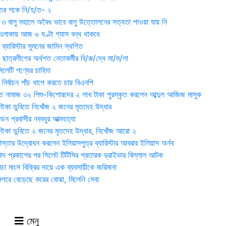
ুতের শকে নি/হ/ত- ২
ী ৩ বালু মহালে অবৈধ ভাবে বালু উত্তোলনের সত্যতা পাওয়া যায় নি
লাকায় আজ ৬ ঘণ্টা গ্যাস বন্ধ থাকবে
্যারিস্টার সুমনের জামিন স্থগিত
 ছাত্রলীগের অর্ধশত নেতাকর্মীর বি/রু/দ্ধে মা/ম/লা
েটি পণ্যের চাহিদা
নির্বাচন পাঁচ ধাপে করতে চায় বিএনপি
 নামাজ ৩২ শিশু-কিশোরদের ২ লাখ টাকা পুরস্কৃত করলেন আব্দুল আজিজ মাসুক
ৌকা ডুবিতে নিখোঁজ ২ জনের মৃতদেহ উদ্ধার
্ডন প্রবাসীর নববধুর আত্মহত্যা
ৌকা ডুবিতে ২ জনের মৃতদেহ উদ্ধার, নিখোঁজ আরো ২
্তার উদ্বোধন করলেন ইলিয়াসপুত্র ব্যারিস্টার আবরার ইলিয়াস অর্নব
াদ প্রকাশের পর সিলেট টিটিসির প্রতারক ড্রাইভার বিল্লাল আটক
া মাংস বিক্রির দায়ে এক ব্যবসায়ীকে জরিমানা
 নগরে বেড়েছে করের বোঝা, মিলেনি সেবা
মেনু