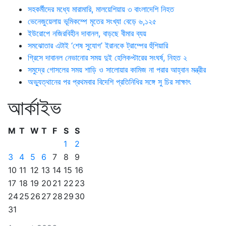
সহকর্মীদের মধ্যে মারামারি, মালয়েশিয়ায় ৩ বাংলাদেশি নিহত
ভেনেজুয়েলায় ভূমিকম্পে মৃতের সংখ্যা বেড়ে ৬,১২৫
ইউরোপে নজিরবিহীন দাবানল, বাড়ছে বীমার ব্যয়
সমঝোতার এটাই ‘শেষ সুযোগ’ ইরানকে ট্রাম্পের হুঁশিয়ারি
গ্রিসে দাবানল নেভানোর সময় দুই হেলিকপ্টারের সংঘর্ষ, নিহত ২
সমুদ্রে গোসলের সময় শাড়ি ও সালোয়ার কামিজ না পরার আহ্বান মন্ত্রীর
অভ্যুত্থানের পর প্রথমবার বিদেশি প্রতিনিধির সঙ্গে সু চির সাক্ষাৎ
আর্কাইভ
M
T
W
T
F
S
S
1
2
3
4
5
6
7
8
9
10
11
12
13
14
15
16
17
18
19
20
21
22
23
24
25
26
27
28
29
30
31