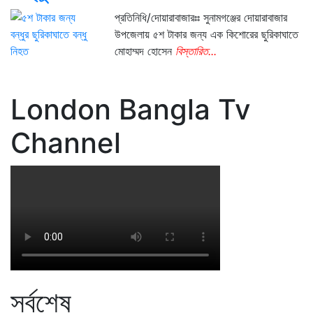
প্রতিনিধি/দোয়ারাবাজারঃঃ সুনামগঞ্জের দোয়ারাবাজার
উপজেলায় ৫শ টাকার জন্য এক কিশোরের ছুরিকাঘাতে
মোহাম্মদ হোসেন
বিস্তারিত...
London Bangla Tv
Channel
সর্বশেষ