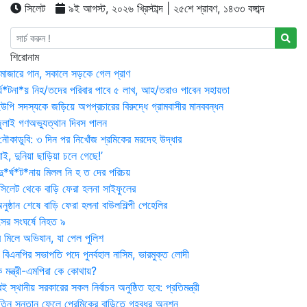
সিলেট
৯ই আগস্ট, ২০২৬ খ্রিস্টাব্দ | ২৫শে শ্রাবণ, ১৪৩৩ বঙ্গাব্দ
শিরোনাম
মাজারে গান, সকালে সড়কে গেল প্রাণ
র্ঘ*টনা*য় নিহ/তদের পরিবার পাবে ৫ লাখ, আহ/তরাও পাবেন সহায়তা
উপি সদস্যকে জড়িয়ে অপপ্রচারের বিরুদ্ধে গ্রামবাসীর মানববন্ধন
ুলাই গণঅভ্যুত্থান দিবস পালন
নৌকাডুবি: ৩ দিন পর নিখোঁজ শ্রমিকের মরদেহ উদ্ধার
ই, দুনিয়া ছাড়িয়া চলে গেছে!’
*র্ঘ*ট*নায় মিলল নি হ ত দের পরিচয়
 সিলেট থেকে বাড়ি ফেরা হলনা সাইফুলের
ষ্ঠান শেষে বাড়ি ফেরা হলনা বাউলশিল্পী পেহেলির
সের সংঘর্ষে নিহত ৯
র মিলে অভিযান, যা পেল পুলিশ
বিএনপির সভাপতি পদে পুনর্বহাল নাসিম, ভারমুক্ত লোদী
 মন্ত্রী-এমপিরা কে কোথায়?
 স্থানীয় সরকারের সকল নির্বাচন অনুষ্ঠিত হবে: প্রতিমন্ত্রী
তিন সন্তান ফেলে প্রেমিকের বাড়িতে গৃহবধূর অনশন