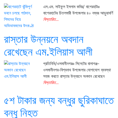
এস.এম. সাইফুল ইসলাম কবির/ বাগেরহাটঃঃ
বাগেরহাটের চিতলমারী উপজেলার ৪০ নম্বর আড়ুয়াবর্ণি
বিস্তারিত...
রাস্তার উন্নয়নে অবদান
রেখেছেন এম.ইলিয়াস আলী
প্রতিনিধি/ওসমানীনগরঃঃ সিলেটের বালাগঞ্জ-
ওসমানীনগর-বিশ্বনাথ উপজেলার যোগাযোগ ব্যবস্থা
সহজ করতে রাস্তার উন্নয়নে অবদান রেখেছেন
বিস্তারিত...
৫শ টাকার জন্য বন্ধুর ছুরিকাঘাতে
বন্ধু নিহত