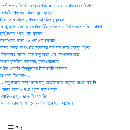
্মদক্ষতায় সিলেট রেঞ্জের শ্রেষ্ঠ এসআই দোয়ারাবাজারের রিফাত
 শ্রেণীর পুকুরের পানিতে ডুবে মৃ/ত্যু
হিমা হত্যা মামলায় প্রধান আসামির মৃত্যুদণ্ড
়ন ফাউন্ডেশন ইউকের ৫ম দ্বিবার্ষিক সম্মেলন ও নির্বাচনের তফসিল ঘোষণা
র্ঘ/ট/নায় প্রাণ গেল যুবকের
াংলাদেশিদের মধ্যে ৯৫ শতাংশই সিলেটি
ালের ইজারা না হওয়ায় সরকারের লক্ষ লক্ষ টাকা রাজস্ব বঞ্চিত
িমানবন্দরে সালাম এয়ার চালু হচ্ছে ১লা সেপ্টেম্বর হতে
িশুকে ফুসলিয়ে বলাৎকার, যুবক গ্রেপ্তার
খোঁজ ওসমানী বিমানবন্দরের সিকিউরিটি অফিসার
ুতের শকে নি/হ/ত- ২
ী ৩ বালু মহালে অবৈধ ভাবে বালু উত্তোলনের সত্যতা পাওয়া যায় নি
লাকায় আজ ৬ ঘণ্টা গ্যাস বন্ধ থাকবে
্যারিস্টার সুমনের জামিন স্থগিত
 ছাত্রলীগের অর্ধশত নেতাকর্মীর বি/রু/দ্ধে মা/ম/লা
মেনু