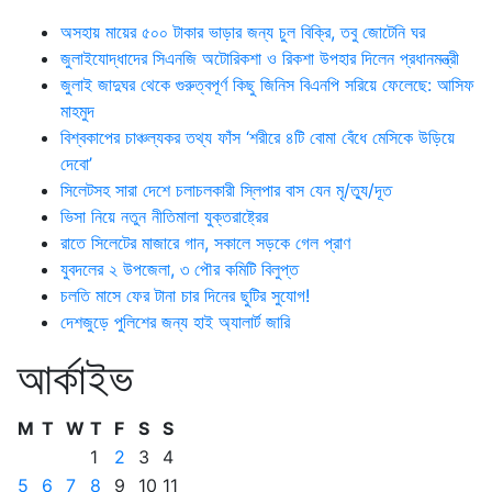
অসহায় মায়ের ৫০০ টাকার ভাড়ার জন্য চুল বিক্রি, তবু জোটেনি ঘর
জুলাইযোদ্ধাদের সিএনজি অটোরিকশা ও রিকশা উপহার দিলেন প্রধানমন্ত্রী
জুলাই জাদুঘর থেকে গুরুত্বপূর্ণ কিছু জিনিস বিএনপি সরিয়ে ফেলেছে: আসিফ
মাহমুদ
বিশ্বকাপের চাঞ্চল্যকর তথ্য ফাঁস ‘শরীরে ৪টি বোমা বেঁধে মেসিকে উড়িয়ে
দেবো’
সিলেটসহ সারা দেশে চলাচলকারী স্লিপার বাস যেন মৃ/ত্যু/দূত
ভিসা নিয়ে নতুন নীতিমালা যুক্তরাষ্ট্রের
রাতে সিলেটের মাজারে গান, সকালে সড়কে গেল প্রাণ
যুবদলের ২ উপজেলা, ৩ পৌর কমিটি বিলুপ্ত
চলতি মাসে ফের টানা চার দিনের ছুটির সুযোগ!
দেশজুড়ে পুলিশের জন্য হাই অ্যালার্ট জারি
আর্কাইভ
M
T
W
T
F
S
S
1
2
3
4
5
6
7
8
9
10
11