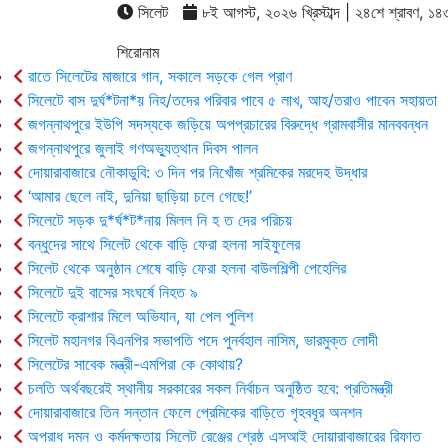
সিলেট
৮ই আগস্ট, ২০২৬ খ্রিস্টাব্দ | ২৪শে শ্রাবণ, ১৪৩৩ 
শিরোনাম
রাতে সিলেটের মাজারে গান, সকালে সড়কে গেল প্রাণ
সিলেটে বাস দুর্ঘ*টনা*য় নিহ/তদের পরিবার পাবে ৫ লাখ, আহ/তরাও পাবেন সহায়তা
জগন্নাথপুরে ইউপি সদস্যকে জড়িয়ে অপপ্রচারের বিরুদ্ধে গ্রামবাসীর মানববন্ধন
জগন্নাথপুরে জুলাই গণঅভ্যুত্থান দিবস পালন
দোয়ারাবাজারে নৌকাডুবি: ৩ দিন পর নিখোঁজ শ্রমিকের মরদেহ উদ্ধার
‘আমার ছেলে নাই, দুনিয়া ছাড়িয়া চলে গেছে!’
সিলেটে সড়ক দু*র্ঘ*ট*নায় মিলল নি হ ত দের পরিচয়
বন্ধুদের সাথে সিলেট থেকে বাড়ি ফেরা হলনা সাইফুলের
সিলেট থেকে অনুষ্ঠান শেষে বাড়ি ফেরা হলনা বাউলশিল্পী পেহেলির
সিলেটে দুই বাসের সংঘর্ষে নিহত ৯
সিলেটে ক্রাশার মিলে অভিযান, যা পেল পুলিশ
সিলেট মহানগর বিএনপির সভাপতি পদে পুনর্বহাল নাসিম, ভারমুক্ত লোদী
সিলেটের সাবেক মন্ত্রী-এমপিরা কে কোথায়?
চলতি অর্থবছরেই স্থানীয় সরকারের সকল নির্বাচন অনুষ্ঠিত হবে: প্রতিমন্ত্রী
দোয়ারাবাজারে তিন সন্তান ফেলে প্রেমিকের বাড়িতে গৃহবধূর অনশন
অপরাধ দমন ও কর্মদক্ষতায় সিলেট রেঞ্জের শ্রেষ্ঠ এসআই দোয়ারাবাজারের রিফাত