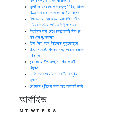
রিকশা উপহার দিলেন প্রধানমন্ত্রী
জুলাই জাদুঘর থেকে গুরুত্বপূর্ণ কিছু জিনিস
বিএনপি সরিয়ে ফেলেছে: আসিফ মাহমুদ
বিশ্বকাপের চাঞ্চল্যকর তথ্য ফাঁস ‘শরীরে
৪টি বোমা বেঁধে মেসিকে উড়িয়ে দেবো’
সিলেটসহ সারা দেশে চলাচলকারী স্লিপার
বাস যেন মৃ/ত্যু/দূত
ভিসা নিয়ে নতুন নীতিমালা যুক্তরাষ্ট্রের
রাতে সিলেটের মাজারে গান, সকালে সড়কে
গেল প্রাণ
যুবদলের ২ উপজেলা, ৩ পৌর কমিটি
বিলুপ্ত
চলতি মাসে ফের টানা চার দিনের ছুটির
সুযোগ!
দেশজুড়ে পুলিশের জন্য হাই অ্যালার্ট জারি
আর্কাইভ
M
T
W
T
F
S
S