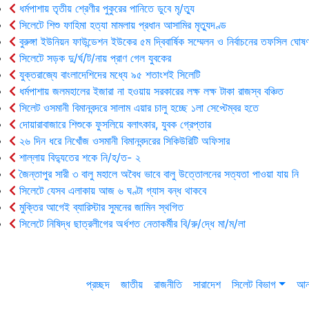
ধর্মপাশায় তৃতীয় শ্রেণীর পুকুরের পানিতে ডুবে মৃ/ত্যু
সিলেটে শিশু ফাহিমা হত্যা মামলায় প্রধান আসামির মৃত্যুদণ্ড
বুরুঙ্গা ইউনিয়ন ফাউন্ডেশন ইউকের ৫ম দ্বিবার্ষিক সম্মেলন ও নির্বাচনের তফসিল ঘোষণ
সিলেটে সড়ক দু/র্ঘ/ট/নায় প্রাণ গেল যুবকের
যুক্তরাজ্যে বাংলাদেশিদের মধ্যে ৯৫ শতাংশই সিলেটি
ধর্মপাশায় জলমহালের ইজারা না হওয়ায় সরকারের লক্ষ লক্ষ টাকা রাজস্ব বঞ্চিত
সিলেট ওসমানী বিমানবন্দরে সালাম এয়ার চালু হচ্ছে ১লা সেপ্টেম্বর হতে
দোয়ারাবাজারে শিশুকে ফুসলিয়ে বলাৎকার, যুবক গ্রেপ্তার
২৬ দিন ধরে নিখোঁজ ওসমানী বিমানবন্দরের সিকিউরিটি অফিসার
শাল্লায় বিদ্যুতের শকে নি/হ/ত- ২
জৈন্তাপুর সারী ৩ বালু মহালে অবৈধ ভাবে বালু উত্তোলনের সত্যতা পাওয়া যায় নি
সিলেটে যেসব এলাকায় আজ ৬ ঘণ্টা গ্যাস বন্ধ থাকবে
মুক্তির আগেই ব্যারিস্টার সুমনের জামিন স্থগিত
সিলেটে নিষিদ্ধ ছাত্রলীগের অর্ধশত নেতাকর্মীর বি/রু/দ্ধে মা/ম/লা
প্রচ্ছদ
জাতীয়
রাজনীতি
সারাদেশ
সিলেট বিভাগ
আন্