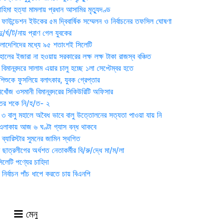
হিমা হত্যা মামলায় প্রধান আসামির মৃত্যুদণ্ড
়ন ফাউন্ডেশন ইউকের ৫ম দ্বিবার্ষিক সম্মেলন ও নির্বাচনের তফসিল ঘোষণা
র্ঘ/ট/নায় প্রাণ গেল যুবকের
াংলাদেশিদের মধ্যে ৯৫ শতাংশই সিলেটি
ালের ইজারা না হওয়ায় সরকারের লক্ষ লক্ষ টাকা রাজস্ব বঞ্চিত
িমানবন্দরে সালাম এয়ার চালু হচ্ছে ১লা সেপ্টেম্বর হতে
িশুকে ফুসলিয়ে বলাৎকার, যুবক গ্রেপ্তার
খোঁজ ওসমানী বিমানবন্দরের সিকিউরিটি অফিসার
ুতের শকে নি/হ/ত- ২
ী ৩ বালু মহালে অবৈধ ভাবে বালু উত্তোলনের সত্যতা পাওয়া যায় নি
লাকায় আজ ৬ ঘণ্টা গ্যাস বন্ধ থাকবে
্যারিস্টার সুমনের জামিন স্থগিত
 ছাত্রলীগের অর্ধশত নেতাকর্মীর বি/রু/দ্ধে মা/ম/লা
েটি পণ্যের চাহিদা
নির্বাচন পাঁচ ধাপে করতে চায় বিএনপি
মেনু