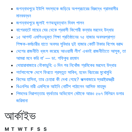
জগন্নাথপুরে ইউপি সদস্যকে জড়িয়ে অপপ্রচারের বিরুদ্ধে গ্রামবাসীর
মানববন্ধন
জগন্নাথপুরে জুলাই গণঅভ্যুত্থান দিবস পালন
বাগেরহাটে মাছের ঘের থেকে প্রবাসী কিশোরী কন্যার মরদেহ উদ্ধার
১৫ আগস্ট এমপিওভুক্ত শিক্ষা প্রতিষ্ঠানের ৭৫ হাজার অবসরপ্রাপ্ত
শিক্ষক-কর্মচারীর হাতে অবসর সুবিধার দুই হাজার কোটি টাকার বিশেষ বরাদ্দ
দেশের রাজনীতি ধ্বংস করেছে আওয়ামী লীগ’ এখনই রাজনীতিতে আসুক, তা
আমরা মনে করি না’ — ডা. শফিকুর রহমান
দোয়ারাবাজারে নৌকাডুবি: ৩ দিন পর নিখোঁজ শ্রমিকের মরদেহ উদ্ধার
শর্তসাপেক্ষে দেশে ফিরতে প্রস্তুত সাকিব, হবেন বিচারের মুখোমুখি
কিসের হাসিনা, তার চেহারা কী দেখা গেছে? কক্সবাজারে স্বরাষ্ট্রমন্ত্রী
বিএনপির নারী এমপিকে আইনি নোটিশ পাঠালেন আসিফ মাহমুদ
শিশুদের নিরাপত্তায় ব্যর্থতার অভিযোগ মেটাকে আরও ৫৬৭ মিলিয়ন ডলার
জরিমানা
আর্কাইভ
M
T
W
T
F
S
S