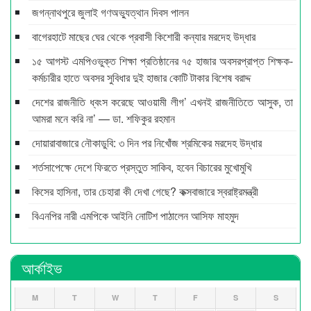
জগন্নাথপুরে জুলাই গণঅভ্যুত্থান দিবস পালন
বাগেরহাটে মাছের ঘের থেকে প্রবাসী কিশোরী কন্যার মরদেহ উদ্ধার
১৫ আগস্ট এমপিওভুক্ত শিক্ষা প্রতিষ্ঠানের ৭৫ হাজার অবসরপ্রাপ্ত শিক্ষক-
কর্মচারীর হাতে অবসর সুবিধার দুই হাজার কোটি টাকার বিশেষ বরাদ্দ
দেশের রাজনীতি ধ্বংস করেছে আওয়ামী লীগ’ এখনই রাজনীতিতে আসুক, তা
আমরা মনে করি না’ — ডা. শফিকুর রহমান
দোয়ারাবাজারে নৌকাডুবি: ৩ দিন পর নিখোঁজ শ্রমিকের মরদেহ উদ্ধার
শর্তসাপেক্ষে দেশে ফিরতে প্রস্তুত সাকিব, হবেন বিচারের মুখোমুখি
কিসের হাসিনা, তার চেহারা কী দেখা গেছে? কক্সবাজারে স্বরাষ্ট্রমন্ত্রী
বিএনপির নারী এমপিকে আইনি নোটিশ পাঠালেন আসিফ মাহমুদ
আর্কাইভ
M
T
W
T
F
S
S