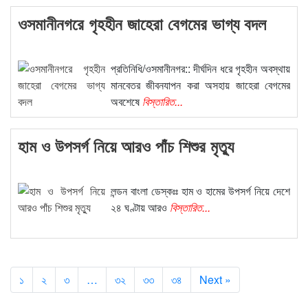
ওসমানীনগরে গৃহহীন জাহেরা বেগমের ভাগ্য বদল
প্রতিনিধি/ওসমানীনগর:: দীর্ঘদিন ধরে গৃহহীন অবস্থায়
মানবেতর জীবনযাপন করা অসহায় জাহেরা বেগমের
অবশেষে
বিস্তারিত...
হাম ও উপসর্গ নিয়ে আরও পাঁচ শিশুর মৃত্যু
লন্ডন বাংলা ডেস্কঃঃ হাম ও হামের উপসর্গ নিয়ে দেশে
২৪ ঘণ্টায় আরও
বিস্তারিত...
১
২
৩
…
৩২
৩৩
৩৪
Next »