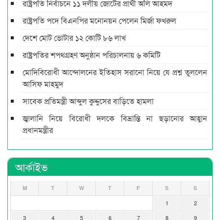
রাষ্ট্রপতি নির্বাচনে ১১ দলীয় জোটের প্রার্থী অলি আহমদ
রাষ্ট্রপতি পদে বিএনপির মনোনয়ন পেলেন মির্জা ফখরুল
দেশে মোট ভোটার ১২ কোটি ৮৬ লাখ
রাষ্ট্রপতির শপথগ্রহণ অনুষ্ঠান পরিচালনায় ৬ কমিটি
মোদিবিরোধী আন্দোলনের ইতিহাস সরানো নিয়ে যে প্রশ্ন তুললেন
আসিফ মাহমুদ
সাবেক প্রতিমন্ত্রী আব্দুল কুদ্দুসের বাড়িতে হামলা
জ্বালানি নিয়ে বিরোধী দলকে বিভ্রান্তি না ছড়ানোর আহ্বান
প্রধানমন্ত্রীর
আর্কাইভ
M
T
W
T
F
S
S
1
2
3
4
5
6
7
8
9