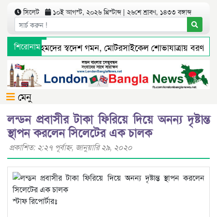
সিলেট
১০ই আগস্ট, ২০২৬ খ্রিস্টাব্দ | ২৬শে শ্রাবণ, ১৪৩৩ বঙ্গাব্দ
সম্পাদক শামীম আহমদের স্বদেশ গমন, মোটরসাইকেল শোভাযাত্রায় বরণ
শিরোনাম
 টাকা রাজস্ব বঞ্চিত
সিলেট ওসমানী বিমানবন্দরে সালাম এয়ার চাল
মেনু
লন্ডন প্রবাসীর টাকা ফিরিয়ে দিয়ে অনন্য দৃষ্টান্ত
স্থাপন করলেন সিলেটের এক চালক
প্রকাশিত: ২:২৭ পূর্বাহ্ণ, জানুয়ারি ২৯, ২০২০
স্টাফ রিপোর্টারঃ