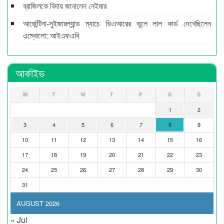
ব্রাজিলকে বিদায় জানালেন নেইমার
আর্জেন্টিনা-সুইজারল্যান্ড ম্যাচে ভিএআরের ভুলে লাল কার্ড দেখেছিলেন
এম্বোলো: আইএফএবি
আর্কাইভ
M
T
W
T
F
S
S
1
2
3
4
5
6
7
8
9
10
11
12
13
14
15
16
17
18
19
20
21
22
23
24
25
26
27
28
29
30
31
AUGUST 2026
« Jul