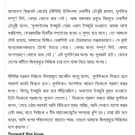
বাংলাদেশ ক্রিকেট বোর্ডের (বিসিবি) চিকিৎসক দেবাশীষ চৌধুরী জানান, মুশফিক
সম্পূর্ণ ফিট, খেলায় কোনো বাধা নেই। আজ মঙ্গলবার দুপুরে মিরপুরে দেবাশীষ
চৌধুরী বলেন, ‘মুশফইকের ইনজুরি গ্রেড ওয়ান ইনজুরি হওয়াতে আমরা আশা
করছিলাম, ফেব্রুয়ারির দ্বিতীয় সপ্তাহের মধ্যে ও সুস্থ হয়ে যাবে। তো আজকে
টেস্ট হয়েছে, আমাদের ফিজিও থেরাপিস্ট এবং ট্রেনারদের তত্ত্বাবধায়নে। সে খুবই
সন্তোষজনকভাবে টেস্টে উতরে গেছে। খেলার জন্য সম্পূর্ণ ফিট, খেলায়
অংশগ্রহণে কোনো বাধা নেই।’ এটা মুশফিকের জন্য বড় সুখবরই বটে। কেননা
দেশের মাটিতে জিম্বাবুয়ে সিরিজে তার দলে থাকা নিয়ে আছে সংশয়।
বিসিবির প্রধান নির্বাচক মিনহাজুল আবেদীন নান্নু বলেন, ‘মুশফিককে ফিরতে হলে
পারফর্ম করেই ফিরতে হবে। মুশফিকও অপেক্ষায় আছেন নিজেকে প্রমাণ করার
জন্য। কিন্তু ইনজুরি বাধা হয়ে দাঁড়িয়েছিল। অবশেষে ইনজুরি মুক্ত হওয়াতে
তিনি নিজেকে প্রমাণের সুযোগ পেলেন। ’ নিজেকে প্রমাণ করতে মরিয়া মুশফিক
বলেন, ‘সেরে ওঠার পরপরই আমি বিসিএলে ম্যাচ পাচ্ছি, আমি সেখানে ভালো করার
চেষ্টা করব, যাতে নির্বাচক ও টিম ম্যানেজমেন্টের সদস্যরা খুশি হন। তারা যদি মনে
করেন, আমি দলের শক্তিমত্তা বাড়াতে পারব, তাহলে আমাকে জিম্বাবুয়ে সিরিজের
দলে রাখবেন।’
Spread the love