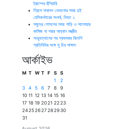
ট্রাম্পের হুঁশিয়ারি
গ্রিসে দাবানল নেভানোর সময় দুই
হেলিকপ্টারের সংঘর্ষ, নিহত ২
সমুদ্রে গোসলের সময় শাড়ি ও সালোয়ার
কামিজ না পরার আহ্বান মন্ত্রীর
অভ্যুত্থানের পর প্রথমবার বিদেশি
প্রতিনিধির সঙ্গে সু চির সাক্ষাৎ
আর্কাইভ
M
T
W
T
F
S
S
1
2
3
4
5
6
7
8
9
10
11
12
13
14
15
16
17
18
19
20
21
22
23
24
25
26
27
28
29
30
31
August 2026