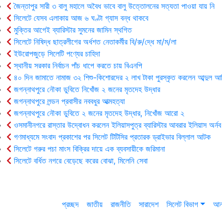
জৈন্তাপুর সারী ৩ বালু মহালে অবৈধ ভাবে বালু উত্তোলনের সত্যতা পাওয়া যায় নি
সিলেটে যেসব এলাকায় আজ ৬ ঘণ্টা গ্যাস বন্ধ থাকবে
মুক্তির আগেই ব্যারিস্টার সুমনের জামিন স্থগিত
সিলেটে নিষিদ্ধ ছাত্রলীগের অর্ধশত নেতাকর্মীর বি/রু/দ্ধে মা/ম/লা
ইউরোপজুড়ে সিলেটি পণ্যের চাহিদা
স্থানীয় সরকার নির্বাচন পাঁচ ধাপে করতে চায় বিএনপি
৪০ দিন জামাতে নামাজ ৩২ শিশু-কিশোরদের ২ লাখ টাকা পুরস্কৃত করলেন আব্দুল আ
জগন্নাথপুরে নৌকা ডুবিতে নিখোঁজ ২ জনের মৃতদেহ উদ্ধার
জগন্নাথপুরে লন্ডন প্রবাসীর নববধুর আত্মহত্যা
জগন্নাথপুরে নৌকা ডুবিতে ২ জনের মৃতদেহ উদ্ধার, নিখোঁজ আরো ২
ওসমানীনগরে রাস্তার উদ্বোধন করলেন ইলিয়াসপুত্র ব্যারিস্টার আবরার ইলিয়াস অর্নব
গণমাধ্যমে সংবাদ প্রকাশের পর সিলেট টিটিসির প্রতারক ড্রাইভার বিল্লাল আটক
সিলেটে গরুর পচা মাংস বিক্রির দায়ে এক ব্যবসায়ীকে জরিমানা
সিলেটে বর্ধিত নগরে বেড়েছে করের বোঝা, মিলেনি সেবা
প্রচ্ছদ
জাতীয়
রাজনীতি
সারাদেশ
সিলেট বিভাগ
আন্