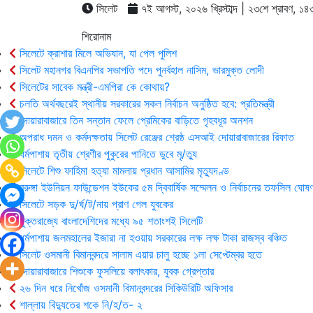
সিলেট
৭ই আগস্ট, ২০২৬ খ্রিস্টাব্দ | ২৩শে শ্রাবণ, ১৪৩৩ 
শিরোনাম
সিলেটে ক্রাশার মিলে অভিযান, যা পেল পুলিশ
সিলেট মহানগর বিএনপির সভাপতি পদে পুনর্বহাল নাসিম, ভারমুক্ত লোদী
সিলেটের সাবেক মন্ত্রী-এমপিরা কে কোথায়?
চলতি অর্থবছরেই স্থানীয় সরকারের সকল নির্বাচন অনুষ্ঠিত হবে: প্রতিমন্ত্রী
দোয়ারাবাজারে তিন সন্তান ফেলে প্রেমিকের বাড়িতে গৃহবধূর অনশন
অপরাধ দমন ও কর্মদক্ষতায় সিলেট রেঞ্জের শ্রেষ্ঠ এসআই দোয়ারাবাজারের রিফাত
ধর্মপাশায় তৃতীয় শ্রেণীর পুকুরের পানিতে ডুবে মৃ/ত্যু
সিলেটে শিশু ফাহিমা হত্যা মামলায় প্রধান আসামির মৃত্যুদণ্ড
বুরুঙ্গা ইউনিয়ন ফাউন্ডেশন ইউকের ৫ম দ্বিবার্ষিক সম্মেলন ও নির্বাচনের তফসিল ঘোষণ
সিলেটে সড়ক দু/র্ঘ/ট/নায় প্রাণ গেল যুবকের
যুক্তরাজ্যে বাংলাদেশিদের মধ্যে ৯৫ শতাংশই সিলেটি
ধর্মপাশায় জলমহালের ইজারা না হওয়ায় সরকারের লক্ষ লক্ষ টাকা রাজস্ব বঞ্চিত
সিলেট ওসমানী বিমানবন্দরে সালাম এয়ার চালু হচ্ছে ১লা সেপ্টেম্বর হতে
দোয়ারাবাজারে শিশুকে ফুসলিয়ে বলাৎকার, যুবক গ্রেপ্তার
২৬ দিন ধরে নিখোঁজ ওসমানী বিমানবন্দরের সিকিউরিটি অফিসার
শাল্লায় বিদ্যুতের শকে নি/হ/ত- ২