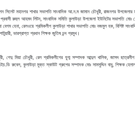
কমিশন সিলেট মহানগর শাখার সভাপতি সাংবাদিক আ.ন.ম জামান চৌধুরী, রাজনগর উপজেলার 
ডন প্রবাসী রুহুল আহমদ লিটন, সাংবাদিক সমিতি কুলাউড়া উপজেলা ইউনিটের সভাপতি মোঃ ম
া বেগম হেনা, রেলওয়ে শ্রমিকলীগ কুলাউড়া শাখার সভাপতি মোঃ নজমুল হক, বিশিষ্ট সাংবা
টুয়ারী, ভারপ্রাপ্ত প্রধান শিক্ষক জুতিষ চন্দ প্রমুখ।
ী, গেদু মিয়া চৌধুরী, রেল শ্রমিকলীগের যুগ্ম সম্পাদক আব্দুল খালিক, জাসদ ছাত্রলীগ
ইচ.ডি রুবেল, কুলাউড়া মুক্ত স্কাউট গ্রুপের সম্পাদক মোঃ সামসুদ্দিন বাবু, শিক্ষক হে