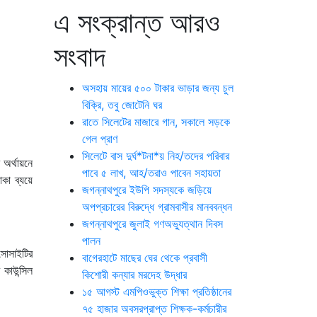
এ সংক্রান্ত আরও
সংবাদ
অসহায় মায়ের ৫০০ টাকার ভাড়ার জন্য চুল
বিক্রি, তবু জোটেনি ঘর
রাতে সিলেটের মাজারে গান, সকালে সড়কে
গেল প্রাণ
সিলেটে বাস দুর্ঘ*টনা*য় নিহ/তদের পরিবার
 অর্থায়নে
পাবে ৫ লাখ, আহ/তরাও পাবেন সহায়তা
কা ব্যয়ে
জগন্নাথপুরে ইউপি সদস্যকে জড়িয়ে
অপপ্রচারের বিরুদ্ধে গ্রামবাসীর মানববন্ধন
জগন্নাথপুরে জুলাই গণঅভ্যুত্থান দিবস
পালন
সোসাইটির
বাগেরহাটে মাছের ঘের থেকে প্রবাসী
কাউন্সিল
কিশোরী কন্যার মরদেহ উদ্ধার
১৫ আগস্ট এমপিওভুক্ত শিক্ষা প্রতিষ্ঠানের
৭৫ হাজার অবসরপ্রাপ্ত শিক্ষক-কর্মচারীর