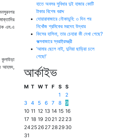
হাতে অবসর সুবিধার দুই হাজার কোটি
টাকার বিশেষ বরাদ্দ
মনসুরনগর
দোয়ারাবাজারে নৌকাডুবি: ৩ দিন পর
োক্তাদির
নিখোঁজ শ্রমিকের মরদেহ উদ্ধার
দিক এম.এ
কিসের হাসিনা, তার চেহারা কী দেখা গেছে?
কক্সবাজারে স্বরাষ্ট্রমন্ত্রী
‘আমার ছেলে নাই, দুনিয়া ছাড়িয়া চলে
গেছে!’
 কুলাউড়া
লাল আহমদ,
আর্কাইভ
M
T
W
T
F
S
S
1
2
3
4
5
6
7
8
9
10
11
12
13
14
15
16
17
18
19
20
21
22
23
24
25
26
27
28
29
30
31