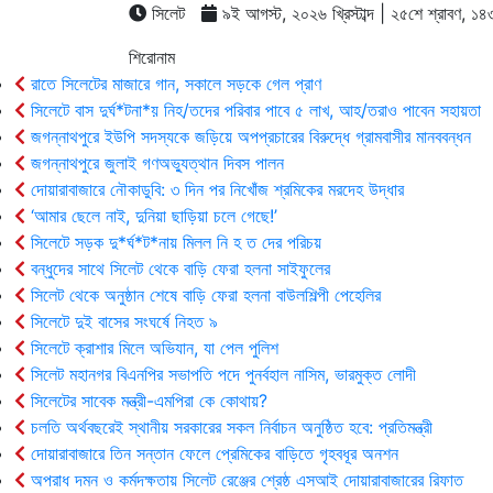
সিলেট
৯ই আগস্ট, ২০২৬ খ্রিস্টাব্দ | ২৫শে শ্রাবণ, ১৪৩৩ 
শিরোনাম
রাতে সিলেটের মাজারে গান, সকালে সড়কে গেল প্রাণ
সিলেটে বাস দুর্ঘ*টনা*য় নিহ/তদের পরিবার পাবে ৫ লাখ, আহ/তরাও পাবেন সহায়তা
জগন্নাথপুরে ইউপি সদস্যকে জড়িয়ে অপপ্রচারের বিরুদ্ধে গ্রামবাসীর মানববন্ধন
জগন্নাথপুরে জুলাই গণঅভ্যুত্থান দিবস পালন
দোয়ারাবাজারে নৌকাডুবি: ৩ দিন পর নিখোঁজ শ্রমিকের মরদেহ উদ্ধার
‘আমার ছেলে নাই, দুনিয়া ছাড়িয়া চলে গেছে!’
সিলেটে সড়ক দু*র্ঘ*ট*নায় মিলল নি হ ত দের পরিচয়
বন্ধুদের সাথে সিলেট থেকে বাড়ি ফেরা হলনা সাইফুলের
সিলেট থেকে অনুষ্ঠান শেষে বাড়ি ফেরা হলনা বাউলশিল্পী পেহেলির
সিলেটে দুই বাসের সংঘর্ষে নিহত ৯
সিলেটে ক্রাশার মিলে অভিযান, যা পেল পুলিশ
সিলেট মহানগর বিএনপির সভাপতি পদে পুনর্বহাল নাসিম, ভারমুক্ত লোদী
সিলেটের সাবেক মন্ত্রী-এমপিরা কে কোথায়?
চলতি অর্থবছরেই স্থানীয় সরকারের সকল নির্বাচন অনুষ্ঠিত হবে: প্রতিমন্ত্রী
দোয়ারাবাজারে তিন সন্তান ফেলে প্রেমিকের বাড়িতে গৃহবধূর অনশন
অপরাধ দমন ও কর্মদক্ষতায় সিলেট রেঞ্জের শ্রেষ্ঠ এসআই দোয়ারাবাজারের রিফাত