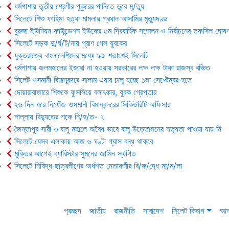
ধর্মপাশায় তৃতীয় শ্রেণীর পুকুরের পানিতে ডুবে মৃ/ত্যু
সিলেটে শিশু ফাহিমা হত্যা মামলায় প্রধান আসামির মৃত্যুদণ্ড
বুরুঙ্গা ইউনিয়ন ফাউন্ডেশন ইউকের ৫ম দ্বিবার্ষিক সম্মেলন ও নির্বাচনের তফসিল ঘোষণ
সিলেটে সড়ক দু/র্ঘ/ট/নায় প্রাণ গেল যুবকের
যুক্তরাজ্যে বাংলাদেশিদের মধ্যে ৯৫ শতাংশই সিলেটি
ধর্মপাশায় জলমহালের ইজারা না হওয়ায় সরকারের লক্ষ লক্ষ টাকা রাজস্ব বঞ্চিত
সিলেট ওসমানী বিমানবন্দরে সালাম এয়ার চালু হচ্ছে ১লা সেপ্টেম্বর হতে
দোয়ারাবাজারে শিশুকে ফুসলিয়ে বলাৎকার, যুবক গ্রেপ্তার
২৬ দিন ধরে নিখোঁজ ওসমানী বিমানবন্দরের সিকিউরিটি অফিসার
শাল্লায় বিদ্যুতের শকে নি/হ/ত- ২
জৈন্তাপুর সারী ৩ বালু মহালে অবৈধ ভাবে বালু উত্তোলনের সত্যতা পাওয়া যায় নি
সিলেটে যেসব এলাকায় আজ ৬ ঘণ্টা গ্যাস বন্ধ থাকবে
মুক্তির আগেই ব্যারিস্টার সুমনের জামিন স্থগিত
সিলেটে নিষিদ্ধ ছাত্রলীগের অর্ধশত নেতাকর্মীর বি/রু/দ্ধে মা/ম/লা
প্রচ্ছদ
জাতীয়
রাজনীতি
সারাদেশ
সিলেট বিভাগ
আন্