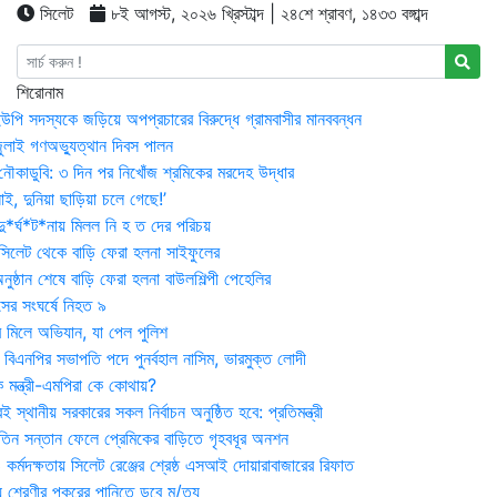
সিলেট
৮ই আগস্ট, ২০২৬ খ্রিস্টাব্দ | ২৪শে শ্রাবণ, ১৪৩৩ বঙ্গাব্দ
শিরোনাম
উপি সদস্যকে জড়িয়ে অপপ্রচারের বিরুদ্ধে গ্রামবাসীর মানববন্ধন
ুলাই গণঅভ্যুত্থান দিবস পালন
নৌকাডুবি: ৩ দিন পর নিখোঁজ শ্রমিকের মরদেহ উদ্ধার
ই, দুনিয়া ছাড়িয়া চলে গেছে!’
*র্ঘ*ট*নায় মিলল নি হ ত দের পরিচয়
 সিলেট থেকে বাড়ি ফেরা হলনা সাইফুলের
ষ্ঠান শেষে বাড়ি ফেরা হলনা বাউলশিল্পী পেহেলির
সের সংঘর্ষে নিহত ৯
র মিলে অভিযান, যা পেল পুলিশ
বিএনপির সভাপতি পদে পুনর্বহাল নাসিম, ভারমুক্ত লোদী
 মন্ত্রী-এমপিরা কে কোথায়?
 স্থানীয় সরকারের সকল নির্বাচন অনুষ্ঠিত হবে: প্রতিমন্ত্রী
তিন সন্তান ফেলে প্রেমিকের বাড়িতে গৃহবধূর অনশন
্মদক্ষতায় সিলেট রেঞ্জের শ্রেষ্ঠ এসআই দোয়ারাবাজারের রিফাত
 শ্রেণীর পুকুরের পানিতে ডুবে মৃ/ত্যু