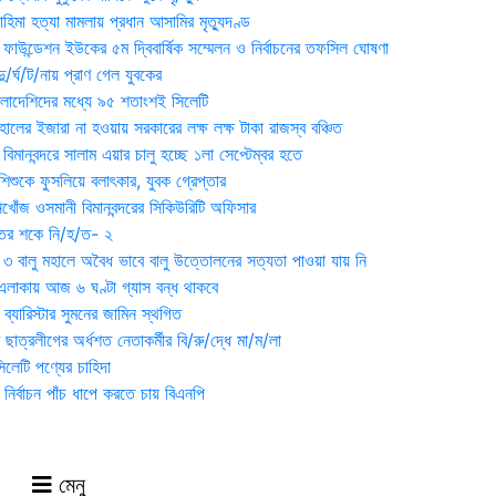
হিমা হত্যা মামলায় প্রধান আসামির মৃত্যুদণ্ড
়ন ফাউন্ডেশন ইউকের ৫ম দ্বিবার্ষিক সম্মেলন ও নির্বাচনের তফসিল ঘোষণা
র্ঘ/ট/নায় প্রাণ গেল যুবকের
াংলাদেশিদের মধ্যে ৯৫ শতাংশই সিলেটি
ালের ইজারা না হওয়ায় সরকারের লক্ষ লক্ষ টাকা রাজস্ব বঞ্চিত
িমানবন্দরে সালাম এয়ার চালু হচ্ছে ১লা সেপ্টেম্বর হতে
িশুকে ফুসলিয়ে বলাৎকার, যুবক গ্রেপ্তার
খোঁজ ওসমানী বিমানবন্দরের সিকিউরিটি অফিসার
ুতের শকে নি/হ/ত- ২
ী ৩ বালু মহালে অবৈধ ভাবে বালু উত্তোলনের সত্যতা পাওয়া যায় নি
লাকায় আজ ৬ ঘণ্টা গ্যাস বন্ধ থাকবে
্যারিস্টার সুমনের জামিন স্থগিত
 ছাত্রলীগের অর্ধশত নেতাকর্মীর বি/রু/দ্ধে মা/ম/লা
েটি পণ্যের চাহিদা
নির্বাচন পাঁচ ধাপে করতে চায় বিএনপি
মেনু