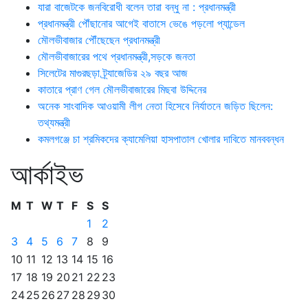
যারা বাজেটকে জনবিরোধী বলেন তারা বন্ধু না : প্রধানমন্ত্রী
প্রধানমন্ত্রী পৌঁছানোর আগেই বাতাসে ভেঙে পড়লো প্যান্ডেল
মৌলভীবাজার পৌঁছেছেন প্রধানমন্ত্রী
মৌলভীবাজারের পথে প্রধানমন্ত্রী,সড়কে জনতা
সিলেটের মাগুরছড়া ট্র্যাজেডির ২৯ বছর আজ
কাতারে প্রাণ গেল মৌলভীবাজারের মিছবা উদ্দিনের
অনেক সাংবাদিক আওয়ামী লীগ নেতা হিসেবে নির্যাতনে জড়িত ছিলেন:
তথ্যমন্ত্রী
কমলগঞ্জে চা শ্রমিকদের ক্যামেলিয়া হাসপাতাল খোলার দাবিতে মানববন্ধন
আর্কাইভ
M
T
W
T
F
S
S
1
2
3
4
5
6
7
8
9
10
11
12
13
14
15
16
17
18
19
20
21
22
23
24
25
26
27
28
29
30